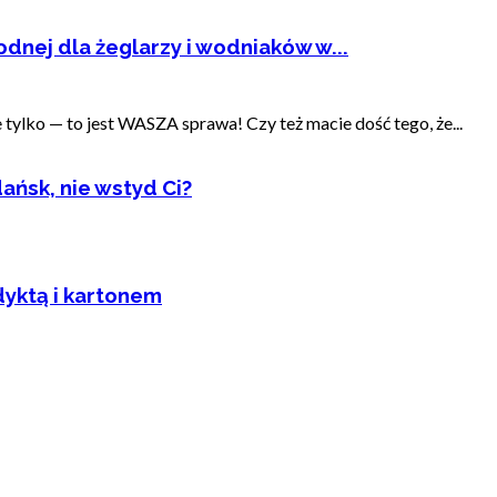
dnej dla żeglarzy i wodniaków w...
ylko — to jest WASZA sprawa! Czy też macie dość tego, że...
ańsk, nie wstyd Ci?
dyktą i kartonem