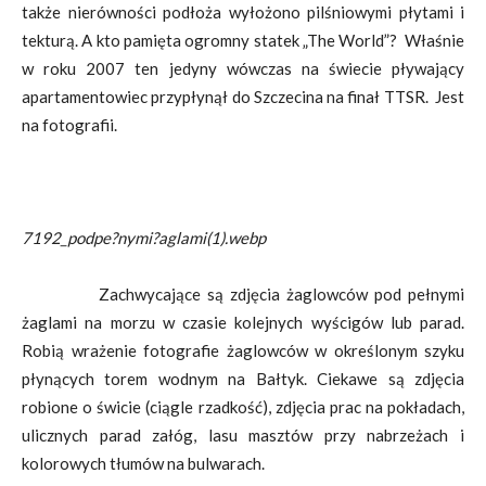
także nierówności podłoża wyłożono pilśniowymi płytami i
tekturą. A kto pamięta ogromny statek „The World”? Właśnie
w roku 2007 ten jedyny wówczas na świecie pływający
apartamentowiec przypłynął do Szczecina na finał TTSR. Jest
na fotografii.
7192_podpe?nymi?aglami(1).webp
Zachwycające są zdjęcia żaglowców pod pełnymi
żaglami na morzu w czasie kolejnych wyścigów lub parad.
Robią wrażenie fotografie żaglowców w określonym szyku
płynących torem wodnym na Bałtyk. Ciekawe są zdjęcia
robione o świcie (ciągle rzadkość), zdjęcia prac na pokładach,
ulicznych parad załóg, lasu masztów przy nabrzeżach i
kolorowych tłumów na bulwarach.