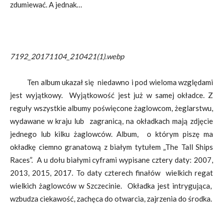
zdumiewać. A jednak…
7192_20171104_210421(1).webp
Ten album ukazał się niedawno i pod wieloma względami
jest wyjątkowy. Wyjątkowość jest już w samej okładce. Z
reguły wszystkie albumy poświęcone żaglowcom, żeglarstwu,
wydawane w kraju lub zagranicą, na okładkach mają zdjęcie
jednego lub kilku żaglowców. Album, o którym piszę ma
okładkę ciemno granatową z białym tytułem „The Tall Ships
Races”. A u dołu białymi cyframi wypisane cztery daty: 2007,
2013, 2015, 2017. To daty czterech finałów wielkich regat
wielkich żaglowców w Szczecinie. Okładka jest intrygująca,
wzbudza ciekawość, zachęca do otwarcia, zajrzenia do środka.