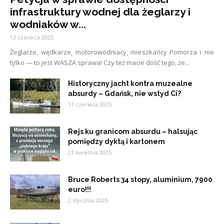
infrastruktury wodnej dla żeglarzy i
wodniaków w...
13 czerwca 2025
Żeglarze, wędkarze, motorowodniacy, mieszkańcy Pomorza i nie
tylko — to jest WASZA sprawa! Czy też macie dość tego, że...
Historyczny jacht kontra muzealne
absurdy – Gdańsk, nie wstyd Ci?
11 czerwca 2025
Rejs ku granicom absurdu – halsując
pomiędzy dyktą i kartonem
21 kwietnia 2025
Bruce Roberts 34 stopy, aluminium, 7900
euro!!!
2 stycznia 2025