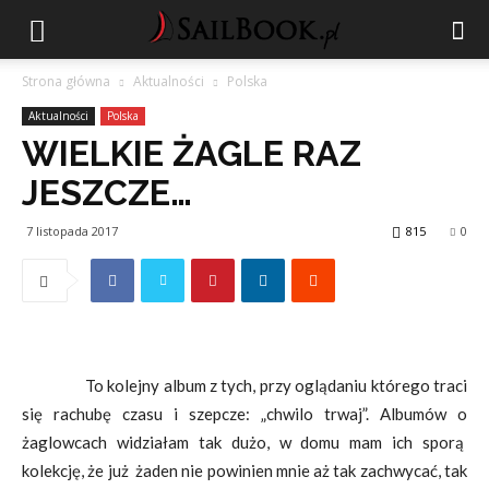
Strona główna
Aktualności
Polska
Aktualności
Polska
WIELKIE ŻAGLE RAZ
JESZCZE…
7 listopada 2017
815
0
To kolejny album z tych, przy oglądaniu którego traci
się rachubę czasu i szepcze: „chwilo trwaj”. Albumów o
żaglowcach widziałam tak dużo, w domu mam ich sporą
kolekcję, że już żaden nie powinien mnie aż tak zachwycać, tak