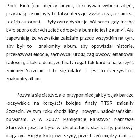
Piotr Bień (oni, między innymi, dokonywali wyboru zdjęć),
przyznają, że nie były to łatwe decyzje. Zwłaszcza, że sami są
też ich autorami. Były ostre dyskusje, ból serca, gdy trzeba
było sporo dobrych zdjęć odłożyć (album nie jest z gumy). Ale
zapewniają, że wszystkim zależało przede wszystkim na tym,
aby był to znakomity album, aby opowiadał historię,
przekazywał emocje, zachwycał urodą żaglowców, emanował
radością, a także dumą, że finały regat tak bardzo na korzyść
zmieniły Szczecin. I to się udało! I jest to rzeczywiście
znakomity album.
Pozwala się cieszyć, ale przypomnieć jak było, jak bardzo
(oczywiście na korzyść!) kolejne finały TTSR zmieniły
Szczecin. W tym roku chodziliśmy nowymi, nadodrzańskimi
bulwarami. A w 2007? Pamiętacie Państwo? Nabrzeże
Starówka jeszcze było w eksploatacji, stał stary, portowy
magazyn. Biegły kolejowe szyny, przestrzeń między nimi, a