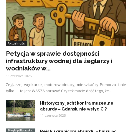
Aktualności
Petycja w sprawie dostępności
infrastruktury wodnej dla żeglarzy i
wodniaków w...
13 czerwca 2025
Żeglarze, wędkarze, motorowodniacy, mieszkańcy Pomorza i nie
tylko — to jest WASZA sprawa! Czy też macie dość tego, że...
Historyczny jacht kontra muzealne
absurdy – Gdańsk, nie wstyd Ci?
11 czerwca 2025
Rejs ku granicom absurdu – halsując