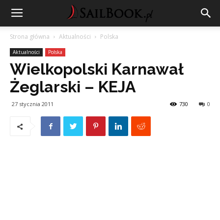
Strona główna
Aktualności
Polska
Aktualności
Polska
Wielkopolski Karnawał
Żeglarski – KEJA
27 stycznia 2011
730
0