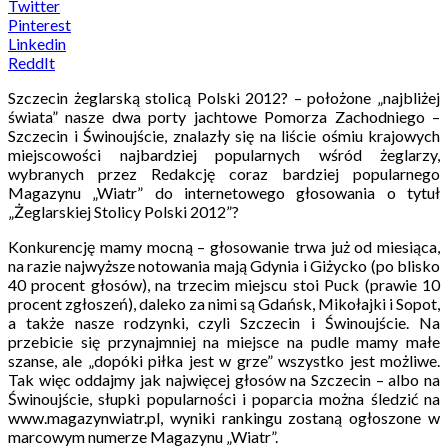
Twitter
Pinterest
Linkedin
ReddIt
Szczecin żeglarską stolicą Polski 2012? – położone „najbliżej
świata” nasze dwa porty jachtowe Pomorza Zachodniego –
Szczecin i Świnoujście, znalazły się na liście ośmiu krajowych
miejscowości najbardziej popularnych wśród żeglarzy,
wybranych przez Redakcję coraz bardziej popularnego
Magazynu „Wiatr” do internetowego głosowania o tytuł
„Żeglarskiej Stolicy Polski 2012”?
Konkurencję mamy mocną – głosowanie trwa już od miesiąca,
na razie najwyższe notowania mają Gdynia i Giżycko (po blisko
40 procent głosów), na trzecim miejscu stoi Puck (prawie 10
procent zgłoszeń), daleko za nimi są Gdańsk, Mikołajki i Sopot,
a także nasze rodzynki, czyli Szczecin i Świnoujście. Na
przebicie się przynajmniej na miejsce na pudle mamy małe
szanse, ale „dopóki piłka jest w grze” wszystko jest możliwe.
Tak więc oddajmy jak najwięcej głosów na Szczecin – albo na
Świnoujście, słupki popularności i poparcia można śledzić na
www.magazynwiatr.pl, wyniki rankingu zostaną ogłoszone w
marcowym numerze Magazynu „Wiatr”.