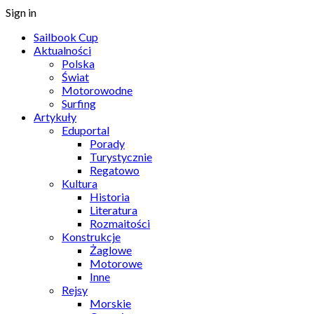
Sign in
Sailbook Cup
Aktualności
Polska
Świat
Motorowodne
Surfing
Artykuły
Eduportal
Porady
Turystycznie
Regatowo
Kultura
Historia
Literatura
Rozmaitości
Konstrukcje
Żaglowe
Motorowe
Inne
Rejsy
Morskie