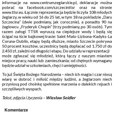
informacje na www.centrumzeglarskie.pl, deklaracje można
pobrać na facebook.com/szczecinttsr oraz na stronie
www.ttsr.eu. Łącznie reprezentacja będzie liczyła 108 młodych
żeglarzy, w wieku od 16 do 25 lat, w tym 18 na pokładzie „Daru
Szczecina” (dwie podmiany, jak corocznie), a ponadto 90 na
żaglowcu „Fryderyk Chopin” (trzy podmiany, po 30 osób). Tym
razem załogi TTSR wyruszą na cieplejsze wody i będą się
ścigać na iście bajkowej trasie: Saint Malo-Lizbona-Kadyks-La
Coruna-Dublin, etapy będą dłuższe, miasto Szczecin pokrywa
50 procent kosztów, uczestnicy będą dopłacać od 1.750 zł do
2.450 zł, zależni od długości etapu. Do udziału w reprezentacji
może zgłaszać się młodzież, którą łączy z naszym miastem
miejsce pracy, nauki lub zamieszkania; od chętnych wymagany
będzie udział w szkoleniach, chęci i umiejętności.
To już Święta Bożego Narodzenia – niech ich magia i czar niosą
wiarę w dobroć i miłość między ludźmi, a żeglarzom niech
przyniosą pod choinkę spełnione marzenia o dalekich rejsach i
szczęśliwych wyspach.
Tekst, zdjęcia i życzenia –
Wiesław Seidler
Komentarze