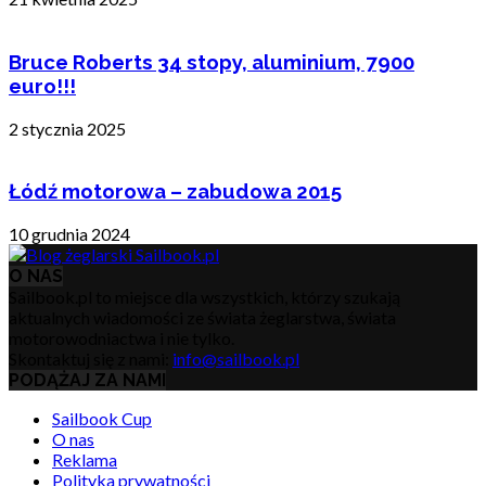
Bruce Roberts 34 stopy, aluminium, 7900
euro!!!
2 stycznia 2025
Łódź motorowa – zabudowa 2015
10 grudnia 2024
O NAS
Sailbook.pl to miejsce dla wszystkich, którzy szukają
aktualnych wiadomości ze świata żeglarstwa, świata
motorowodniactwa i nie tylko.
Skontaktuj się z nami:
info@sailbook.pl
PODĄŻAJ ZA NAMI
Sailbook Cup
O nas
Reklama
Polityka prywatności