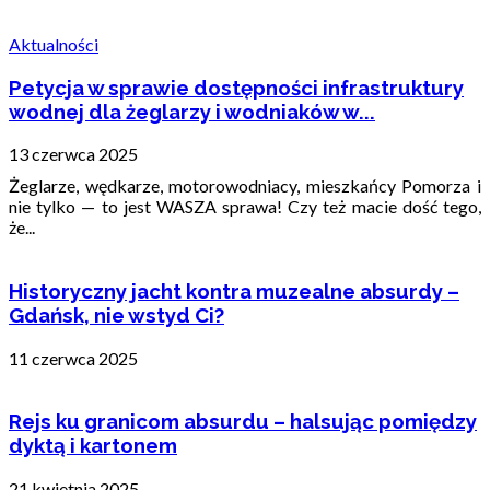
Aktualności
Petycja w sprawie dostępności infrastruktury
wodnej dla żeglarzy i wodniaków w...
13 czerwca 2025
Żeglarze, wędkarze, motorowodniacy, mieszkańcy Pomorza i
nie tylko — to jest WASZA sprawa! Czy też macie dość tego,
że...
Historyczny jacht kontra muzealne absurdy –
Gdańsk, nie wstyd Ci?
11 czerwca 2025
Rejs ku granicom absurdu – halsując pomiędzy
dyktą i kartonem
21 kwietnia 2025