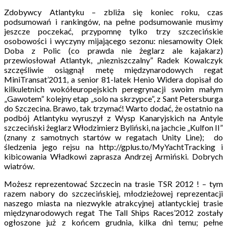
Zdobywcy Atlantyku – zbliża się koniec roku, czas
podsumowań i rankingów, na pełne podsumowanie musimy
jeszcze poczekać, przypomnę tylko trzy szczecińskie
osobowości i wyczyny mijającego sezonu: niesamowity Olek
Doba z Polic (co prawda nie żeglarz ale kajakarz)
przewiosłował Atlantyk, „niezniszczalny” Radek Kowalczyk
szczęśliwie osiągnął metę międzynarodowych regat
MiniTransat’2011, a senior 81-latek Henio Widera dopisał do
kilkuletnich wokółeuropejskich peregrynacji swoim małym
„Gawotem” kolejny etap „solo na skrzypce”, z Sant Petersburga
do Szczecina. Brawo, tak trzymać! Warto dodać, że ostatnio na
podbój Atlantyku wyruszył z Wysp Kanaryjskich na Antyle
szczeciński żeglarz Włodzimierz Byliński, na jachcie „Kulfon II”
(znany z samotnych startów w regatach Unity Line); do
śledzenia jego rejsu na http://gplus.to/MyYachtTracking i
kibicowania Władkowi zaprasza Andrzej Armiński. Dobrych
wiatrów.
Możesz reprezentować Szczecin na trasie TSR 2012 ! – tym
razem nabory do szczecińskiej, młodzieżowej reprezentacji
naszego miasta na niezwykle atrakcyjnej atlantyckiej trasie
międzynarodowych regat The Tall Ships Races’2012 zostały
ogłoszone już z końcem grudnia, kilka dni temu; pełne