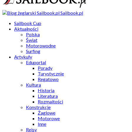
Sailbook.pl
Sailbook Cup
Aktualności
Polska
Świat
Motorowodne
Surfing
Artykuły
Eduportal
Porady
Turystycznie
Regatowo
Kultura
Historia
Literatura
Rozmaitości
Konstrukcje
Żaglowe
Motorowe
Inne
Rejsy