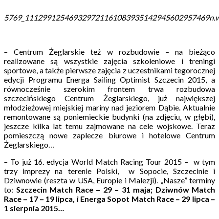
5769_111299125469329721161083935142945602957469n.
– Centrum Żeglarskie też w rozbudowie – na bieżąco
realizowane są wszystkie zajęcia szkoleniowe i treningi
sportowe, a także pierwsze zajęcia z uczestnikami tegorocznej
edycji Programu Energa Sailing Optimist Szczecin 2015, a
równocześnie szerokim frontem trwa rozbudowa
szczecińskiego Centrum Żeglarskiego, już największej
młodzieżowej miejskiej mariny nad jeziorem Dąbie. Aktualnie
remontowane są poniemieckie budynki (na zdjęciu, w głębi),
jeszcze kilka lat temu zajmowane na cele wojskowe. Teraz
pomieszczą nowe zaplecze biurowe i hotelowe Centrum
Żeglarskiego…
– To już 16. edycja World Match Racing Tour 2015 – w tym
trzy imprezy na terenie Polski, w Sopocie, Szczecinie i
Dziwnowie (reszta w USA, Europie i Malezji). „Nasze” terminy
to:
Szczecin Match Race – 29 – 31 maja;
Dziwnów Match
Race – 17 – 19 lipca, i
Energa Sopot Match Race – 29 lipca –
1 sierpnia 2015…