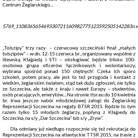
Centrum Żeglarskiego…
5769_110836565469330721160982775123592505142283n.
„Tolszipy” trzy razy – czerwcowy szczeciński finał „małych
tolszipów” – w dn. 12-15 czerwca br., organizowany wspólnie z
litewską Kłajpedą i STI – obsługiwać będzie blisko 100-
osobowa grupa oficerów łącznikowych i wolontariuszy,
wybrana spośród ponad 150 chętnych! Czeka ich sporo
szkoleń, potem pracy, ale jest to też przygoda i kontakt z
wielkim, żeglarskim światem, stąd tak dużo zgłoszeń, nie tylko
ze Szczecina, ale także z kraju i nawet Europy – studentów,
osób pracujących, emerytów…Na stronie ttsr.eu do 10 kwietnia
br. trwa jeszcze nabór młodzieżowej załogi do Żeglarskiej
Reprezentacji Szczecina na regaty BTSR 2015. Będzie to tym
razem tylko 15 młodych żeglarzy, popłyną z Kłajpedy do
Szczecina, na s/y „Dar Szczecina” lub s/y „Zryw”.
Dla odmiany już niedługo rozpocznie się też rekrutacja do
Reprezentacji Szczecina na atlantyckie TTSR 2015, na trasie z