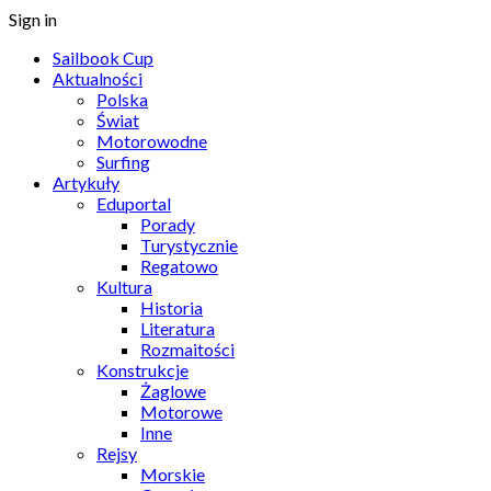
Sign in
Sailbook Cup
Aktualności
Polska
Świat
Motorowodne
Surfing
Artykuły
Eduportal
Porady
Turystycznie
Regatowo
Kultura
Historia
Literatura
Rozmaitości
Konstrukcje
Żaglowe
Motorowe
Inne
Rejsy
Morskie