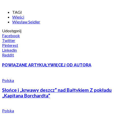
TAGI
Wieści
Wiesław Seidler
Udostępnij
Facebook
Twitter
Pinterest
Linkedin
ReddIt
POWIĄZANE ARTYKUŁY
WIĘCEJ OD AUTORA
Polska
Słońce i „krwawy deszcz” nad Bałtykiem Z pokładu
„Kapitana Borchardta”
Polska