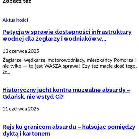
Zobacz też
Aktualności
Petycja w sprawie dostępności infrastruktury
wodnej dla żeglarzy i wodniaków w...
13 czerwca 2025
Żeglarze, wędkarze, motorowodniacy, mieszkańcy Pomorza i
nie tylko — to jest WASZA sprawa! Czy też macie dość tego,
że...
Historyczny jacht kontra muzealne absurdy –
Gdańsk, nie wstyd Ci?
11 czerwca 2025
Rejs ku granicom absurdu – halsując pomiędzy
dyktą i kartonem