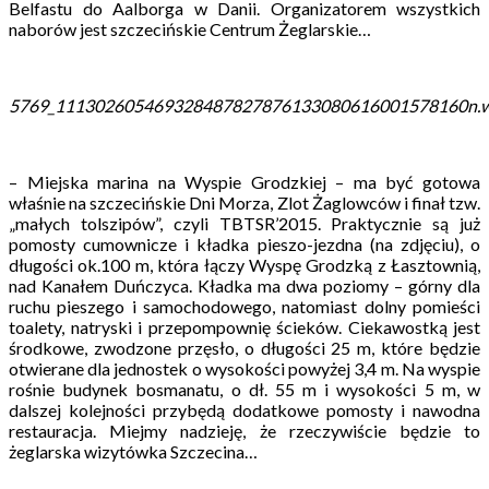
Belfastu do Aalborga w Danii. Organizatorem wszystkich
naborów jest szczecińskie Centrum Żeglarskie…
5769_111302605469328487827876133080616001578160n.
– Miejska marina na Wyspie Grodzkiej – ma być gotowa
właśnie na szczecińskie Dni Morza, Zlot Żaglowców i finał tzw.
„małych tolszipów”, czyli TBTSR’2015. Praktycznie są już
pomosty cumownicze i kładka pieszo-jezdna (na zdjęciu), o
długości ok.100 m, która łączy Wyspę Grodzką z Łasztownią,
nad Kanałem Duńczyca. Kładka ma dwa poziomy – górny dla
ruchu pieszego i samochodowego, natomiast dolny pomieści
toalety, natryski i przepompownię ścieków. Ciekawostką jest
środkowe, zwodzone przęsło, o długości 25 m, które będzie
otwierane dla jednostek o wysokości powyżej 3,4 m. Na wyspie
rośnie budynek bosmanatu, o dł. 55 m i wysokości 5 m, w
dalszej kolejności przybędą dodatkowe pomosty i nawodna
restauracja. Miejmy nadzieję, że rzeczywiście będzie to
żeglarska wizytówka Szczecina…