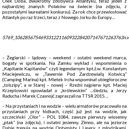
Olek Doba, dwukrotny zdobywca Atlantyku, teraz jeden z
najbardziej znanych Polaków na świecie (na zdjęciu, z
pozostałymi laureatami konkursu). Za rok chce przewiosłować
Atlantyk po raz trzeci, teraz z Nowego Jorku do Europy…
5769_106285675469331221160932284207147671263763n.
– Żeglarski – lądowy – weekend – ostatni weekend marca,
bogaty w spotkania. Na Zamku wykład i wspomnienia o
„Kapitanie Kapitanów” czyli legendarnym kpt.ż.w. Konstantym
Maciejewiczu, w „Tawernie Pod Zardzewiałą Kotwicą”
(Camping Marina) kpt. Mietek Ircha wspominał ubiegłoroczne
„tolszipy”, a w Starej – nowej – Rzeźni najpierw kpt. Maciej
Krzeptowski opowiadał o „królewskim” …śledziu, a Jerzy
Raducha i Marek Czasnojć zapraszali na TTSR 2015. ..
– Na przystaniach i na wodzie – wielu armatorów pracowało na
przystaniach przy łódkach, część już jest na wodzie, jak
szczeciński „Olor” – POL 1084, zawsze pierwszy wiosenny
„ptak” (na zdjęciu), i ostatni jesienny. Zimno, ale na jeziorze
Dąbie trenują na wodzie Optymisty i Lasery, z młodzikami