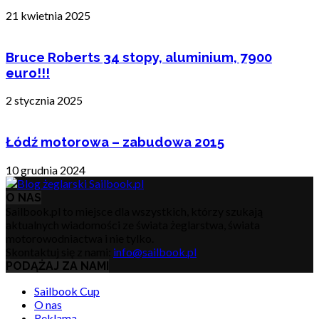
21 kwietnia 2025
Bruce Roberts 34 stopy, aluminium, 7900
euro!!!
2 stycznia 2025
Łódź motorowa – zabudowa 2015
10 grudnia 2024
O NAS
Sailbook.pl to miejsce dla wszystkich, którzy szukają
aktualnych wiadomości ze świata żeglarstwa, świata
motorowodniactwa i nie tylko.
Skontaktuj się z nami:
info@sailbook.pl
PODĄŻAJ ZA NAMI
Sailbook Cup
O nas
Reklama