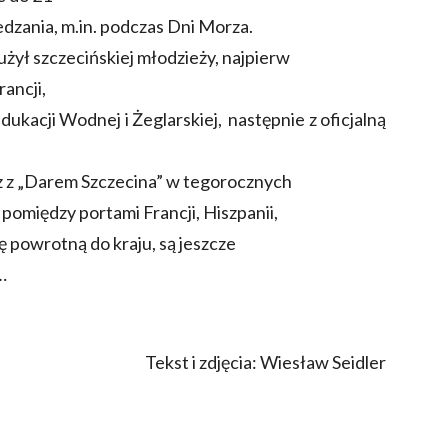
edzania, m.in. podczas Dni Morza.
łużył szczecińskiej młodzieży, najpierw
rancji,
ukacji Wodnej i Żeglarskiej, następnie z oficjalną
z z „Darem Szczecina” w tegorocznych
pomiędzy portami Francji, Hiszpanii,
gę powrotną do kraju, są jeszcze
…
Tekst i zdjęcia: Wiesław Seidler