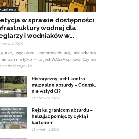
ktualności
etycja w sprawie dostępności
nfrastruktury wodnej dla
eglarzy i wodniaków w...
 czerwca 2025
eglarze, wędkarze, motorowodniacy, mieszkańcy
morza i nie tylko — to jest WASZA sprawa! Czy też
cie dość tego, że...
Historyczny jacht kontra
muzealne absurdy – Gdańsk,
nie wstyd Ci?
11 czerwca 2025
Rejs ku granicom absurdu –
halsując pomiędzy dyktą i
kartonem
21 kwietnia 2025