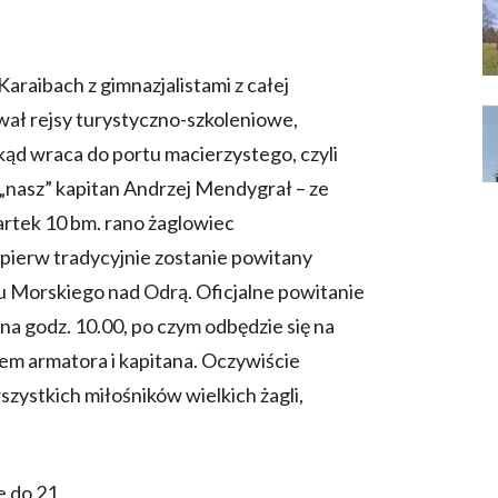
araibach z gimnazjalistami z całej
ywał rejsy turystyczno-szkoleniowe,
skąd wraca do portu macierzystego, czyli
 „nasz” kapitan Andrzej Mendygrał – ze
wartek 10 bm. rano żaglowiec
jpierw tradycyjnie zostanie powitany
 Morskiego nad Odrą. Oficjalne powitanie
a godz. 10.00, po czym odbędzie się na
em armatora i kapitana. Oczywiście
zystkich miłośników wielkich żagli,
e do 21