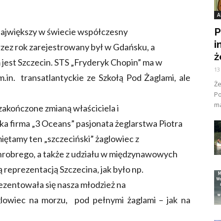
A
P
 największy w świecie współczesny
i
rzez rok zarejestrowany był w Gdańsku, a
ż
jest Szczecin. STS „Fryderyk Chopin” ma w
13
.in. transatlantyckie ze Szkołą Pod Żaglami, ale
Ż
Po
ma
 zakończone zmianą właściciela i
ka firma „3 Oceans” pasjonata żeglarstwa Piotra
ętamy ten „szczeciński” żaglowiec z
robrego, a także z udziału w międzynawowych
ną reprezentacją Szczecina, jak było np.
prezentowała się nasza młodzież na
aglowiec na morzu, pod pełnymi żaglami – jak na