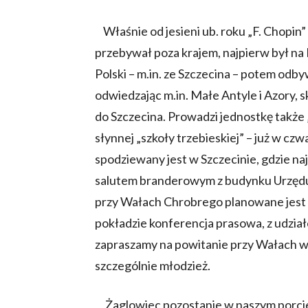
Właśnie od jesieni ub. roku „F. Chopin”
przebywał poza krajem, najpierw był na K
Polski – m.in. ze Szczecina – potem odb
odwiedzając m.in. Małe Antyle i Azory, 
do Szczecina. Prowadzi jednostkę także
słynnej „szkoły trzebieskiej” – już w cz
spodziewany jest w Szczecinie, gdzie na
salutem branderowym z budynku Urzędu
przy Wałach Chrobrego planowane jest n
pokładzie konferencja prasowa, z udział
zapraszamy na powitanie przy Wałach ws
szczególnie młodzież.
Żaglowiec pozostanie w naszym porci