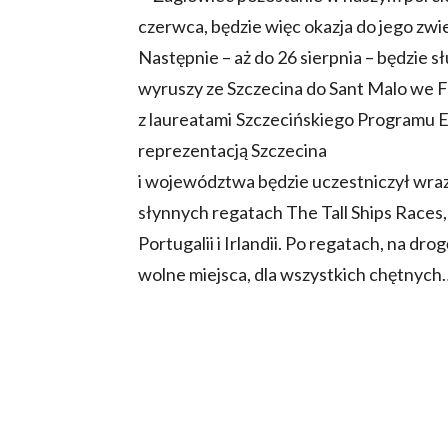
czerwca, będzie więc okazja do jego zwi
Następnie – aż do 26 sierpnia – będzie s
wyruszy ze Szczecina do Sant Malo we F
z laureatami Szczecińskiego Programu Ed
reprezentacją Szczecina
i województwa będzie uczestniczył wra
słynnych regatach The Tall Ships Races, 
Portugalii i Irlandii. Po regatach, na dro
wolne miejsca, dla wszystkich chętnych