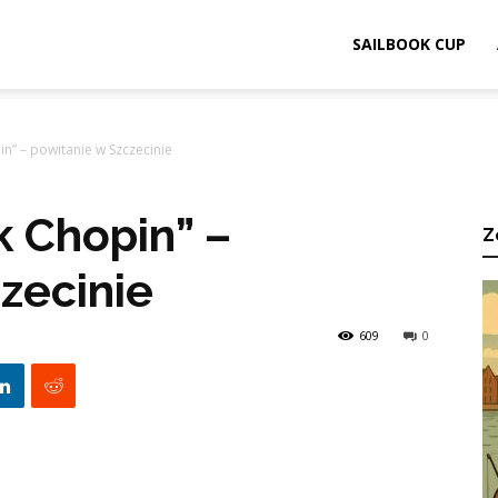
ook.pl
SAILBOOK CUP
n” – powitanie w Szczecinie
k Chopin” –
Z
zecinie
609
0