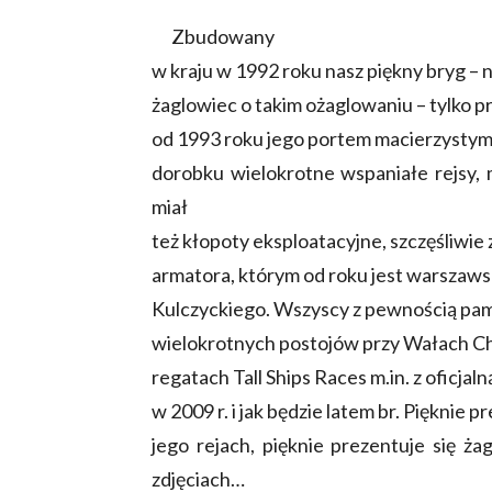
Zbudowany
w kraju w 1992 roku nasz piękny bryg –
żaglowiec o takim ożaglowaniu – tylko p
od 1993 roku jego portem macierzystym 
dorobku wielokrotne wspaniałe rejsy, m
miał
też kłopoty eksploatacyjne, szczęśliwie
armatora, którym od roku jest warszaws
Kulczyckiego. Wszyscy z pewnością pami
wielokrotnych postojów przy Wałach Ch
regatach Tall Ships Races m.in. z oficjal
w 2009 r. i jak będzie latem br. Pięknie 
jego rejach, pięknie prezentuje się ż
zdjęciach…