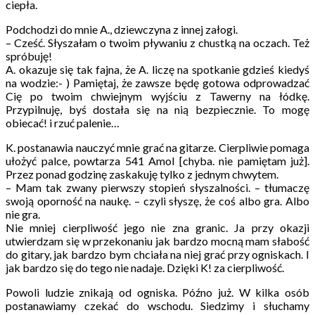
ciepła.
Podchodzi do mnie A., dziewczyna z innej załogi.
– Cześć. Słyszałam o twoim pływaniu z chustką na oczach. Też
spróbuję!
A. okazuje się tak fajna, że A. liczę na spotkanie gdzieś kiedyś
na wodzie:- ) Pamiętaj, że zawsze będę gotowa odprowadzać
Cię po twoim chwiejnym wyjściu z Tawerny na łódkę.
Przypilnuję, byś dostała się na nią bezpiecznie. To mogę
obiecać! i rzuć palenie…
K. postanawia nauczyć mnie grać na gitarze. Cierpliwie pomaga
ułożyć palce, powtarza 541 Amol [chyba. nie pamiętam już].
Przez ponad godzinę zaskakuję tylko z jednym chwytem.
– Mam tak zwany pierwszy stopień słyszalności. – tłumaczę
swoją oporność na naukę. – czyli słyszę, że coś albo gra. Albo
nie gra.
Nie mniej cierpliwość jego nie zna granic. Ja przy okazji
utwierdzam się w przekonaniu jak bardzo mocną mam słabość
do gitary, jak bardzo bym chciała na niej grać przy ogniskach. I
jak bardzo się do tego nie nadaje. Dzięki K! za cierpliwość.
Powoli ludzie znikają od ogniska. Późno już. W kilka osób
postanawiamy czekać do wschodu. Siedzimy i słuchamy