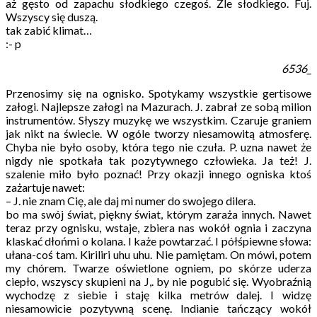
aż gęsto od zapachu słodkiego czegoś. Źle słodkiego. Fuj.
Wszyscy się duszą.
tak zabić klimat…
:- p
6536_
Przenosimy się na ognisko. Spotykamy wszystkie gertisowe
załogi. Najlepsze załogi na Mazurach. J. zabrał ze sobą milion
instrumentów. Słyszy muzykę we wszystkim. Czaruje graniem
jak nikt na świecie. W ogóle tworzy niesamowitą atmosferę.
Chyba nie było osoby, która tego nie czuła. P. uzna nawet że
nigdy nie spotkała tak pozytywnego człowieka. Ja też! J.
szalenie miło było poznać! Przy okazji innego ogniska ktoś
zażartuje nawet:
– J. nie znam Cię, ale daj mi numer do swojego dilera.
bo ma swój świat, piękny świat, którym zaraża innych. Nawet
teraz przy ognisku, wstaje, zbiera nas wokół ognia i zaczyna
klaskać dłońmi o kolana. I każe powtarzać. I półśpiewne słowa:
ułana-coś tam. Kiriliri uhu uhu. Nie pamiętam. On mówi, potem
my chórem. Twarze oświetlone ogniem, po skórze uderza
ciepło, wszyscy skupieni na J,. by nie pogubić się. Wyobraźnią
wychodzę z siebie i staję kilka metrów dalej. I widzę
niesamowicie pozytywną scenę. Indianie tańczący wokół