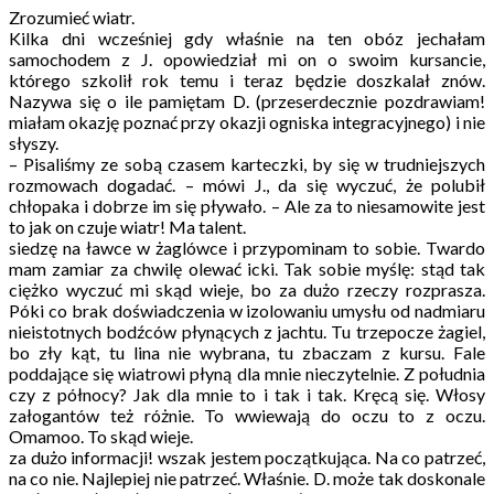
Zrozumieć wiatr.
Kilka dni wcześniej gdy właśnie na ten obóz jechałam
samochodem z J. opowiedział mi on o swoim kursancie,
którego szkolił rok temu i teraz będzie doszkalał znów.
Nazywa się o ile pamiętam D. (przeserdecznie pozdrawiam!
miałam okazję poznać przy okazji ogniska integracyjnego) i nie
słyszy.
– Pisaliśmy ze sobą czasem karteczki, by się w trudniejszych
rozmowach dogadać. – mówi J., da się wyczuć, że polubił
chłopaka i dobrze im się pływało. – Ale za to niesamowite jest
to jak on czuje wiatr! Ma talent.
siedzę na ławce w żaglówce i przypominam to sobie. Twardo
mam zamiar za chwilę olewać icki. Tak sobie myślę: stąd tak
ciężko wyczuć mi skąd wieje, bo za dużo rzeczy rozprasza.
Póki co brak doświadczenia w izolowaniu umysłu od nadmiaru
nieistotnych bodźców płynących z jachtu. Tu trzepocze żagiel,
bo zły kąt, tu lina nie wybrana, tu zbaczam z kursu. Fale
poddające się wiatrowi płyną dla mnie nieczytelnie. Z południa
czy z północy? Jak dla mnie to i tak i tak. Kręcą się. Włosy
załogantów też różnie. To wwiewają do oczu to z oczu.
Omamoo. To skąd wieje.
za dużo informacji! wszak jestem początkująca. Na co patrzeć,
na co nie. Najlepiej nie patrzeć. Właśnie. D. może tak doskonale