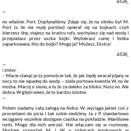
6536_
—
no właśnie. Port. Dopłynęliśmy. Zdaje się, że na silniku był M.
Port (o ile nie mylę portów) opierał się na bojkach, czyli
bierzesz linę, stajesz na krańcu rufy, wychylasz się nad wodą i
przeplatasz przez uszka bojki. Wybierasz cumę i łódka
zaparkowana. Kto do bojki? Mogę ja? Możesz. Ekstra!
6536_
—
i znów:
– Macie stanąć przy pomoście tak, że jak będę wracał pijany w
nocy to nie wpadnę do wody. – stała portowa kwestia W. no ile
można. Marzę o siusiu, a tu że za daleko za blisko. Nosz no. Ale
dobra. W głębi wiem, że to bardzo istotne.
—
Potem siadamy całą załogą na łódce, W. wyciąga jakieś coś z
procentami do picia i tak sobie siedzimy. Ja z P. standartowo
wciągamy wszelkie dostępne ciastka na pokładzie. Waniliowe
rurki. Mogę dla nich umrzeć. Nie włączam się w rozmowę.
Słucham rozważań M. i W. o różnicach językowych w