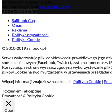
motorowodniactwa i nie tylko.
Skontaktuj się z nami:
info@sailbook.pl
PODĄŻAJ ZA NAMI
Sailbook Cup
O nas
Reklama
Polityka prywatności
Polityka Cookie
© 2010-2019 Sailbook.pl
Serwis wykorzystuje pliki cookies w celu prawidłowego jego dzia
społecznościowych (Facebook, Twitter), systemu komentarzy (
Korzystając ze strony wyrażasz zgodę na wykorzystywanie pli
plików Cookie na swoim urządzeniu w ustawieniach przeglądarki
Więcej informacji znajdziesz na stronach:
Polityka Cookie
|
Poli
Rozumiem i akceptuję
Prywatność & Polityka Cookie
Close