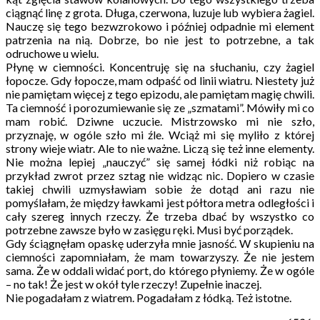
ciągnąć linę z grota. Długa, czerwona, luzuje lub wybiera żagiel.
Nauczę się tego bezwzrokowo i później odpadnie mi element
patrzenia na nią. Dobrze, bo nie jest to potrzebne, a tak
odruchowe u wielu.
Płynę w ciemności. Koncentruję się na słuchaniu, czy żagiel
łopocze. Gdy łopocze, mam odpaść od linii wiatru. Niestety już
nie pamiętam więcej z tego epizodu, ale pamiętam magię chwili.
Ta ciemność i porozumiewanie się ze „szmatami”. Mówiły mi co
mam robić. Dziwne uczucie. Mistrzowsko mi nie szło,
przyznaję, w ogóle szło mi źle. Wciąż mi się myliło z której
strony wieje wiatr. Ale to nie ważne. Liczą się też inne elementy.
Nie można lepiej „nauczyć” się samej łódki niż robiąc na
przykład zwrot przez sztag nie widząc nic. Dopiero w czasie
takiej chwili uzmysławiam sobie że dotąd ani razu nie
pomyślałam, że między ławkami jest półtora metra odległości i
cały szereg innych rzeczy. Że trzeba dbać by wszystko co
potrzebne zawsze było w zasięgu ręki. Musi być porządek.
Gdy ściągnęłam opaskę uderzyła mnie jasność. W skupieniu na
ciemności zapomniałam, że mam towarzyszy. Że nie jestem
sama. Że w oddali widać port, do którego płyniemy. Że w ogóle
– no tak! Że jest w okół tyle rzeczy! Zupełnie inaczej.
Nie pogadałam z wiatrem. Pogadałam z łódką. Też istotne.