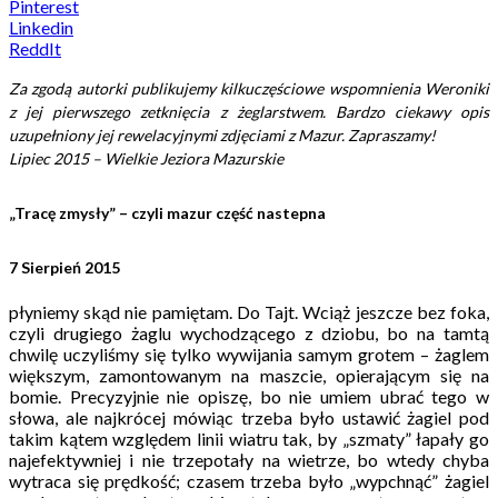
Pinterest
Linkedin
ReddIt
Za zgodą autorki publikujemy kilkuczęściowe wspomnienia Weroniki
z jej pierwszego zetknięcia z żeglarstwem. Bardzo ciekawy opis
uzupełniony jej rewelacyjnymi zdjęciami z Mazur. Zapraszamy!
Lipiec 2015 – Wielkie Jeziora Mazurskie
„
Tracę zmysły” – czyli mazur część nastepna
7 Sierpień 201
5
płyniemy skąd nie pamiętam. Do Tajt. Wciąż jeszcze bez foka,
czyli drugiego żaglu wychodzącego z dziobu, bo na tamtą
chwilę uczyliśmy się tylko wywijania samym grotem – żaglem
większym, zamontowanym na maszcie, opierającym się na
bomie. Precyzyjnie nie opiszę, bo nie umiem ubrać tego w
słowa, ale najkrócej mówiąc trzeba było ustawić żagiel pod
takim kątem względem linii wiatru tak, by „szmaty” łapały go
najefektywniej i nie trzepotały na wietrze, bo wtedy chyba
wytraca się prędkość; czasem trzeba było „wypchnąć” żagiel