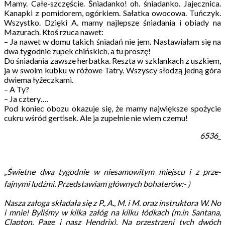
Mamy. Całe-szczęście. Śniadanko! oh. śniadanko. Jajecznica.
Kanapki z pomidorem, ogórkiem. Sałatka owocowa. Tuńczyk.
Wszystko. Dzięki A. mamy najlepsze śniadania i obiady na
Mazurach. Ktoś rzuca nawet:
– Ja nawet w domu takich śniadań nie jem. Nastawiałam się na
dwa tygodnie zupek chińskich, a tu proszę!
Do śniadania zawsze herbatka. Reszta w szklankach z uszkiem,
ja w swoim kubku w różowe Tatry. Wszyscy słodzą jedną góra
dwiema łyżeczkami.
– A Ty?
– Ja cztery….
Pod koniec obozu okazuje się, że mamy największe spożycie
cukru wśród gertisek. Ale ja zupełnie nie wiem czemu!
6536_
„
Świetne dwa tygodnie w niesamowitym miejscu i z prze-
fajnymi ludźmi. Przedstawiam głównych bohaterów:- )
Nasza załoga składała się z P., A., M. i M. oraz instruktora W. No
i mnie! Byliśmy w kilka załóg na kilku łódkach (m.in Santana,
Clapton, Page i nasz Hendrix). Na przestrzeni tych dwóch