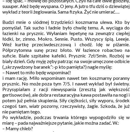
– Idę spać. – mówię do pozostałych. Czyli na całe dwie godziny,
suuuper. Ależ będę wyspana. O jeny. A jutro tfu dziś o dziewiątej
wykład z teorii żeglowania. Sama fizyka. Żyć nie umierać….
Budzi mnie o siódmej trzydzieści koszmarna ulewa. Kto by
pomyślał. Tak sucho i ładnie było chwilę temu. A. wyciąga do
łazienki na prysznic. Wyłaniam łepetynę na zewnątrz ciepłej
łódki, br, zimno. Mokro. Sennie. Pusto. Wszyscy śpią. Leeeje.
Weź kurtkę przeciwdeszczową i chodź. Idę w piżamie.
Półprzytomna sunę przez błoto. W łazience robactwo na
suficie. Białe szpitalne kafelki. Prysznic 7zł/5min. Rozbój w
biały dzień. Gdy myję zęby patrząc na swoje umęczone odbicie
(„skrzywdzony baranek”:-p kto pamięta?) nagle myślę:
– Nawet to miło będę wspominać!
i mam rację. Miło wspominam nawet ten koszmarny poranny
prysznic. No może poza tym 7/5. I nawet wykład był świetny.
Przysypiałam z racji niewyspania (zresztą jak większość
gertisowców), ale dobra restauracyjna kawa postawiła na nogi i
potem już pełnia skupienia. Siły ciężkości, siły wyporu, środek
czegoś tam, wiatr pozorny, rzeczywisty, żagle. Szkoda, że już
nie pamiętam tego.
Po wykładzie, podczas trwania którego wypogodziło się w
miarę – pada najważniejsze pytanie, jakie można zadać. W.:
– Mamy chleb?