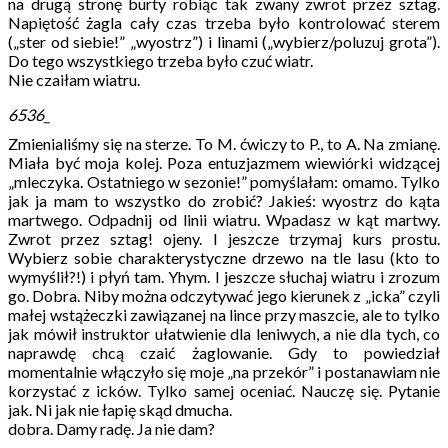
na drugą stronę burty robiąc tak zwany zwrot przez sztag.
Napiętość żagla cały czas trzeba było kontrolować sterem
(„ster od siebie!” „wyostrz”) i linami („wybierz/poluzuj grota”).
Do tego wszystkiego trzeba było czuć wiatr.
Nie czaiłam wiatru.
6536_
Zmienialiśmy się na sterze. To M. ćwiczy to P., to A. Na zmianę.
Miała być moja kolej. Poza entuzjazmem wiewiórki widzącej
„mleczyka. Ostatniego w sezonie!” pomyślałam: omamo. Tylko
jak ja mam to wszystko do zrobić? Jakieś: wyostrz do kąta
martwego. Odpadnij od linii wiatru. Wpadasz w kąt martwy.
Zwrot przez sztag! ojeny. I jeszcze trzymaj kurs prostu.
Wybierz sobie charakterystyczne drzewo na tle lasu (kto to
wymyślił?!) i płyń tam. Yhym. I jeszcze słuchaj wiatru i zrozum
go. Dobra. Niby można odczytywać jego kierunek z „icka” czyli
małej wstążeczki zawiązanej na lince przy maszcie, ale to tylko
jak mówił instruktor ułatwienie dla leniwych, a nie dla tych, co
naprawdę chcą czaić żaglowanie. Gdy to powiedział
momentalnie włączyło się moje „na przekór” i postanawiam nie
korzystać z icków. Tylko samej oceniać. Nauczę się. Pytanie
jak. Ni jak nie łapię skąd dmucha.
dobra. Damy radę. Ja nie dam?