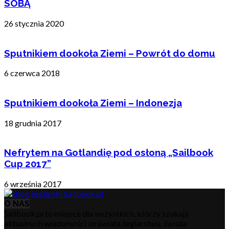
SOBĄ
26 stycznia 2020
Sputnikiem dookoła Ziemi – Powrót do domu
6 czerwca 2018
Sputnikiem dookoła Ziemi – Indonezja
18 grudnia 2017
Nefrytem na Gotlandię pod osłoną „Sailbook
Cup 2017”
6 września 2017
O NAS
Sailbook.pl to miejsce dla wszystkich, którzy szukają
aktualnych wiadomości ze świata żeglarstwa, świata