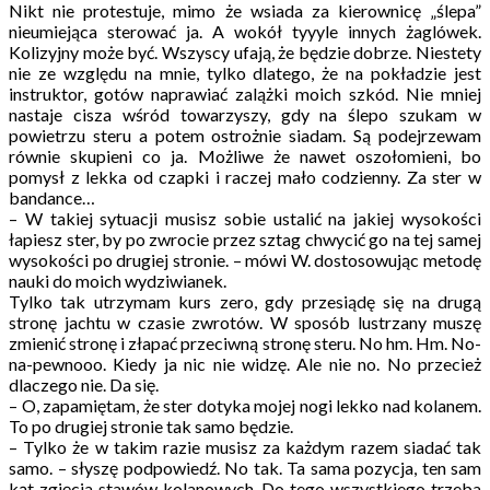
Nikt nie protestuje, mimo że wsiada za kierownicę „ślepa”
nieumiejąca sterować ja. A wokół tyyyle innych żaglówek.
Kolizyjny może być. Wszyscy ufają, że będzie dobrze. Niestety
nie ze względu na mnie, tylko dlatego, że na pokładzie jest
instruktor, gotów naprawiać zalążki moich szkód. Nie mniej
nastaje cisza wśród towarzyszy, gdy na ślepo szukam w
powietrzu steru a potem ostrożnie siadam. Są podejrzewam
równie skupieni co ja. Możliwe że nawet oszołomieni, bo
pomysł z lekka od czapki i raczej mało codzienny. Za ster w
bandance…
– W takiej sytuacji musisz sobie ustalić na jakiej wysokości
łapiesz ster, by po zwrocie przez sztag chwycić go na tej samej
wysokości po drugiej stronie. – mówi W. dostosowując metodę
nauki do moich wydziwianek.
Tylko tak utrzymam kurs zero, gdy przesiądę się na drugą
stronę jachtu w czasie zwrotów. W sposób lustrzany muszę
zmienić stronę i złapać przeciwną stronę steru. No hm. Hm. No-
na-pewnooo. Kiedy ja nic nie widzę. Ale nie no. No przecież
dlaczego nie. Da się.
– O, zapamiętam, że ster dotyka mojej nogi lekko nad kolanem.
To po drugiej stronie tak samo będzie.
– Tylko że w takim razie musisz za każdym razem siadać tak
samo. – słyszę podpowiedź. No tak. Ta sama pozycja, ten sam
kąt zgięcia stawów kolanowych. Do tego wszystkiego trzeba