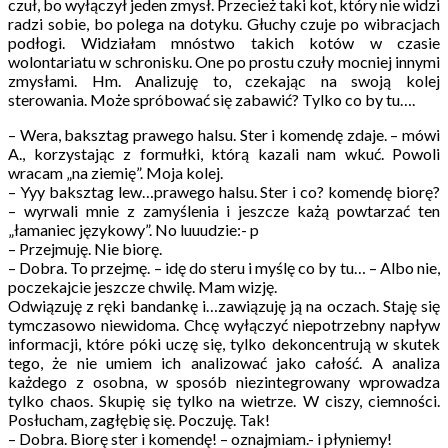
czuł, bo wyłączył jeden zmysł. Przecież taki kot, który nie widzi
radzi sobie, bo polega na dotyku. Głuchy czuje po wibracjach
podłogi. Widziałam mnóstwo takich kotów w czasie
wolontariatu w schronisku. One po prostu czuły mocniej innymi
zmysłami. Hm. Analizuję to, czekając na swoją kolej
sterowania. Może spróbować się zabawić? Tylko co by tu….
– Wera, baksztag prawego halsu. Ster i komendę zdaje. – mówi
A., korzystając z formułki, którą kazali nam wkuć. Powoli
wracam „na ziemię”. Moja kolej.
– Yyy baksztag lew…prawego halsu. Ster i co? komendę biorę?
– wyrwali mnie z zamyślenia i jeszcze każą powtarzać ten
„łamaniec językowy”. No luuudzie:- p
– Przejmuję. Nie biorę.
– Dobra. To przejmę. – idę do steru i myślę co by tu… – Albo nie,
poczekajcie jeszcze chwilę. Mam wizję.
Odwiązuję z ręki bandankę i…zawiązuję ją na oczach. Staję się
tymczasowo niewidoma. Chcę wyłączyć niepotrzebny napływ
informacji, które póki uczę się, tylko dekoncentrują w skutek
tego, że nie umiem ich analizować jako całość. A analiza
każdego z osobna, w sposób niezintegrowany wprowadza
tylko chaos. Skupię się tylko na wietrze. W ciszy, ciemności.
Posłucham, zagłębię się. Poczuję. Tak!
– Dobra. Biorę ster i komendę! – oznajmiam.- i płyniemy!