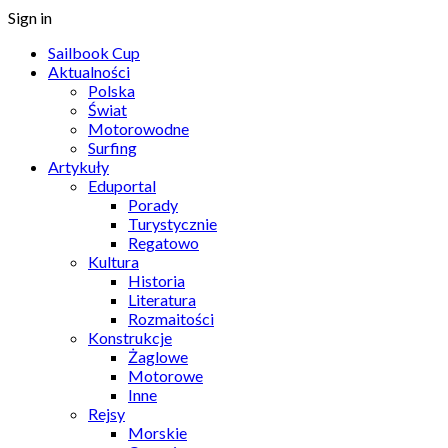
Sign in
Sailbook Cup
Aktualności
Polska
Świat
Motorowodne
Surfing
Artykuły
Eduportal
Porady
Turystycznie
Regatowo
Kultura
Historia
Literatura
Rozmaitości
Konstrukcje
Żaglowe
Motorowe
Inne
Rejsy
Morskie