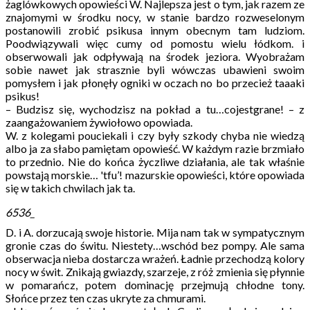
żaglówkowych opowieści W. Najlepsza jest o tym, jak razem ze
znajomymi w środku nocy, w stanie bardzo rozweselonym
postanowili zrobić psikusa innym obecnym tam ludziom.
Poodwiązywali więc cumy od pomostu wielu łódkom. i
obserwowali jak odpływają na środek jeziora. Wyobrażam
sobie nawet jak strasznie byli wówczas ubawieni swoim
pomysłem i jak płonęły ogniki w oczach no bo przecież taaaki
psikus!
– Budzisz się, wychodzisz na pokład a tu…cojestgrane! – z
zaangażowaniem żywiołowo opowiada.
W. z kolegami pouciekali i czy były szkody chyba nie wiedzą
albo ja za słabo pamiętam opowieść. W każdym razie brzmiało
to przednio. Nie do końca życzliwe działania, ale tak właśnie
powstają morskie… 'tfu’! mazurskie opowieści, które opowiada
się w takich chwilach jak ta.
6536_
D. i A. dorzucają swoje historie. Mija nam tak w sympatycznym
gronie czas do świtu. Niestety…wschód bez pompy. Ale sama
obserwacja nieba dostarcza wrażeń. Ładnie przechodzą kolory
nocy w świt. Znikają gwiazdy, szarzeje, z róż zmienia się płynnie
w pomarańcz, potem dominację przejmują chłodne tony.
Słońce przez ten czas ukryte za chmurami.