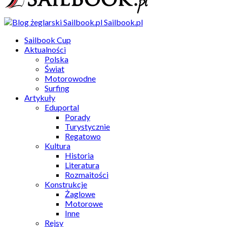
Sailbook.pl
Sailbook Cup
Aktualności
Polska
Świat
Motorowodne
Surfing
Artykuły
Eduportal
Porady
Turystycznie
Regatowo
Kultura
Historia
Literatura
Rozmaitości
Konstrukcje
Żaglowe
Motorowe
Inne
Rejsy