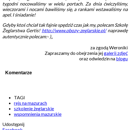
tygodni nocowaliśmy w wielu portach. Za dnia ćwiczyliśmy,
wieczorami i nocami bawiliśmy się, a rankami wstawaliśmy na
apel. I śniadanie!
Gdyby ktoś chciał tak fajnie spędziź czas jak my, polecam Szkołę
Żeglarstwa Gertis!
http://www.obozy-zeglarskie.pl/
naprawdę
autentycznie polecam:- )
„
za zgodą Weroniki
Zapraszamy do obejrzenia jej
galerii zdjęć
oraz odwiedzin na
blogu
Komentarze
TAGI
rejs na mazurach
szkolenie żeglarskie
wspomnienia mazurskie
Udostępnij
Facebook