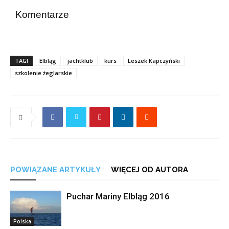
Komentarze
TAGI
Elbląg
jachtklub
kurs
Leszek Kapczyński
szkolenie żeglarskie
POWIĄZANE ARTYKUŁY
WIĘCEJ OD AUTORA
Puchar Mariny Elbląg 2016
Polska