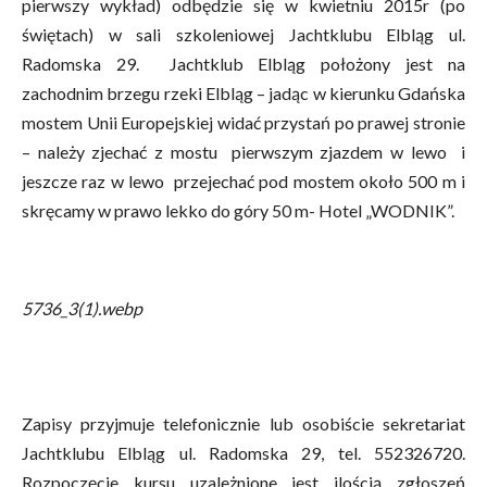
pierwszy wykład) odbędzie się w kwietniu 2015r (po
świętach) w sali szkoleniowej Jachtklubu Elbląg ul.
Radomska 29. Jachtklub Elbląg położony jest na
zachodnim brzegu rzeki Elbląg – jadąc w kierunku Gdańska
mostem Unii Europejskiej widać przystań po prawej stronie
– należy zjechać z mostu pierwszym zjazdem w lewo i
jeszcze raz w lewo przejechać pod mostem około 500 m i
skręcamy w prawo lekko do góry 50 m- Hotel „WODNIK”.
5736_3(1).webp
Zapisy przyjmuje telefonicznie lub osobiście sekretariat
Jachtklubu Elbląg ul. Radomska 29, tel. 552326720.
Rozpoczęcie kursu uzależnione jest ilością zgłoszeń