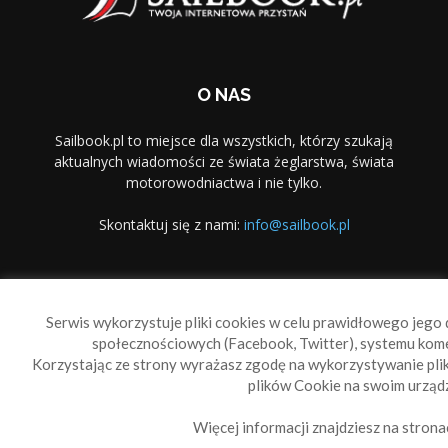
O NAS
Sailbook.pl to miejsce dla wszystkich, którzy szukają
aktualnych wiadomości ze świata żeglarstwa, świata
motorowodniactwa i nie tylko.
Skontaktuj się z nami:
info@sailbook.pl
PODĄŻAJ ZA NAMI
Serwis wykorzystuje pliki cookies w celu prawidłowego jego d
społecznościowych (Facebook, Twitter), systemu kom
Korzystając ze strony wyrażasz zgodę na wykorzystywanie pl
plików Cookie na swoim urządz
Więcej informacji znajdziesz na strona
Sailbook Cup
O nas
Reklama
Polityka prywatności