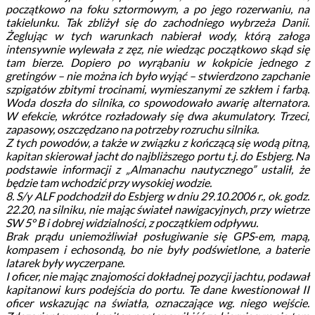
początkowo na foku sztormowym, a po jego rozerwaniu, na
takielunku. Tak zbliżył się do zachodniego wybrzeża Danii.
Żeglując w tych warunkach nabierał wody, którą załoga
intensywnie wylewała z zęz, nie wiedząc początkowo skąd się
tam bierze. Dopiero po wyrąbaniu w kokpicie jednego z
gretingów – nie można ich było wyjąć – stwierdzono zapchanie
szpigatów zbitymi trocinami, wymieszanymi ze szkłem i farbą.
Woda doszła do silnika, co spowodowało awarię alternatora.
W efekcie, wkrótce rozładowały się dwa akumulatory. Trzeci,
zapasowy, oszczędzano na potrzeby rozruchu silnika.
Z tych powodów, a także w związku z kończącą się wodą pitną,
kapitan skierował jacht do najbliższego portu t.j. do Esbjerg. Na
podstawie informacji z „Almanachu nautycznego” ustalił, że
będzie tam wchodzić przy wysokiej wodzie.
8. S/y ALF podchodził do Esbjerg w dniu 29.10.2006 r., ok. godz.
22.20, na silniku, nie mając świateł nawigacyjnych, przy wietrze
SW 5° B i dobrej widzialności, z początkiem odpływu.
Brak prądu uniemożliwiał posługiwanie się GPS-em, mapą,
kompasem i echosondą, bo nie były podświetlone, a baterie
latarek były wyczerpane.
I oficer, nie mając znajomości dokładnej pozycji jachtu, podawał
kapitanowi kurs podejścia do portu. Te dane kwestionował II
oficer wskazując na światła, oznaczające wg. niego wejście.