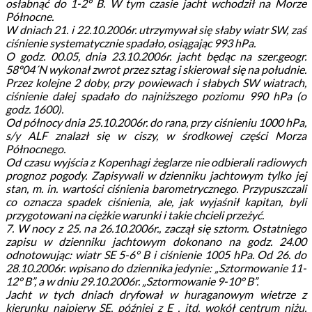
osłabnąć do 1-2° B. W tym czasie jacht wchodził na Morze
Północne.
W dniach 21. i 22.10.2006r. utrzymywał się słaby wiatr SW, zaś
ciśnienie systematycznie spadało, osiągając 993 hPa.
O godz. 00.05, dnia 23.10.2006r. jacht będąc na szer.geogr.
58º04´N wykonał zwrot przez sztag i skierował się na południe.
Przez kolejne 2 doby, przy powiewach i słabych SW wiatrach,
ciśnienie dalej spadało do najniższego poziomu 990 hPa (o
godz. 1600).
Od północy dnia 25.10.2006r. do rana, przy ciśnieniu 1000 hPa,
s/y ALF znalazł się w ciszy, w środkowej części Morza
Północnego.
Od czasu wyjścia z Kopenhagi żeglarze nie odbierali radiowych
prognoz pogody. Zapisywali w dzienniku jachtowym tylko jej
stan, m. in. wartości ciśnienia barometrycznego. Przypuszczali
co oznacza spadek ciśnienia, ale, jak wyjaśnił kapitan, byli
przygotowani na ciężkie warunki i takie chcieli przeżyć.
7. W nocy z 25. na 26.10.2006r., zaczął się sztorm. Ostatniego
zapisu w dzienniku jachtowym dokonano na godz. 24.00
odnotowując: wiatr SE 5-6° B i ciśnienie 1005 hPa. Od 26. do
28.10.2006r. wpisano do dziennika jedynie: „Sztormowanie 11-
12° B”, a w dniu 29.10.2006r. „Sztormowanie 9-10° B”.
Jacht w tych dniach dryfował w huraganowym wietrze z
kierunku najpierw SE, później z E , itd. wokół centrum niżu,