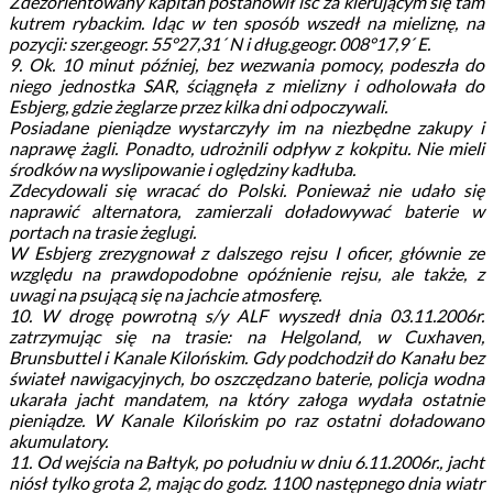
Zdezorientowany kapitan postanowił iść za kierującym się tam
kutrem rybackim. Idąc w ten sposób wszedł na mieliznę, na
pozycji: szer.geogr. 55°27,31´ N i dług.geogr. 008°17,9´ E.
9. Ok. 10 minut później, bez wezwania pomocy, podeszła do
niego jednostka SAR, ściągnęła z mielizny i odholowała do
Esbjerg, gdzie żeglarze przez kilka dni odpoczywali.
Posiadane pieniądze wystarczyły im na niezbędne zakupy i
naprawę żagli. Ponadto, udrożnili odpływ z kokpitu. Nie mieli
środków na wyslipowanie i oględziny kadłuba.
Zdecydowali się wracać do Polski. Ponieważ nie udało się
naprawić alternatora, zamierzali doładowywać baterie w
portach na trasie żeglugi.
W Esbjerg zrezygnował z dalszego rejsu I oficer, głównie ze
względu na prawdopodobne opóźnienie rejsu, ale także, z
uwagi na psującą się na jachcie atmosferę.
10. W drogę powrotną s/y ALF wyszedł dnia 03.11.2006r.
zatrzymując się na trasie: na Helgoland, w Cuxhaven,
Brunsbuttel i Kanale Kilońskim. Gdy podchodził do Kanału bez
świateł nawigacyjnych, bo oszczędzano baterie, policja wodna
ukarała jacht mandatem, na który załoga wydała ostatnie
pieniądze. W Kanale Kilońskim po raz ostatni doładowano
akumulatory.
11. Od wejścia na Bałtyk, po południu w dniu 6.11.2006r., jacht
niósł tylko grota 2, mając do godz. 1100 następnego dnia wiatr