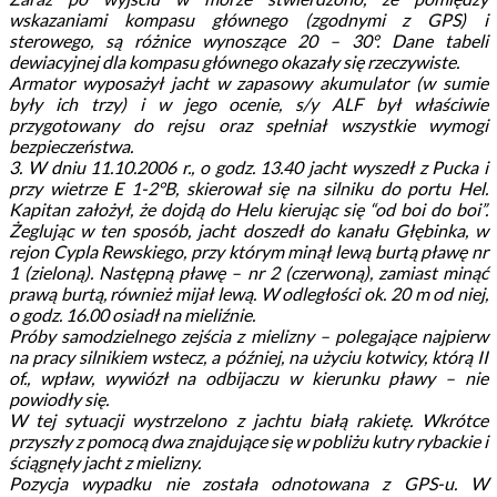
wskazaniami kompasu głównego (zgodnymi z GPS) i
sterowego, są różnice wynoszące 20 – 30°. Dane tabeli
dewiacyjnej dla kompasu głównego okazały się rzeczywiste.
Armator wyposażył jacht w zapasowy akumulator (w sumie
były ich trzy) i w jego ocenie, s/y ALF był właściwie
przygotowany do rejsu oraz spełniał wszystkie wymogi
bezpieczeństwa.
3. W dniu 11.10.2006 r., o godz. 13.40 jacht wyszedł z Pucka i
przy wietrze E 1-2°B, skierował się na silniku do portu Hel.
Kapitan założył, że dojdą do Helu kierując się “od boi do boi”.
Żeglując w ten sposób, jacht doszedł do kanału Głębinka, w
rejon Cypla Rewskiego, przy którym minął lewą burtą pławę nr
1 (zieloną). Następną pławę – nr 2 (czerwoną), zamiast minąć
prawą burtą, również mijał lewą. W odległości ok. 20 m od niej,
o godz. 16.00 osiadł na mieliźnie.
Próby samodzielnego zejścia z mielizny – polegające najpierw
na pracy silnikiem wstecz, a później, na użyciu kotwicy, którą II
of., wpław, wywiózł na odbijaczu w kierunku pławy – nie
powiodły się.
W tej sytuacji wystrzelono z jachtu białą rakietę. Wkrótce
przyszły z pomocą dwa znajdujące się w pobliżu kutry rybackie i
ściągnęły jacht z mielizny.
Pozycja wypadku nie została odnotowana z GPS-u. W