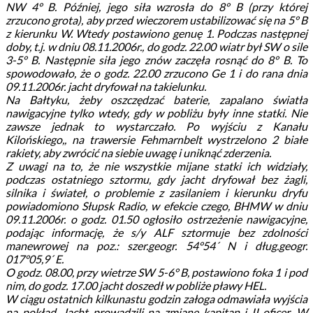
NW 4° B. Później, jego siła wzrosła do 8° B (przy której
zrzucono grota), aby przed wieczorem ustabilizować się na 5° B
z kierunku W. Wtedy postawiono genuę 1. Podczas następnej
doby, t.j. w dniu 08.11.2006r., do godz. 22.00 wiatr był SW o sile
3-5° B. Następnie siła jego znów zaczęła rosnąć do 8° B. To
spowodowało, że o godz. 22.00 zrzucono Ge 1 i do rana dnia
09.11.2006r. jacht dryfował na takielunku.
Na Bałtyku, żeby oszczędzać baterie, zapalano światła
nawigacyjne tylko wtedy, gdy w pobliżu były inne statki. Nie
zawsze jednak to wystarczało. Po wyjściu z Kanału
Kilońskiego,, na trawersie Fehmarnbelt wystrzelono 2 białe
rakiety, aby zwrócić na siebie uwagę i uniknąć zderzenia.
Z uwagi na to, że nie wszystkie mijane statki ich widziały,
podczas ostatniego sztormu, gdy jacht dryfował bez żagli,
silnika i świateł, o problemie z zasilaniem i kierunku dryfu
powiadomiono Słupsk Radio, w efekcie czego, BHMW w dniu
09.11.2006r. o godz. 01.50 ogłosiło ostrzeżenie nawigacyjne,
podając informację, że s/y ALF sztormuje bez zdolności
manewrowej na poz.: szer.geogr. 54°54´ N i dług.geogr.
017°05,9´ E.
O godz. 08.00, przy wietrze SW 5-6° B, postawiono foka 1 i pod
nim, do godz. 17.00 jacht doszedł w pobliże pławy HEL.
W ciągu ostatnich kilkunastu godzin załoga odmawiała wyjścia
na pokład. Jacht prowadzili na zmianę kapitan i II oficer. W