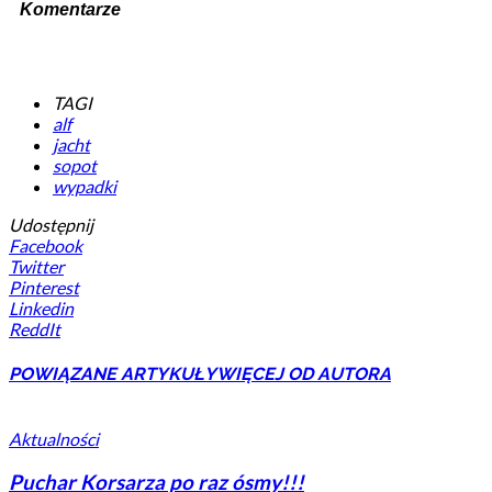
Komentarze
TAGI
alf
jacht
sopot
wypadki
Udostępnij
Facebook
Twitter
Pinterest
Linkedin
ReddIt
POWIĄZANE ARTYKUŁY
WIĘCEJ OD AUTORA
Aktualności
Puchar Korsarza po raz ósmy!!!