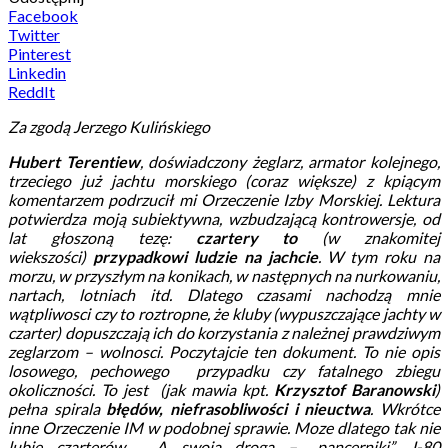
Facebook
Twitter
Pinterest
Linkedin
ReddIt
Za zgodą Jerzego Kulińskiego
Hubert Terentiew
, doświadczony żeglarz, armator kolejnego,
trzeciego już jachtu morskiego (coraz większe) z kpiącym
komentarzem podrzucił mi Orzeczenie Izby Morskiej. Lektura
potwierdza moją subiektywna, wzbudzającą kontrowersje, od
lat głoszoną tezę:
czartery to
(w znakomitej
wiekszości)
przypadkowi ludzie na jachcie
. W tym roku na
morzu, w przyszłym na konikach, w następnych na nurkowaniu,
nartach, lotniach itd. Dlatego czasami nachodzą mnie
wątpliwosci czy to roztropne, że kluby (wypuszczające jachty w
czarter) dopuszczają ich do korzystania z należnej prawdziwym
zeglarzom – wolnosci. Poczytajcie ten dokument. To nie opis
losowego, pechowego przypadku czy fatalnego zbiegu
okoliczności. To jest (jak mawia kpt.
Krzysztof Baranowski
)
pełna spirala
błędów, niefrasobliwości i nieuctwa
. Wkrótce
inne Orzeczenie IM w podobnej sprawie. Moze dlatego tak nie
lubię czarterów. A swoją drogą – „pancerniki” J-80