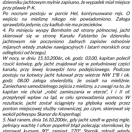
dzienniku jachtowym mylnie zapisano, że wypadek miał miejsce
przy pławie P-K.
Po nocnym postoju w porcie Hel, kontynuowano rejs. O
wejściu na mieliznę nikogo nie powiadomiono. Załoga
sprawdziła jedynie, czy kadłub nie ma przecieków.
4. Po minięciu wyspy Bornholm od strony północnej, jacht
skierował się w stronę Kanału Falsterbo (w dzienniku
jachtowym nie poczyniono żadnych zapisów odnośnie
mijanych wtedy znaków nawigacyjnych i latarń morskich oraz
odległości od brzegu).
W nocy, w dniu 15.10.2006r., ok. godz. 03.00, kapitan polecił
rzucić kotwicę, gdy jacht znajdował się w południowej części
kanału, przy lewej krawędzi toru podejściowego. Podczas
postoju na kotwicy jacht łukował przy wietrze NW 1°B i ok.
godz. 08.00 załoga stwierdziła, że osiadł na mieliźnie.
Zaniechano samodzielnego zejścia z mielizny, a z uwagi na to, że
kapitan nie chciał „robić zamieszania w eterze”, I i II of.
przepłynęli wpław na ląd, w celu sprowadzenia pomocy. W
rezultacie, jacht został ściągnięty na głęboką wodę przez
ponton miejscowej służby ratowniczej, po czym, skierował się
wokół półwyspu Skanor do Kopenhagi.
5. Nad ranem, dnia 16.10.2006r., gdy jacht szedł w gęstej mgle,
pełniący wachtę I oficer popełnił błąd polecając sternikowi, by
sterował kursem 90°, zamiast 270°. Sternik zgłosił wtedy