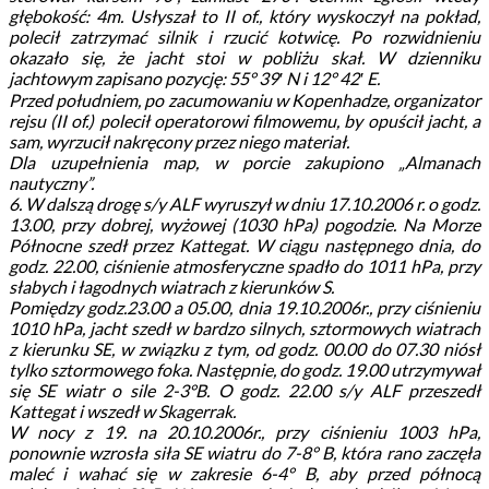
głębokość: 4m. Usłyszał to II of., który wyskoczył na pokład,
polecił zatrzymać silnik i rzucić kotwicę. Po rozwidnieniu
okazało się, że jacht stoi w pobliżu skał. W dzienniku
jachtowym zapisano pozycję: 55° 39′ N i 12° 42′ E.
Przed południem, po zacumowaniu w Kopenhadze, organizator
rejsu (II of.) polecił operatorowi filmowemu, by opuścił jacht, a
sam, wyrzucił nakręcony przez niego materiał.
Dla uzupełnienia map, w porcie zakupiono „Almanach
nautyczny”.
6. W dalszą drogę s/y ALF wyruszył w dniu 17.10.2006 r. o godz.
13.00, przy dobrej, wyżowej (1030 hPa) pogodzie. Na Morze
Północne szedł przez Kattegat. W ciągu następnego dnia, do
godz. 22.00, ciśnienie atmosferyczne spadło do 1011 hPa, przy
słabych i łagodnych wiatrach z kierunków S.
Pomiędzy godz.23.00 a 05.00, dnia 19.10.2006r., przy ciśnieniu
1010 hPa, jacht szedł w bardzo silnych, sztormowych wiatrach
z kierunku SE, w związku z tym, od godz. 00.00 do 07.30 niósł
tylko sztormowego foka. Następnie, do godz. 19.00 utrzymywał
się SE wiatr o sile 2-3°B. O godz. 22.00 s/y ALF przeszedł
Kattegat i wszedł w Skagerrak.
W nocy z 19. na 20.10.2006r., przy ciśnieniu 1003 hPa,
ponownie wzrosła siła SE wiatru do 7-8° B, która rano zaczęła
maleć i wahać się w zakresie 6-4° B, aby przed północą