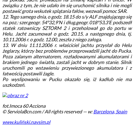
związku z tym, że nie udało im się uruchomić silnika i nie mogli
postawić grota wskutek splątania fałów, wezwali pomoc SAR.
12. Tego samego dnia, o godz. 18.15 do s/y ALF znajdującego się
na poz.: szer.geogr. 54°32,9’N i dług.geogr. 018°53,3’E podszedł
statek ratowniczy SZTORM 2 i przeholował go do portu w
Helu. Jacht zacumował o godz. 20.15, a następnego dnia, tj.
10.11.2006 r. o godz. 12.00, zeszła z niego załoga.
13. W dniu 11.11.2006 r. właściciel jachtu przysłał do Helu
żeglarzy, którzy bez problemów przeprowadzili jacht do Pucka.
Poza zalanym alternatorem, rozładowanymi akumulatorami i
brakiem jednego światła, zastali jacht w dobrym stanie. Silnik
uruchomili po wstawieniu przywiezionego akumulatora i z
łatwością postawili żagle.
Po wyslipowaniu w Pucku okazało się, iż kadłub nie ma
uszkodzeń.
fot.
Imoca 60 Acciona
© ServiolaBcn.com / All rights reserved
— w:
Barcelona, Spain
www.kuliński.navsim.pl