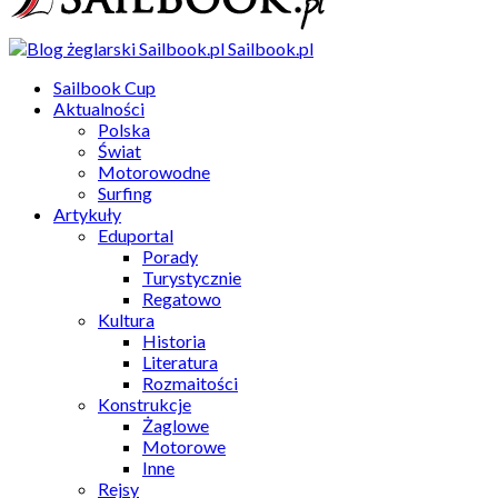
Sailbook.pl
Sailbook Cup
Aktualności
Polska
Świat
Motorowodne
Surfing
Artykuły
Eduportal
Porady
Turystycznie
Regatowo
Kultura
Historia
Literatura
Rozmaitości
Konstrukcje
Żaglowe
Motorowe
Inne
Rejsy