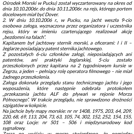
Ośrodek Morski w Pucku) został wyczarterowany na okres od
dnia 10.10.2006r. do dnia 10.11.2006r. na rejs, którego portem
docelowym miał być Dover.
2. W dniu 10.10.2006 r., w Pucku, na jacht weszła 9-cio
osobowa załoga, wyznaczona przez organizatora i uczestnika
rejsu, który w imieniu czarterującego realizował akcję
„bezdomni na falach”.
Kapitanem był jachtowy sternik morski, a oficerami: I i II –
żeglarze posiadający patent sternika jachtowego.
Z pozostałych 6-ciu członków załogi, nieposiadających ani
patentów, ani praktyki żeglarskiej, 5-ciu zostało
przeszkolonych przez kapitana na 2 tygodniowym kursie w
Zegrzu, a jeden – pełniący rolę operatora filmowego – nie miał
żadnego przeszkolenia.
Załoga dokonała przeglądu stanu technicznego jachtu i jego
wyposażenia, które następnie odebrała protokołem
„przekazania jachtu ALF do pływań w rejonie Morza
Północnego”. W trakcie przeglądu, nie sprawdzono drożności
szpigatów w kokpicie.
Na jachcie były mapy morskie: nr nr 1408, 1975, 203, 64, 209,
220, 68, 69, 113, 204, 73, 63, 105, 74, 302, 152, 252, 154, 155,
108 oraz Locje: nr 501 – 506 i międzynarodowy kod
sygnałowy.
Zaraz po wyjściu w morze stwierdzono, że pomiędzy