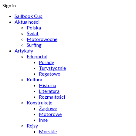
Sign in
Sailbook Cup
Aktualności
Polska
Świat
Motorowodne
Surfing
Artykuły
Eduportal
Porady
Turystycznie
Regatowo
Kultura
Historia
Literatura
Rozmaitości
Konstrukcje
Żaglowe
Motorowe
Inne
Rejsy
Morskie