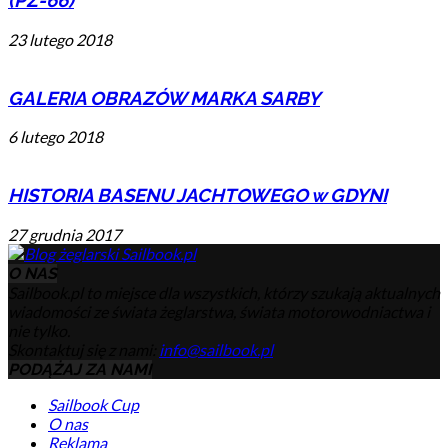
(PZ-66)
23 lutego 2018
GALERIA OBRAZÓW MARKA SARBY
6 lutego 2018
HISTORIA BASENU JACHTOWEGO w GDYNI
27 grudnia 2017
O NAS
Sailbook.pl to miejsce dla wszystkich, którzy szukają aktualnych
wiadomości ze świata żeglarstwa, świata motorowodniactwa i
nie tylko.
Skontaktuj się z nami:
info@sailbook.pl
PODĄŻAJ ZA NAMI
Sailbook Cup
O nas
Reklama