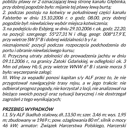
pobliżu pławy nr 2 oznaczającej lewą stronę kanału Głębinka,
przy dobrej pogodzie było: mijanie tej pławy lewą burtą;
2. podczas postoju na kotwicy w południowej części kanału
Falsterbo w dniu 15.10.2006 r. o godz. 08.00, przy dobrej
pogodzie był: niewłaściwy wybór miejsca kotwiczenia;
3. na podejściu do Esbjerg, w dniu 29.10.2006 r. ok. godz. 22.20,
na pozycji: szer.geogr. 55°27,31´N i dług. geogr. 008°17,9´E,
przy wietrze SW 5° B i dobrej widzialności b y ł a:
nieznajomość pozycji podczas rozpoczęcia podchodzenia do
portu i obranie niewłaściwego kursu;
II. Przyczyną utraty zdolności do prowadzenia jachtu w dniu
09.11.2006 r., na granicy Zatoki Gdańskiej, w odległości ok. 3
Mm od pławy HL-S, przy wietrze WNW 6° B i stanie morza 5
było: wyczerpanie załogi;
III. Winę za wypadki ponosi kapitan s/y ALF przez to, że nie
przygotował nawigacyjnie trasy rejsu, a w jego trakcie: nie
odbierał prognoz pogody, nie korzystał z locji, nie analizował na
bieżąco swoich pozycji oraz sytuacji barycznej i nie dostrzegał
zagrożeń z tego wynikających;
PRZEBIEG WYPADKÓW
I.1. S/y ALF (kadłub stalowy, dł..13,50 m; szer. 3,46 m; wys. 1,95
m; zbudowany w 1969 r.; pow. ożaglowania 80 m², silnik o mocy
46 kW; armator: Związek Harcerstwa Polskiego, Harcerski