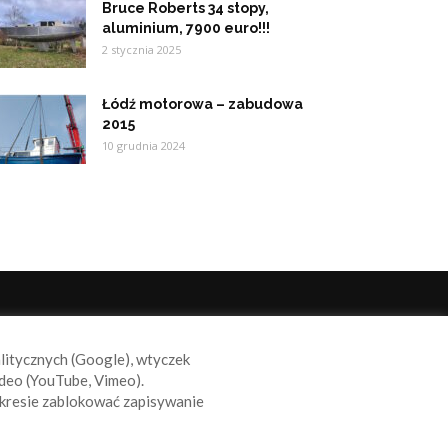
Bruce Roberts 34 stopy,
aluminium, 7900 euro!!!
2 stycznia 2025
Łódź motorowa – zabudowa
2015
10 grudnia 2024
ODĄŻAJ ZA NAMI
alitycznych (Google), wtyczek
deo (YouTube, Vimeo).
kresie zablokować zapisywanie