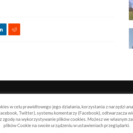
NAS
P
okies w celu prawidłowego jego działania, korzystania z narzędzi an
book.pl to miejsce dla wszystkich, którzy szukają aktualnych
acebook, Twitter), systemu komentarzy (Facebook), odtwarzacza wi
omości ze świata żeglarstwa, świata motorowodniactwa i
sz zgodę na wykorzystywanie plików cookies. Możesz we własnym za
ylko.
plików Cookie na swoim urządzeniu w ustawieniach przeglądarki.