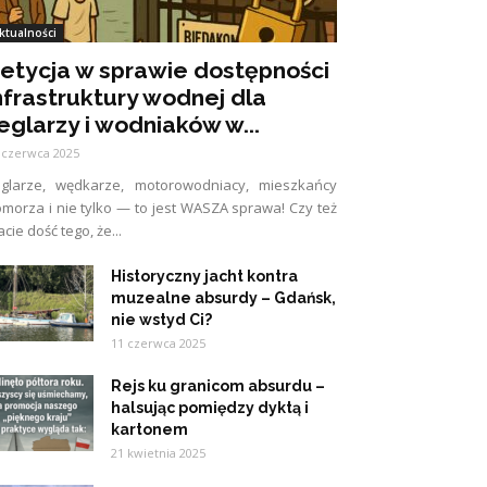
ktualności
etycja w sprawie dostępności
nfrastruktury wodnej dla
eglarzy i wodniaków w...
 czerwca 2025
eglarze, wędkarze, motorowodniacy, mieszkańcy
morza i nie tylko — to jest WASZA sprawa! Czy też
cie dość tego, że...
Historyczny jacht kontra
muzealne absurdy – Gdańsk,
nie wstyd Ci?
11 czerwca 2025
Rejs ku granicom absurdu –
halsując pomiędzy dyktą i
kartonem
21 kwietnia 2025