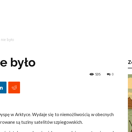
 nie było
ie było
Z
535
0
wyspę w Arktyce. Wydaje się to niemożliwością w obecnych
erowane są tuziny satelitów szpiegowskich.