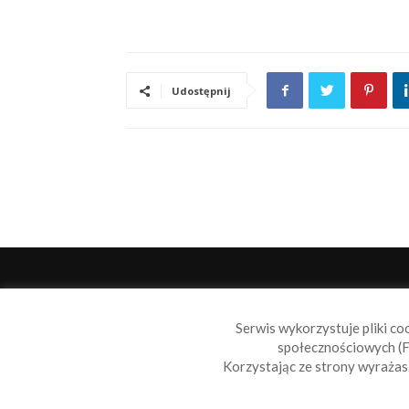
Udostępnij
O 
Serwis wykorzystuje pliki co
Sail
społecznościowych (F
wiad
Korzystając ze strony wyraża
nie t