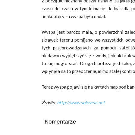
Z początku nieznany obszar uznano, za jakąś g
czasu do czasu w tym klimacie. Jednak dla 
helikoptery – i wyspa była nadal.
Wyspa jest bardzo mała, o powierzchni zaled
skrawek terenu pomijano we wszystkich odwz
tych przeprowadzanych za pomocą satelit
niedawno wypiętrzyć się z wody, jednak brak 
to się mogło stać. Druga hipoteza jest taka,
wpłynęła na to przeoczenie, mimo stałej kontro
Teraz wyspa pojawi się na kartach map pod band
Źródło:
http://www.solovela.net
Komentarze