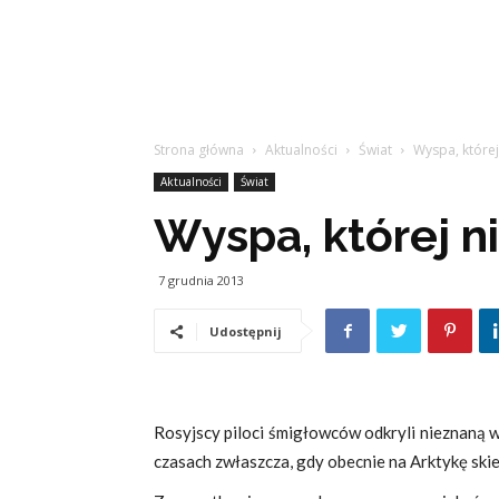
Strona główna
Aktualności
Świat
Wyspa, której
Aktualności
Świat
Wyspa, której n
7 grudnia 2013
Udostępnij
Rosyjscy piloci śmigłowców odkryli nieznaną 
czasach zwłaszcza, gdy obecnie na Arktykę ski