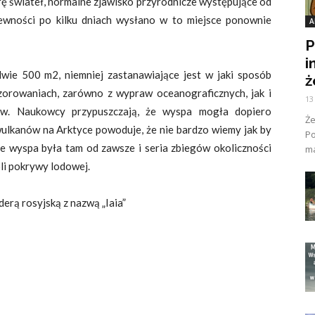
rę świateł, normalne zjawisko przyrodnicze występujące od
pewności po kilku dniach wysłano w to miejsce ponownie
A
P
i
wie 500 m2, niemniej zastanawiające jest w jaki sposób
ż
orowaniach, zarówno z wypraw oceanograficznych, jak i
13
ów. Naukowcy przypuszczają, że wyspa mogła dopiero
Ż
wulkanów na Arktyce powoduje, że nie bardzo wiemy jak by
Po
 że wyspa była tam od zawsze i seria zbiegów okoliczności
ma
li pokrywy lodowej.
erą rosyjską z nazwą „Iaia”