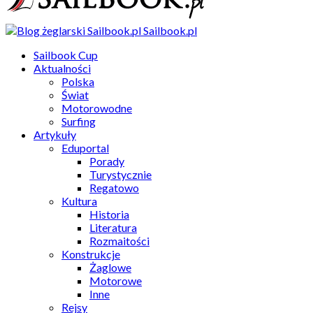
Sailbook.pl
Sailbook Cup
Aktualności
Polska
Świat
Motorowodne
Surfing
Artykuły
Eduportal
Porady
Turystycznie
Regatowo
Kultura
Historia
Literatura
Rozmaitości
Konstrukcje
Żaglowe
Motorowe
Inne
Rejsy