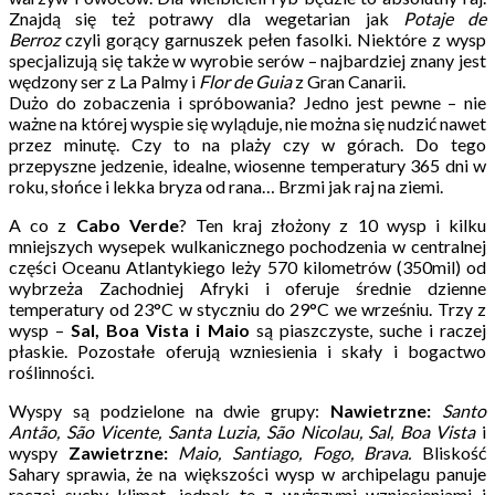
Znajdą się też potrawy dla wegetarian jak
Potaje de
Berroz
czyli gorący garnuszek pełen fasolki. Niektóre z wysp
specjalizują się także w wyrobie serów – najbardziej znany jest
wędzony ser z La Palmy i
Flor de Guia
z Gran Canarii.
Dużo do zobaczenia i spróbowania? Jedno jest pewne – nie
ważne na której wyspie się wyląduje, nie można się nudzić nawet
przez minutę. Czy to na plaży czy w górach. Do tego
przepyszne jedzenie, idealne, wiosenne temperatury 365 dni w
roku, słońce i lekka bryza od rana… Brzmi jak raj na ziemi.
A co z
Cabo Verde
? Ten kraj złożony z 10 wysp i kilku
mniejszych wysepek wulkanicznego pochodzenia w centralnej
części Oceanu Atlantykiego leży 570 kilometrów (350mil) od
wybrzeża Zachodniej Afryki i oferuje średnie dzienne
temperatury od 23°C w styczniu do 29°C we wrześniu. Trzy z
wysp –
Sal, Boa Vista i Maio
są piaszczyste, suche i raczej
płaskie. Pozostałe oferują wzniesienia i skały i bogactwo
roślinności.
Wyspy są podzielone na dwie grupy:
Nawietrzne:
Santo
Antão, São Vicente, Santa Luzia, São Nicolau, Sal, Boa Vista
i
wyspy
Zawietrzne:
Maio, Santiago, Fogo, Brava.
Bliskość
Sahary sprawia, że na większości wysp w archipelagu panuje
raczej suchy klimat, jednak te z wyższymi wzniesieniami i