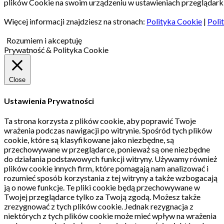
plików Cookie na swoim urządzeniu w ustawieniach przeglądarki
Więcej informacji znajdziesz na stronach:
Polityka Cookie
|
Poli
Rozumiem i akceptuję
Prywatność & Polityka Cookie
Close
Ustawienia Prywatności
Ta strona korzysta z plików cookie, aby poprawić Twoje
wrażenia podczas nawigacji po witrynie.
Spośród tych plików
cookie, które są klasyfikowane jako niezbędne, są
przechowywane w przeglądarce, ponieważ są one niezbędne
do działania podstawowych funkcji witryny.
Używamy również
plików cookie innych firm, które pomagają nam analizować i
rozumieć sposób korzystania z tej witryny a także wzbogacają
ją o nowe funkcje.
Te pliki cookie będą przechowywane w
Twojej przeglądarce tylko za Twoją zgodą.
Możesz także
zrezygnować z tych plików cookie.
Jednak rezygnacja z
niektórych z tych plików cookie może mieć wpływ na wrażenia