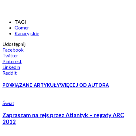
TAGI
Gomer
Kanaryjskie
Udostępnij
Facebook
Twitter
Pinterest
Linkedin
ReddIt
POWIĄZANE ARTYKUŁY
WIĘCEJ OD AUTORA
Świat
Zapraszam na rejs przez Atlantyk – regaty ARC
2012