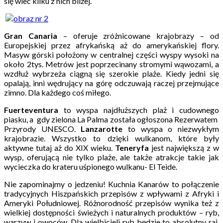
się wiec kilku z nich bliżej.
Gran Canaria
– oferuje zróżnicowane krajobrazy – od
Europejskiej przez afrykańską aż do amerykańskiej flory.
Masyw górski położony w centralnej części wyspy wysoki na
około 2tys. Metrów jest poprzecinany stromymi wąwozami, a
wzdłuż wybrzeża ciągną się szerokie plaże. Kiedy jedni się
opalają, inni wędrujący na górę odczuwają raczej przejmujące
zimno. Dla każdego coś miłego.
Fuerteventura
to wyspa najdłuższych plaż i cudownego
piasku, a gdy zielona La Palma została ogłoszona Rezerwatem
Przyrody UNESCO.
Lanzarotte
to wyspa o niezwykłym
krajobrazie. Wszystko to dzięki wulkanom, które były
aktywne tutaj aż do XIX wieku.
Teneryfa
jest największą z w
wysp, oferującą nie tylko plaże, ale także atrakcje takie jak
wycieczka do krateru uśpionego wulkanu- El Teide.
Nie zapominajmy o jedzeniu! Kuchnia Kanarów to połączenie
tradycyjnych Hiszpańskich przepisów z wpływami z Afryki i
Ameryki Południowej. Różnorodność przepisów wynika też z
wielkiej dostępności świeżych i naturalnych produktów – ryb,
warzyw i owoców. Dla wielbicieli ryb będzie to absolutny raj.