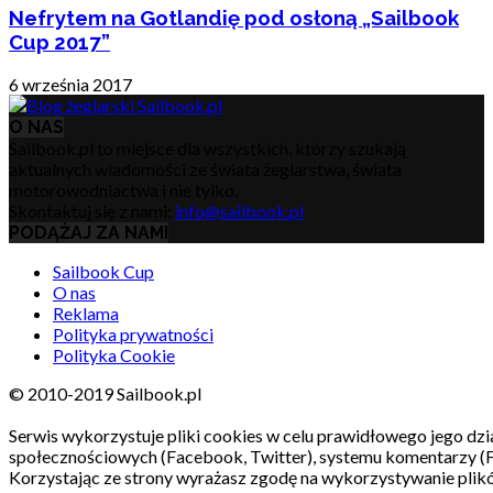
Nefrytem na Gotlandię pod osłoną „Sailbook
Cup 2017”
6 września 2017
O NAS
Sailbook.pl to miejsce dla wszystkich, którzy szukają
aktualnych wiadomości ze świata żeglarstwa, świata
motorowodniactwa i nie tylko.
Skontaktuj się z nami:
info@sailbook.pl
PODĄŻAJ ZA NAMI
Sailbook Cup
O nas
Reklama
Polityka prywatności
Polityka Cookie
© 2010-2019 Sailbook.pl
Serwis wykorzystuje pliki cookies w celu prawidłowego jego dzia
społecznościowych (Facebook, Twitter), systemu komentarzy (
Korzystając ze strony wyrażasz zgodę na wykorzystywanie pli