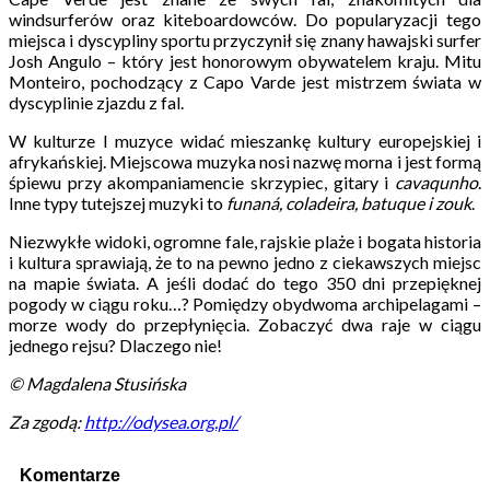
windsurferów oraz kiteboardowców. Do popularyzacji tego
miejsca i dyscypliny sportu przyczynił się znany hawajski surfer
Josh Angulo – który jest honorowym obywatelem kraju. Mitu
Monteiro, pochodzący z Capo Varde jest mistrzem świata w
dyscyplinie zjazdu z fal.
W kulturze I muzyce widać mieszankę kultury europejskiej i
afrykańskiej. Miejscowa muzyka nosi nazwę morna i jest formą
śpiewu przy akompaniamencie skrzypiec, gitary i
cavaqunho
.
Inne typy tutejszej muzyki to
funaná, coladeira, batuque i zouk
.
Niezwykłe widoki, ogromne fale, rajskie plaże i bogata historia
i kultura sprawiają, że to na pewno jedno z ciekawszych miejsc
na mapie świata. A jeśli dodać do tego 350 dni przepięknej
pogody w ciągu roku…? Pomiędzy obydwoma archipelagami –
morze wody do przepłynięcia. Zobaczyć dwa raje w ciągu
jednego rejsu? Dlaczego nie!
© Magdalena Stusińska
Za zgodą:
http://odysea.org.pl/
Komentarze