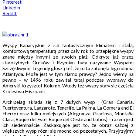
Pinterest
Linkedin
ReddIt
Wyspy Kanaryjskie, z ich fantastycznym klimatem i stałą,
komfortową temperaturą przez cały rok to przepiękne wyspy
znane między innymi ze swoich plaż. Odkryte już przez
starożytnych Greków i Rzymian były nazywane Wyspami
Szczęśliwymi. Legendy głoszą też, że to tu zatonęła legendarna
Atlantyda. Może jest w tym ziarno prawdy? Jedno wiemy na
pewno – w 1496 roku zawitał tutaj podczas wyprawy do
Ameryki Krzysztof Kolumb. Wtedy też wyspy stały się częścią
Królestwa Hiszpanii.
Archipelag składa się z 7 dużych wysp (Gran Canaria,
Fuerteventura, Lanzarote, Tenerife, La Palma, La Gomera and El
Hierro) oraz kilku mniejszych (Alegranza, Graciosa, Montaña
Clara, Roque del Este, Roque del Oeste and Lobos) – razem jest
ich siedemnaście. Zaskakujące jest to, że obraz każdej z
większych wysp różni się mocno od pozostałych. Przyjrzyjmy