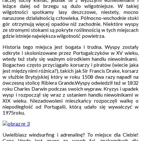
leżące dalej od brzegu są dużo wilgotniejsze. W takiej
wilgotności spotkamy lasy deszczowe, niestety, mocno
naruszone działalnością człowieka. Północno-wschodnie stoki
gór otrzymują więcej opadów niż zachodnie. Niektóre wyspy
ze stromymi stokami są pokryte roślinnością w tych miejscach
gdzie istnieje największa wilgotność powietrza.
Historia tego miejsca jest bogata i trudna. Wyspy zostały
odkryte i skolonizowane przez Portugalczyków w XV wieku,
wtedy też stały się ważnym ośrodkiem handlu niewolnikami.
Bogactwo często przyciągało korsarzy i piratów (wiecie jaka
jest między nimi różnica?), takich jak Sir Francis Drake, korsarz
w służbie Brytyjskiej który w roku 1508 dwa razy napadł na
ówczesną stolicę Ribiera Grande.Wyspy odwiedził też w 1832
roku Charles Darwin podczas swoich wypraw. Kryzys i upadek
wysp i rozpoczął się wraz z ustaniem handlu niewolnikami w
XIX wieku. Niezadowoleni mieszkańcy rozpoczęli walkę o
niepodległość od Portugalii, którą udało się wywalczyć w
1975roku.
Uwielbiasz windsurfing i adrenalinę? To miejsce dla Ciebie!
Cape Verde jest znane ze swych fal, znakomitych dla