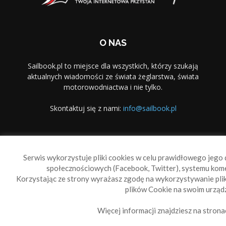
O NAS
Sailbook.pl to miejsce dla wszystkich, którzy szukają
aktualnych wiadomości ze świata żeglarstwa, świata
motorowodniactwa i nie tylko.
Skontaktuj się z nami:
info@sailbook.pl
PODĄŻAJ ZA NAMI
Serwis wykorzystuje pliki cookies w celu prawidłowego jego d
społecznościowych (Facebook, Twitter), systemu kom
Korzystając ze strony wyrażasz zgodę na wykorzystywanie pl
plików Cookie na swoim urządz
Więcej informacji znajdziesz na strona
Sailbook Cup
O nas
Reklama
Polityka prywatności
Polityka Cookie