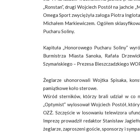
„Ronstan”, drugi Wojciech Postół na jachcie „Ma
Omega Sport zwyciężyła załoga Piotra Inglota
Michałem Markiewiczem. Ogółem sklasyfikowan
Pucharu Soliny.
Kapituła „Honorowego Pucharu Soliny” wyró
Burmistrza Miasta Sanoka, Rafała Drzewic
Szymańskiego – Prezesa Bieszczadzkiego WO
Żeglarze uhonorowali Wojtka Spisaka, kons
pamiątkowe koło sterowe.
Wśród sterników, którzy brali udział w co 
„Optymist” wylosował Wojciech Postół, który
OZŻ. Szczęście w losowaniu telewizora ufun
Imprezę prowadził redaktor Stanisław Jagieł
żeglarze, zaproszeni goście, sponsorzy i sympa