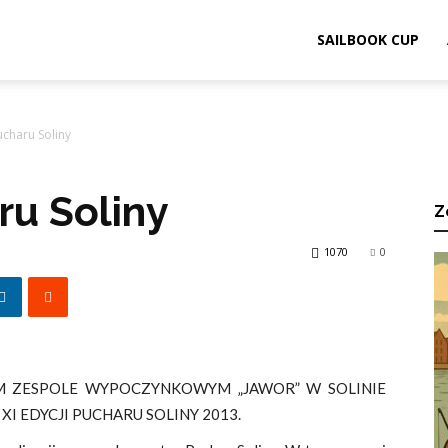
ook.pl
SAILBOOK CUP
ucharu Soliny
ru Soliny
Z
1070
0
YM ZESPOLE WYPOCZYNKOWYM „JAWOR” W SOLINIE
 EDYCJI PUCHARU SOLINY 2013.