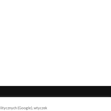
ODĄŻAJ ZA NAMI
alitycznych (Google), wtyczek