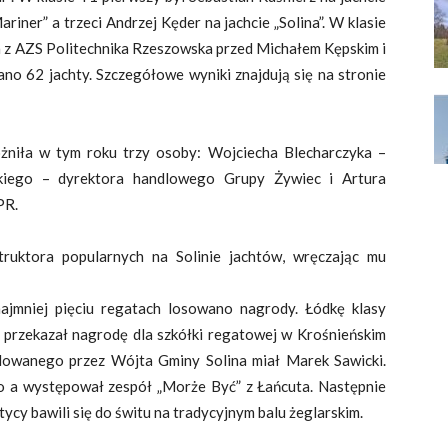
riner” a trzeci Andrzej Kęder na jachcie „Solina”. W klasie
 z AZS Politechnika Rzeszowska przed Michałem Kępskim i
o 62 jachty. Szczegółowe wyniki znajdują się na stronie
żniła w tym roku trzy osoby: Wojciecha Blecharczyka –
kiego – dyrektora handlowego Grupy Żywiec i Artura
PR.
truktora popularnych na Solinie jachtów, wręczając mu
najmniej pięciu regatach losowano nagrody. Łódkę klasy
 przekazał nagrodę dla szkółki regatowej w Krośnieńskim
dowanego przez Wójta Gminy Solina miał Marek Sawicki.
ło a występował zespół „Morże Być” z Łańcuta. Następnie
tycy bawili się do świtu na tradycyjnym balu żeglarskim.