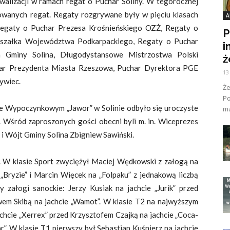
walizacji w ramach regat o Puchar Soliny. W tegorocznej
towanych regat. Regaty rozgrywane były w pięciu klasach
A
 Regaty o Puchar Prezesa Krośnieńskiego OZŻ, Regaty o
P
szałka Województwa Podkarpackiego, Regaty o Puchar
i
 Gminy Solina, Długodystansowe Mistrzostwa Polski
ż
ar Prezydenta Miasta Rzeszowa, Puchar Dyrektora PGE
13
ywiec.
Ż
Po
 Wypoczynkowym „Jawor” w Solinie odbyło się uroczyste
ma
 Wśród zaproszonych gości obecni byli m. in. Wiceprezes
 i Wójt Gminy Solina Zbigniew Sawiński.
. W klasie Sport zwyciężył Maciej Wędkowski z załogą na
 „Bryzie” i Marcin Więcek na „Folpaku” z jednakową liczbą
 załogi sanockie: Jerzy Kusiak na jachcie „Jurik” przed
wem Skibą na jachcie „Wamot”. W klasie T2 na najwyższym
chcie „Xerrex” przed Krzysztofem Czajką na jachcie „Coca-
r”. W klasie T1 pierwszy był Sebastian Kuśnierz na jachcie