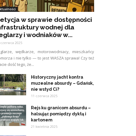
ktualności
etycja w sprawie dostępności
nfrastruktury wodnej dla
eglarzy i wodniaków w...
 czerwca 2025
eglarze, wędkarze, motorowodniacy, mieszkańcy
morza i nie tylko — to jest WASZA sprawa! Czy też
cie dość tego, że...
Historyczny jacht kontra
muzealne absurdy – Gdańsk,
nie wstyd Ci?
11 czerwca 2025
Rejs ku granicom absurdu –
halsując pomiędzy dyktą i
kartonem
21 kwietnia 2025