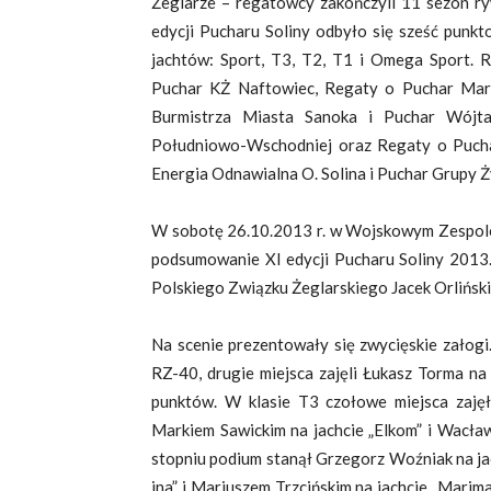
Żeglarze – regatowcy zakończyli 11 sezon ry
edycji Pucharu Soliny odbyło się sześć punk
jachtów: Sport, T3, T2, T1 i Omega Sport.
Puchar KŻ Naftowiec, Regaty o Puchar Mar
Burmistrza Miasta Sanoka i Puchar Wójta
Południowo-Wschodniej oraz Regaty o Puch
Energia Odnawialna O. Solina i Puchar Grupy Ż
W sobotę 26.10.2013 r. w Wojskowym Zespole
podsumowanie XI edycji Pucharu Soliny 2013.
Polskiego Związku Żeglarskiego Jacek Orliński
Na scenie prezentowały się zwycięskie załogi
RZ-40, drugie miejsca zajęli Łukasz Torma na
punktów. W klasie T3 czołowe miejsca zajęły
Markiem Sawickim na jachcie „Elkom” i Wacła
stopniu podium stanął Grzegorz Woźniak na ja
ina” i Mariuszem Trzcińskim na jachcie „Marima