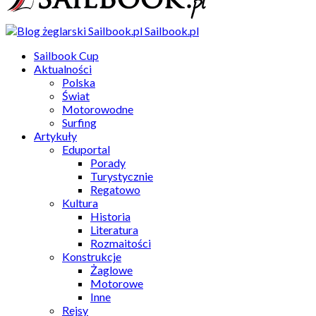
Sailbook.pl
Sailbook Cup
Aktualności
Polska
Świat
Motorowodne
Surfing
Artykuły
Eduportal
Porady
Turystycznie
Regatowo
Kultura
Historia
Literatura
Rozmaitości
Konstrukcje
Żaglowe
Motorowe
Inne
Rejsy