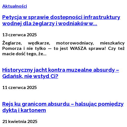
Aktualności
Petycja w sprawie dostępności infrastruktury
wodnej dla żeglarzy i wodniaków w...
13 czerwca 2025
Żeglarze, wędkarze, motorowodniacy, mieszkańcy
Pomorza i nie tylko — to jest WASZA sprawa! Czy też
macie dość tego, że...
Historyczny jacht kontra muzealne absurdy –
Gdańsk, nie wstyd Ci?
11 czerwca 2025
Rejs ku granicom absurdu – halsując pomiędzy
dyktą i kartonem
21 kwietnia 2025