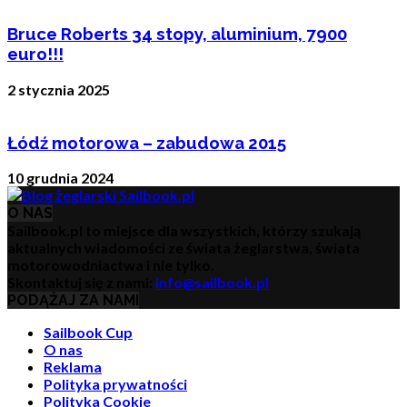
Bruce Roberts 34 stopy, aluminium, 7900
euro!!!
2 stycznia 2025
Łódź motorowa – zabudowa 2015
10 grudnia 2024
O NAS
Sailbook.pl to miejsce dla wszystkich, którzy szukają
aktualnych wiadomości ze świata żeglarstwa, świata
motorowodniactwa i nie tylko.
Skontaktuj się z nami:
info@sailbook.pl
PODĄŻAJ ZA NAMI
Sailbook Cup
O nas
Reklama
Polityka prywatności
Polityka Cookie