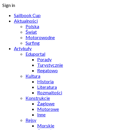
Sign in
Sailbook Cup
Aktualności
Polska
Świat
Motorowodne
Surfing
Artykuły
Eduportal
Porady
Turystycznie
Regatowo
Kultura
Historia
Literatura
Rozmaitości
Konstrukcje
Żaglowe
Motorowe
Inne
Rejsy
Morskie