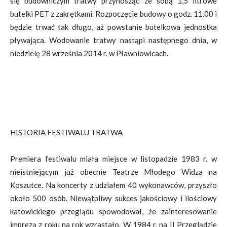
się budowniczym tratwy przynosząc ze sobą 1,5 litrowe
butelki PET z zakrętkami. Rozpoczęcie budowy o godz. 11.00 i
będzie trwać tak długo, aż powstanie butelkowa jednostka
pływająca. Wodowanie tratwy nastąpi następnego dnia, w
niedzielę 28 września 2014 r. w Pławniowicach.
HISTORIA FESTIWALU TRATWA
Premiera festiwalu miała miejsce w listopadzie 1983 r. w
nieistniejącym już obecnie Teatrze Młodego Widza na
Koszutce. Na koncerty z udziałem 40 wykonawców, przyszło
około 500 osób. Niewątpliwy sukces jakościowy i ilościowy
katowickiego przeglądu spowodował, że zainteresowanie
imprezą z roku na rok wzrastało. W 1984 r. na II Przeglądzie