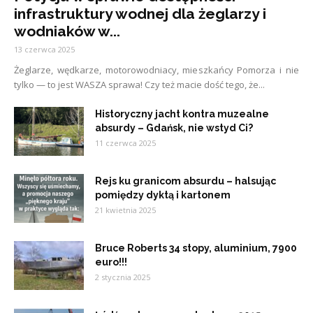
infrastruktury wodnej dla żeglarzy i
wodniaków w...
13 czerwca 2025
Żeglarze, wędkarze, motorowodniacy, mieszkańcy Pomorza i nie
tylko — to jest WASZA sprawa! Czy też macie dość tego, że...
Historyczny jacht kontra muzealne
absurdy – Gdańsk, nie wstyd Ci?
11 czerwca 2025
Rejs ku granicom absurdu – halsując
pomiędzy dyktą i kartonem
21 kwietnia 2025
Bruce Roberts 34 stopy, aluminium, 7900
euro!!!
2 stycznia 2025