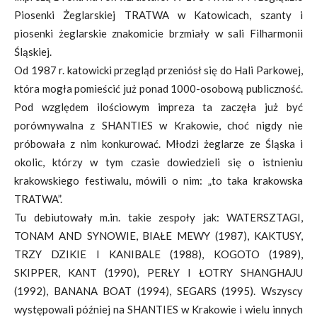
Piosenki Żeglarskiej TRATWA w Katowicach, szanty i
piosenki żeglarskie znakomicie brzmiały w sali Filharmonii
Śląskiej.
Od 1987 r. katowicki przegląd przeniósł się do Hali Parkowej,
która mogła pomieścić już ponad 1000-osobową publiczność.
Pod względem ilościowym impreza ta zaczęła już być
porównywalna z SHANTIES w Krakowie, choć nigdy nie
próbowała z nim konkurować. Młodzi żeglarze ze Śląska i
okolic, którzy w tym czasie dowiedzieli się o istnieniu
krakowskiego festiwalu, mówili o nim: „to taka krakowska
TRATWA”.
Tu debiutowały m.in. takie zespoły jak: WATERSZTAGI,
TONAM AND SYNOWIE, BIAŁE MEWY (1987), KAKTUSY,
TRZY DZIKIE I KANIBALE (1988), KOGOTO (1989),
SKIPPER, KANT (1990), PERŁY I ŁOTRY SHANGHAJU
(1992), BANANA BOAT (1994), SEGARS (1995). Wszyscy
występowali później na SHANTIES w Krakowie i wielu innych