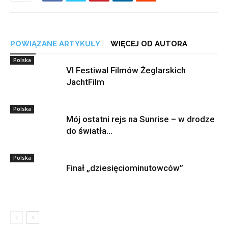
POWIĄZANE ARTYKUŁY
WIĘCEJ OD AUTORA
Polska
VI Festiwal Filmów Żeglarskich
JachtFilm
Polska
Mój ostatni rejs na Sunrise – w drodze
do światła…
Polska
Finał „dziesięciominutowców”