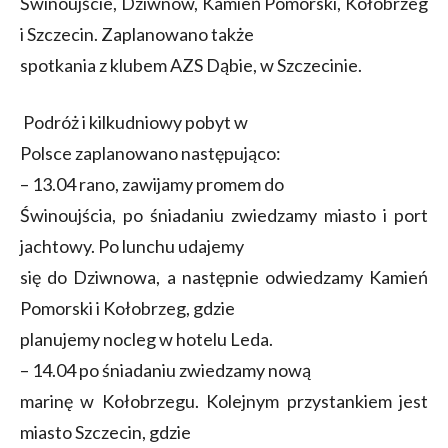
Świnoujście, Dziwnów, Kamień Pomorski, Kołobrzeg
i Szczecin. Zaplanowano także
spotkania z klubem AZS Dąbie, w Szczecinie.
Podróż i kilkudniowy pobyt w
Polsce zaplanowano następująco:
– 13.04 rano, zawijamy promem do
Świnoujścia, po śniadaniu zwiedzamy miasto i port
jachtowy. Po lunchu udajemy
się do Dziwnowa, a następnie odwiedzamy Kamień
Pomorski i Kołobrzeg, gdzie
planujemy nocleg w hotelu Leda.
– 14.04 po śniadaniu zwiedzamy nową
marinę w Kołobrzegu. Kolejnym przystankiem jest
miasto Szczecin, gdzie