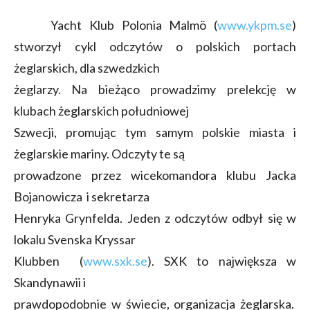
Yacht Klub Polonia Malmö (
www.ykpm.se
)
stworzył cykl odczytów o polskich portach
żeglarskich, dla szwedzkich
żeglarzy. Na bieżąco prowadzimy prelekcję w
klubach żeglarskich południowej
Szwecji, promując tym samym polskie miasta i
żeglarskie mariny. Odczyty te są
prowadzone przez wicekomandora klubu Jacka
Bojanowicza i sekretarza
Henryka Grynfelda. Jeden z odczytów odbył się w
lokalu Svenska Kryssar
Klubben (
www.sxk.se
). SXK to największa w
Skandynawii i
prawdopodobnie w świecie, organizacja żeglarska.