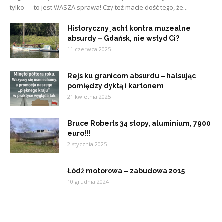
tylko — to jest WASZA sprawa! Czy też macie dość tego, że...
Historyczny jacht kontra muzealne
absurdy – Gdańsk, nie wstyd Ci?
11 czerwca 2025
Rejs ku granicom absurdu – halsując
pomiędzy dyktą i kartonem
21 kwietnia 2025
Bruce Roberts 34 stopy, aluminium, 7900
euro!!!
2 stycznia 2025
Łódź motorowa – zabudowa 2015
10 grudnia 2024