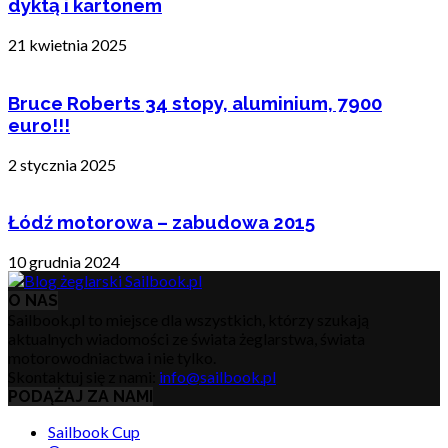
dyktą i kartonem
21 kwietnia 2025
Bruce Roberts 34 stopy, aluminium, 7900
euro!!!
2 stycznia 2025
Łódź motorowa – zabudowa 2015
10 grudnia 2024
O NAS
Sailbook.pl to miejsce dla wszystkich, którzy szukają
aktualnych wiadomości ze świata żeglarstwa, świata
motorowodniactwa i nie tylko.
Skontaktuj się z nami:
info@sailbook.pl
PODĄŻAJ ZA NAMI
Sailbook Cup