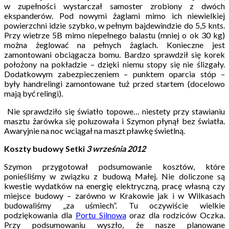
w zupełności wystarczał samoster zrobiony z dwóch
ekspanderów. Pod nowymi żaglami mimo ich niewielkiej
powierzchni idzie szybko, w pełnym bajdewindzie do 5,5 knts.
Przy wietrze 5B mimo niepełnego balastu (mniej o ok 30 kg)
można żeglować na pełnych żaglach. Konieczne jest
zamontowani obciągacza bomu. Bardzo sprawdził się korek
położony na pokładzie – dzięki niemu stopy się nie ślizgały.
Dodatkowym zabezpieczeniem – punktem oparcia stóp –
były handrelingi zamontowane tuż przed startem (docelowo
mają być relingi).
Nie sprawdziło się światło topowe… niestety przy stawianiu
masztu żarówka się poluzowała i Szymon płynął bez światła.
Awaryjnie na noc wciągał na maszt pławkę świetlną.
Koszty budowy Setki
3 września 2012
Szymon przygotował podsumowanie kosztów, które
ponieśliśmy w związku z budową Małej. Nie doliczone są
kwestie wydatków na energię elektryczną, pracę własną czy
miejsce budowy – zarówno w Krakowie jak i w Wilkasach
budowaliśmy „za uśmiech”. Tu oczywiście wielkie
podziękowania dla
Portu Silnowa
oraz dla rodziców Oczka.
Przy podsumowaniu wyszło, że nasze planowane