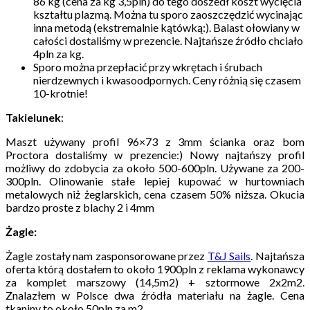
86 kg (cena za kg 3,5pln) do tego doszedł koszt wycięcia
kształtu plazmą. Można tu sporo zaoszczędzić wycinając
inna metodą (ekstremalnie kątówką:). Balast ołowiany w
całości dostaliśmy w prezencie. Najtańsze źródło chciało
4pln za kg.
Sporo można przepłacić przy wkrętach i śrubach
nierdzewnych i kwasoodpornych. Ceny różnią się czasem
10-krotnie!
Takielunek
:
Maszt używany profil 96×73 z 3mm ścianka oraz bom
Proctora dostaliśmy w prezencie:) Nowy najtańszy profil
możliwy do zdobycia za około 500-600pln. Używane za 200-
300pln. Olinowanie stałe lepiej kupować w hurtowniach
metalowych niż żeglarskich, cena czasem 50% niższa. Okucia
bardzo proste z blachy 2 i 4mm
Żagle:
Żagle zostały nam zasponsorowane przez
T&J Sails
. Najtańsza
oferta którą dostałem to około 1900pln z reklama wykonawcy
za komplet marszowy (14,5m2) + sztormowe 2x2m2.
Znalazłem w Polsce dwa źródła materiału na żagle. Cena
tkaniny to około 50pln za m2.