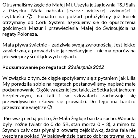
Otrzymaliśmy żagle do Małej Mi. Uszyła je żaglownia T&J Sails
z Giżycka. Mała nabrała jeszcze większej zwinności i
szybkości 🙂 Ponadto na pokład położyliśmy już korek
otrzymany od Cork System. Szykujemy sie do opuszczenia
gościnnych Mazur i przewiezienia Małej do Świnoujścia na
regaty Poloneza.
Mała pływa świetnie – zadziwia swoją zwrotnością. Jest lekko
zawietrzna, a prowadzi się ją rewelacyjnie – nie ma oporów na
płetwie przy śródlądowych rejsach.
Podsumowanie po regatach
22 sierpnia 2012
W związku z tym, że ciągle spotykamy się z pytaniem jak Lilla
My poradziła sobie na regatach postanowiliśmy napisać małe
podsumowanie. Ogóle wrażenie jest takie, że Setka jest jachtem
bezpiecznym, na fali i w szkwałach zachowuje się
przewidywalnie i łatwo się prowadzi. Do tego ma bardzo
przestronne wnętrze 😉
Pierwszą cechą jest to, że Mała żegluje bardzo sucho. Warunki
były różne (wiatr do 0 do 5B, stan morza 0 – 3), a mimo to
Szymon cały czas płynął z otwartą zejściówką, żadna fala nie
weszła na pokład. W bajdewindzie bardzo dobrze trzyma kurs,