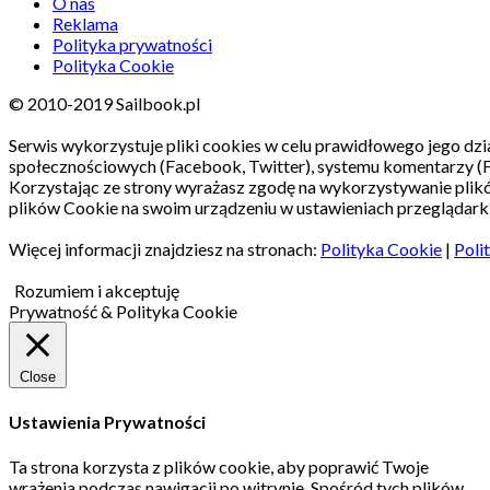
O nas
Reklama
Polityka prywatności
Polityka Cookie
© 2010-2019 Sailbook.pl
Serwis wykorzystuje pliki cookies w celu prawidłowego jego dzia
społecznościowych (Facebook, Twitter), systemu komentarzy (
Korzystając ze strony wyrażasz zgodę na wykorzystywanie pli
plików Cookie na swoim urządzeniu w ustawieniach przeglądarki
Więcej informacji znajdziesz na stronach:
Polityka Cookie
|
Poli
Rozumiem i akceptuję
Prywatność & Polityka Cookie
Close
Ustawienia Prywatności
Ta strona korzysta z plików cookie, aby poprawić Twoje
wrażenia podczas nawigacji po witrynie.
Spośród tych plików