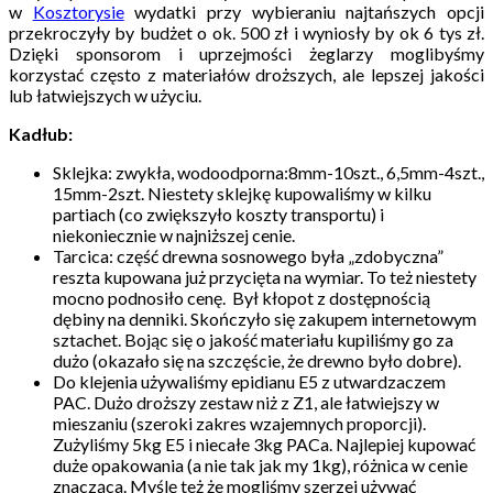
w
Kosztorysie
wydatki przy wybieraniu najtańszych opcji
przekroczyły by budżet o ok. 500 zł i wyniosły by ok 6 tys zł.
Dzięki sponsorom i uprzejmości żeglarzy moglibyśmy
korzystać często z materiałów droższych, ale lepszej jakości
lub łatwiejszych w użyciu.
Kadłub:
Sklejka: zwykła, wodoodporna:8mm-10szt., 6,5mm-4szt.,
15mm-2szt. Niestety sklejkę kupowaliśmy w kilku
partiach (co zwiększyło koszty transportu) i
niekoniecznie w najniższej cenie.
Tarcica: część drewna sosnowego była „zdobyczna”
reszta kupowana już przycięta na wymiar. To też niestety
mocno podnosiło cenę. Był kłopot z dostępnością
dębiny na denniki. Skończyło się zakupem internetowym
sztachet. Bojąc się o jakość materiału kupiliśmy go za
dużo (okazało się na szczęście, że drewno było dobre).
Do klejenia używaliśmy epidianu E5 z utwardzaczem
PAC. Dużo droższy zestaw niż z Z1, ale łatwiejszy w
mieszaniu (szeroki zakres wzajemnych proporcji).
Zużyliśmy 5kg E5 i niecałe 3kg PACa. Najlepiej kupować
duże opakowania (a nie tak jak my 1kg), różnica w cenie
znacząca. Myślę też że mogliśmy szerzej używać