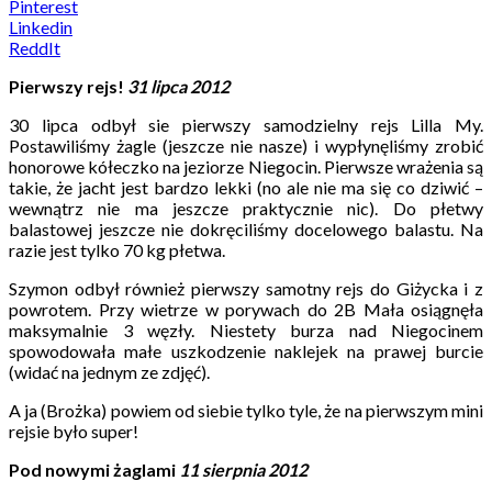
Pinterest
Linkedin
ReddIt
Pierwszy rejs!
31 lipca 2012
30 lipca odbył sie pierwszy samodzielny rejs Lilla My.
Postawiliśmy żagle (jeszcze nie nasze) i wypłynęliśmy zrobić
honorowe kółeczko na jeziorze Niegocin. Pierwsze wrażenia są
takie, że jacht jest bardzo lekki (no ale nie ma się co dziwić –
wewnątrz nie ma jeszcze praktycznie nic). Do płetwy
balastowej jeszcze nie dokręciliśmy docelowego balastu. Na
razie jest tylko 70 kg płetwa.
Szymon odbył również pierwszy samotny rejs do Giżycka i z
powrotem. Przy wietrze w porywach do 2B Mała osiągnęła
maksymalnie 3 węzły. Niestety burza nad Niegocinem
spowodowała małe uszkodzenie naklejek na prawej burcie
(widać na jednym ze zdjęć).
A ja (Brożka) powiem od siebie tylko tyle, że na pierwszym mini
rejsie było super!
Pod nowymi żaglami
11 sierpnia 2012