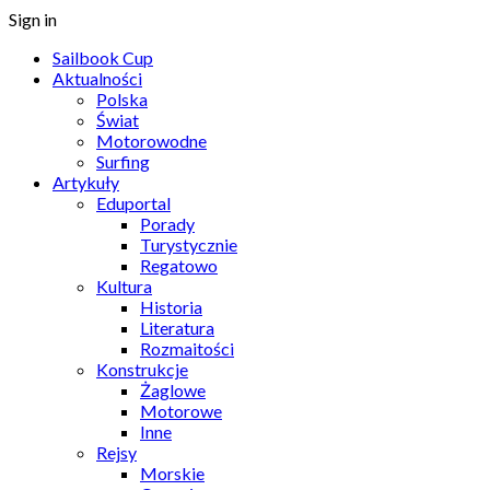
Sign in
Sailbook Cup
Aktualności
Polska
Świat
Motorowodne
Surfing
Artykuły
Eduportal
Porady
Turystycznie
Regatowo
Kultura
Historia
Literatura
Rozmaitości
Konstrukcje
Żaglowe
Motorowe
Inne
Rejsy
Morskie