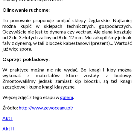
Olinowanie ruchome:
Tu ponownie proponuje omijać sklepy żeglarskie. Najtaniej
można kupić w sklepach technicznych, gospodarczych.
Oczywiście nie jest to dynema czy vectran. Ale elana kosztuje
od 2 do 3 złotych za liny od 8 do 12 mm. Mu zakupiliśmy jednak
fały z dynemą, w tali bloczek kabestanowi (prezent)… Wartość
już więc spora.
Osprzęt pokładowy:
W praktyce można nic nie wydać. Bo knagi i kipy można
wykonać z materiałów które zostały z budowy.
Zmontowaliśmy jednak zamiast kip bloczki, są też knagi
szczękowe i kupne knagi klasyczne.
Więcej zdjęć z tego etapu w
galerii
.
Źródło:
http://www.zewoceanu.pl/
Akt I
Akt II