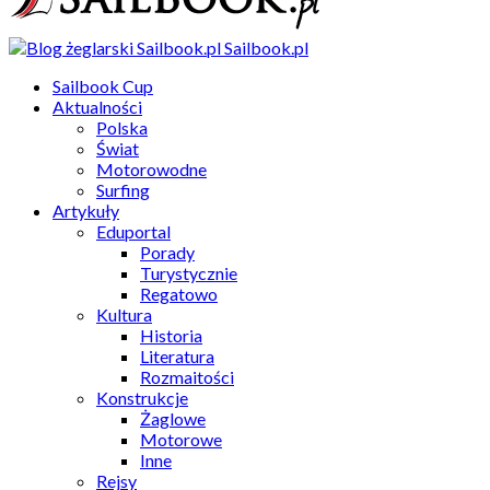
Sailbook.pl
Sailbook Cup
Aktualności
Polska
Świat
Motorowodne
Surfing
Artykuły
Eduportal
Porady
Turystycznie
Regatowo
Kultura
Historia
Literatura
Rozmaitości
Konstrukcje
Żaglowe
Motorowe
Inne
Rejsy