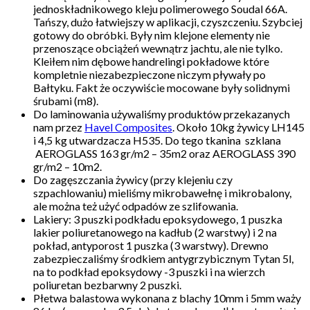
jednoskładnikowego kleju polimerowego Soudal 66A.
Tańszy, dużo łatwiejszy w aplikacji, czyszczeniu. Szybciej
gotowy do obróbki. Były nim klejone elementy nie
przenoszące obciążeń wewnątrz jachtu, ale nie tylko.
Kleiłem nim dębowe handrelingi pokładowe które
kompletnie niezabezpieczone niczym pływały po
Bałtyku. Fakt że oczywiście mocowane były solidnymi
śrubami (m8).
Do laminowania używaliśmy produktów przekazanych
nam przez
Havel Composites
. Około 10kg żywicy LH145
i 4,5 kg utwardzacza H535. Do tego tkanina szklana
AEROGLASS 163 gr/m2 – 35m2 oraz AEROGLASS 390
gr/m2 – 10m2.
Do zagęszczania żywicy (przy klejeniu czy
szpachlowaniu) mieliśmy mikrobawełnę i mikrobalony,
ale można też użyć odpadów ze szlifowania.
Lakiery: 3 puszki podkładu epoksydowego, 1 puszka
lakier poliuretanowego na kadłub (2 warstwy) i 2 na
pokład, antyporost 1 puszka (3 warstwy). Drewno
zabezpieczaliśmy środkiem antygrzybicznym Tytan 5l,
na to podkład epoksydowy -3 puszki i na wierzch
poliuretan bezbarwny 2 puszki.
Płetwa balastowa wykonana z blachy 10mm i 5mm waży