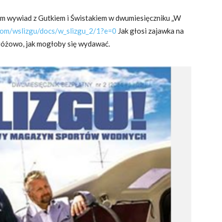
cam wywiad z Gutkiem i Świstakiem w dwumiesięczniku „W
.com/wslizgu/docs/w_slizgu_2/1?e=0
Jak głosi zajawka na
k różowo, jak mogłoby się wydawać.