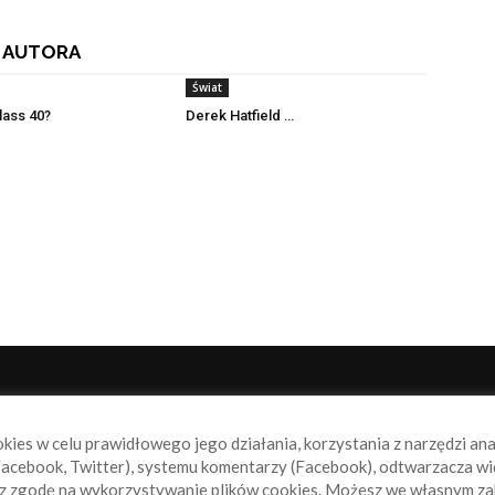
 AUTORA
Świat
lass 40?
Derek Hatfield …
NAS
P
okies w celu prawidłowego jego działania, korzystania z narzędzi an
book.pl to miejsce dla wszystkich, którzy szukają aktualnych
acebook, Twitter), systemu komentarzy (Facebook), odtwarzacza wi
omości ze świata żeglarstwa, świata motorowodniactwa i
sz zgodę na wykorzystywanie plików cookies. Możesz we własnym za