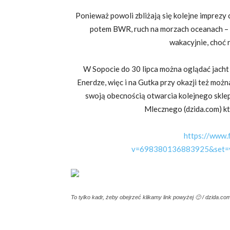
Ponieważ powoli zbliżają się kolejne imprez
potem BWR, ruch na morzach oceanach – a 
wakacyjnie, choć 
W Sopocie do 30 lipca można oglądać jacht
Enerdze, więc i na Gutka przy okazji też możn
swoją obecnością otwarcia kolejnego sklepu
Mlecznego (dzida.com) kt
https://www.
v=698380136883925&set=
To tylko kadr, żeby obejrzeć klikamy link powyżej 🙂 / dzida.co