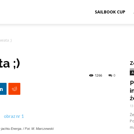
ook.pl
SAILBOOK CUP
wiata ;)
a ;)
Z
A
1266
0
P
i
ż
13
Ż
Po
ma
jachtu Energa. / Fot. M. Marczewski