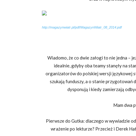
http://magazynwiatr.pl/pdf/MagazynWiatr_08_2014.pdf
Wiadomo, że co dwie załogi to nie jedna – j
idealnie, gdyby oba teamy stanęły na sta
organizatorów do polskiej wersji językowej st
szukają funduszy, a o stanie przygotowań d
dysponują i kiedy zamierzają odb
Mam dwa py
Pierwsze do Gutka: dlaczego w wywiadzie od
wrażenie po lekturze? Przecież i Derek Hat