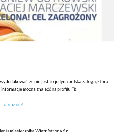
dedukować, że nie jest to jedyna polska załoga, która
informacje można znaleźć na profilu Fb:
niu miesięcznika Wiatr (strona 6):