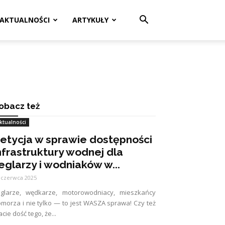
AKTUALNOŚCI
ARTYKUŁY
obacz też
ktualności
etycja w sprawie dostępności
nfrastruktury wodnej dla
eglarzy i wodniaków w...
 czerwca 2025
eglarze, wędkarze, motorowodniacy, mieszkańcy
morza i nie tylko — to jest WASZA sprawa! Czy też
cie dość tego, że...