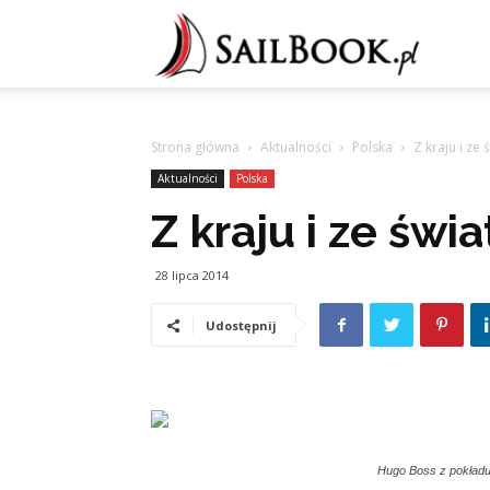
Sailb
Strona główna
Aktualności
Polska
Z kraju i ze ś
Aktualności
Polska
Z kraju i ze świat
28 lipca 2014
Udostępnij
Hugo Boss z pokładu 