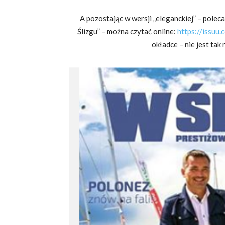
A pozostając w wersji „eleganckiej” – pole
Ślizgu” – można czytać online:
https://issuu
okładce – nie jest ta