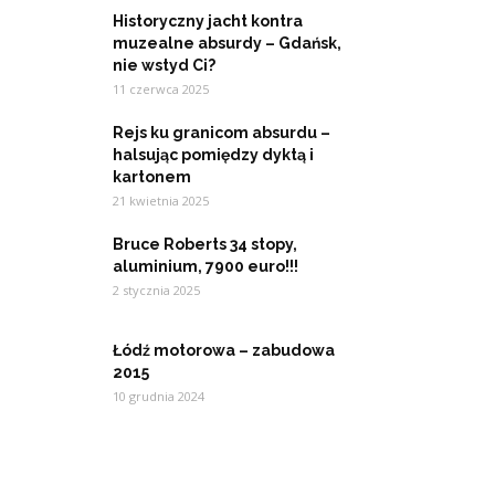
Historyczny jacht kontra
muzealne absurdy – Gdańsk,
nie wstyd Ci?
11 czerwca 2025
Rejs ku granicom absurdu –
halsując pomiędzy dyktą i
kartonem
21 kwietnia 2025
Bruce Roberts 34 stopy,
aluminium, 7900 euro!!!
2 stycznia 2025
Łódź motorowa – zabudowa
2015
10 grudnia 2024