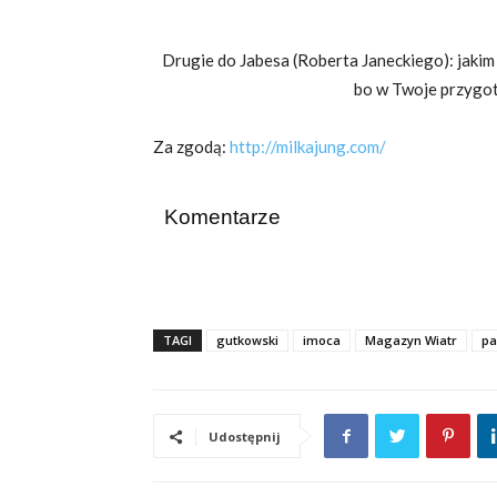
Drugie do Jabesa (Roberta Janeckiego): jakim 
bo w Twoje przygot
Za zgodą:
http://milkajung.com/
Komentarze
TAGI
gutkowski
imoca
Magazyn Wiatr
pa
Udostępnij