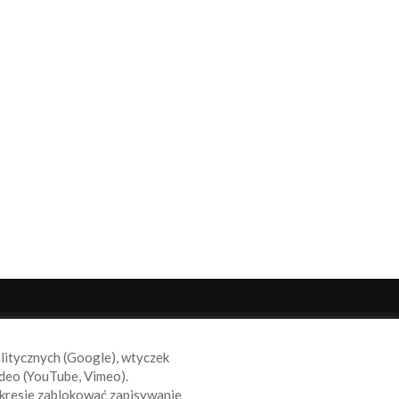
ODĄŻAJ ZA NAMI
alitycznych (Google), wtyczek
deo (YouTube, Vimeo).
kresie zablokować zapisywanie