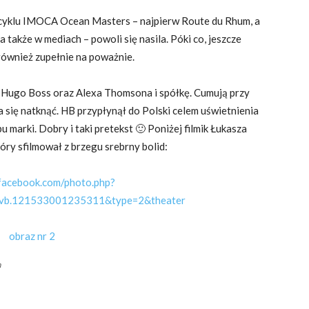
y cyklu IMOCA Ocean Masters – najpierw Route du Rhum, a
także w mediach – powoli się nasila. Póki co, jeszcze
również zupełnie na poważnie.
 Hugo Boss oraz Alexa Thomsona i spółkę. Cumują przy
a się natknąć. HB przypłynął do Polski celem uświetnienia
 marki. Dobry i taki pretekst 🙂 Poniżej filmik Łukasza
óry sfilmował z brzegu srebrny bolid:
facebook.com/photo.php?
vb.121533001235311&type=2&theater
m