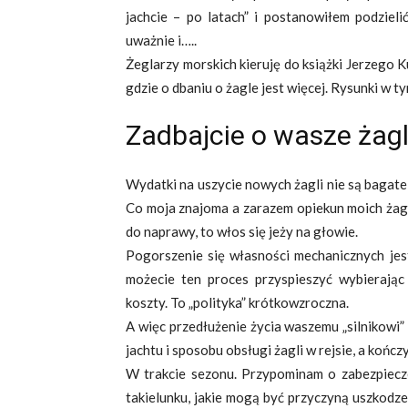
jachcie – po latach” i postanowiłem podzieli
uważnie i…..
Żeglarzy morskich kieruję do książki Jerzego K
gdzie o dbaniu o żagle jest więcej. Rysunki w ty
Zadbajcie o wasze żagl
Wydatki na uszycie nowych żagli nie są bagatel
Co moja znajoma a zarazem opiekun moich żagli 
do naprawy, to włos się jeży na głowie.
Pogorszenie się własności mechanicznych jest
możecie ten proces przyspieszyć wybierając 
koszty. To „polityka” krótkowzroczna.
A więc przedłużenie życia waszemu „silnikowi”
jachtu i sposobu obsługi żagli w rejsie, a końc
W trakcie sezonu. Przypominam o zabezpiecz
takielunku, jakie mogą być przyczyną uszkodze