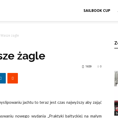
ook.pl
SAILBOOK CUP
 Wasze żagle
Z
sze żagle
1659
0
 wyslipowaniu jachtu to teraz jest czas najwyższy aby zająć
E
wywaniu nowego wydania „Praktyki bałtyckiej na małym