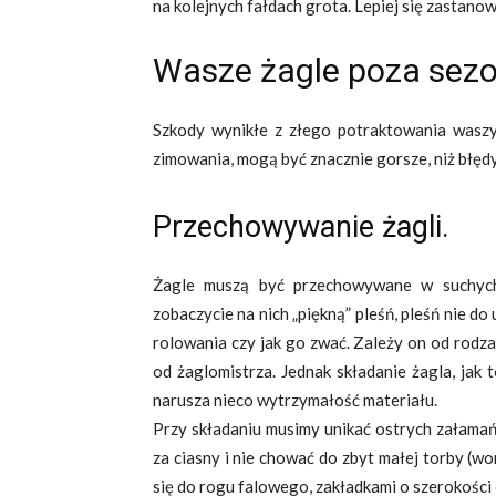
na kolejnych fałdach grota. Lepiej się zastano
Wasze żagle poza sez
Szkody wynikłe z złego potraktowania waszy
zimowania, mogą być znacznie gorsze, niż błędy
Przechowywanie żagli.
Żagle muszą być przechowywane w suchych 
zobaczycie na nich „piękną” pleśń, pleśń nie d
rolowania czy jak go zwać. Zależy on od rodza
od żaglomistrza. Jednak składanie żagla, jak
narusza nieco wytrzymałość materiału.
Przy składaniu musimy unikać ostrych załamań
za ciasny i nie chować do zbyt małej torby (wo
się do rogu falowego, zakładkami o szerokości 