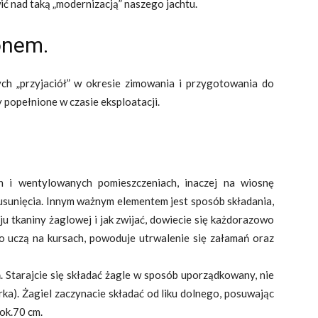
wić nad taką „modernizacją” naszego jachtu.
onem.
ch „przyjaciół” w okresie zimowania i przygotowania do
 popełnione w czasie eksploatacji.
i wentylowanych pomieszczeniach, inaczej na wiosnę
o usunięcia. Innym ważnym elementem jest sposób składania,
ju tkaniny żaglowej i jak zwijać, dowiecie się każdorazowo
 to uczą na kursach, powoduje utrwalenie się załamań oraz
. Starajcie się składać żagle w sposób uporządkowany, nie
rka). Żagiel zaczynacie składać od liku dolnego, posuwając
ok.70 cm.