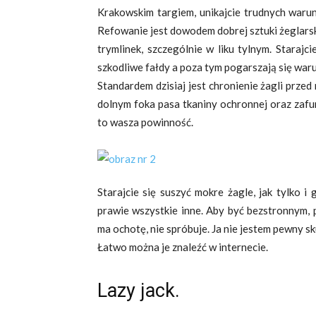
Krakowskim targiem, unikajcie trudnych warunk
Refowanie jest dowodem dobrej sztuki żeglarski
trymlinek, szczególnie w liku tylnym. Starajc
szkodliwe fałdy a poza tym pogarszają się waru
Standardem dzisiaj jest chronienie żagli prze
dolnym foka pasa tkaniny ochronnej oraz zaf
to wasza powinność.
Starajcie się suszyć mokre żagle, jak tylko i 
prawie wszystkie inne. Aby być bezstronnym, 
ma ochotę, nie spróbuje. Ja nie jestem pewny s
Łatwo można je znaleźć w internecie.
Lazy jack.