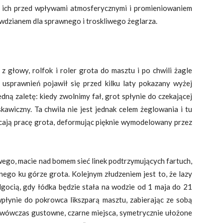
u ich przed wpływami atmosferycznymi i promieniowaniem
awdzianem dla sprawnego i troskliwego żeglarza.
z głowy, rolfok i roler grota do masztu i po chwili żagle
 usprawnień pojawił się przed kilku laty pokazany wyżej
dną zaletę: kiedy zwolnimy fał, grot spłynie do czekającej
skawiczny. Ta chwila nie jest jednak celem żeglowania i tu
łócają pracę grota, deformując pięknie wymodelowany przez
wego, macie nad bomem sieć linek podtrzymujących fartuch,
nego ku górze grota. Kolejnym złudzeniem jest to, że lazy
lgocią, gdy łódka będzie stała na wodzie od 1 maja do 21
wpłynie do pokrowca likszparą masztu, zabierając ze sobą
 wówczas gustowne, czarne miejsca, symetrycznie ułożone