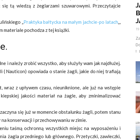
J
ć się tą wiedzą z żeglarzami szuwarowymi. Przeczytajcie
B
J
ulińskiego „
Praktyka bałtycka na małym jachcie-po latach
„,
19
m materiale pochodza z tej książki.
Za
e.
D
! 
ne i należy zrobić wszystko, aby służyły wam jak najdłużej.
( Nauticon) opowiada o stanie żagli, jakie do niej trafiają
, wraz z upływem czasu, nieuniknione, ale już na wstępie
kiepskiej jakości materiał na żagle, aby zminimalizować
 zaczyna się już w momencie obstalunku żagli, potem stanu
zy na konserwacji i przechowywaniu w zimie.
eniu taśmą ochronną wszystkich miejsc na wyposażeniu i
nia żagla przedniego lub głównego. Przetyczki, zawleczki,