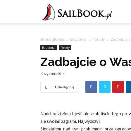
Sailb
Strona główna
Eduportal
Porady
Zadbajcie o
Eduportal
Porady
Zadbajcie o Wa
9 stycznia 2014
Udostępnij
Nadchodzi zima i jeśli nie zrobiliście tego po
się swoimi żaglami. Najwyższy!
Siedziałem nad tym problemem przy opraco