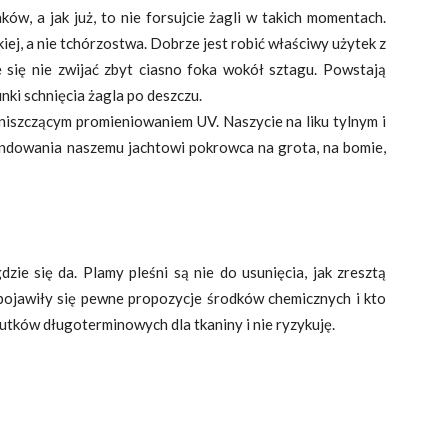
ów, a jak już, to nie forsujcie żagli w takich momentach.
ej, a nie tchórzostwa. Dobrze jest robić właściwy użytek z
ie się nie zwijać zbyt ciasno foka wokół sztagu. Powstają
nki schnięcia żagla po deszczu.
d niszczącym promieniowaniem UV. Naszycie na liku tylnym i
undowania naszemu jachtowi pokrowca na grota, na bomie,
gdzie się da. Plamy pleśni są nie do usunięcia, jak zresztą
pojawiły się pewne propozycje środków chemicznych i kto
kutków długoterminowych dla tkaniny i nie ryzykuję.