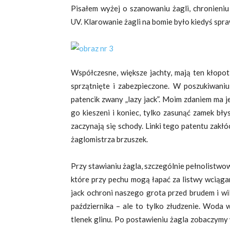
Pisałem wyżej o szanowaniu żagli, chronieni
UV. Klarowanie żagli na bomie było kiedyś spr
Współczesne, większe jachty, mają ten kłopot 
sprzątnięte i zabezpieczone. W poszukiwaniu
patencik zwany „lazy jack”. Moim zdaniem ma je
go kieszeni i koniec, tylko zasunąć zamek bły
zaczynają się schody. Linki tego patentu zak
żaglomistrza brzuszek.
Przy stawianiu żagla, szczególnie pełnolistwo
które przy pechu mogą łapać za listwy wciąga
jack ochroni naszego grota przed brudem i wi
października – ale to tylko złudzenie. Woda 
tlenek glinu. Po postawieniu żagla zobaczymy