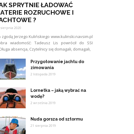
AK SPRYTNIE ŁADOWAĆ
ATERIE ROZRUCHOWE I
ACHTOWE ?
 sierpnia 2020
 zgodą Jerzego Kulińskiego www.kulinski.navsim.pl
obra wiadomość: Tadeusz Lis powrócił do SSI
Długa absencja, Czytelnicy się domagali, domagali,
Przygotowanie jachtu do
zimowania
2 listopada 2019
Lornetka – jaką wybrać na
wodę?
2 września 2019
Nuda gorsza od sztormu
21 sierpnia 2019