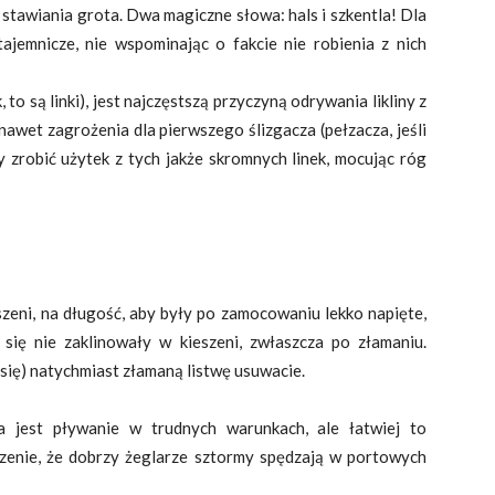
tawiania grota. Dwa magiczne słowa: hals i szkentla! Dla
ajemnicze, nie wspominając o fakcie nie robienia z nich
 to są linki), jest najczęstszą przyczyną odrywania likliny z
nawet zagrożenia dla pierwszego ślizgacza (pełzacza, jeśli
y zrobić użytek z tych jakże skromnych linek, mocując róg
eni, na długość, aby były po zamocowaniu lekko napięte,
się nie zaklinowały w kieszeni, zwłaszcza po złamaniu.
się) natychmiast złamaną listwę usuwacie.
 jest pływanie w trudnych warunkach, ale łatwiej to
dzenie, że dobrzy żeglarze sztormy spędzają w portowych