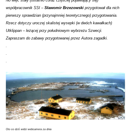
No więc stały (ostatnio coraz częściej pojawiający się)
współpracownik SSI –
Sławomir Brzezowski
przygotował dla nich
pierwszy sprawdzian (przynajmniej teoretycznego) przygotowania.
Rzecz dotyczy uroczej skalistej wysepki (w dwóch kawałkach)
Utklippan – leżącej przy południowym wybrzeżu Szwecji.
Zapraszam do zabawy przygotowanej przez Autora zagadki.
.
.
.
Oto co dziś widzi webcamera za dnia