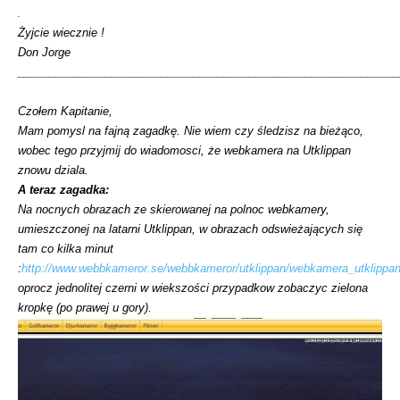
.
Żyjcie wiecznie !
Don Jorge
_____________________________________________________________
Czołem Kapitanie,
Mam pomysl na fajną zagadkę. Nie wiem czy śledzisz na bieżąco,
wobec tego przyjmij do wiadomosci, że webkamera na Utklippan
znowu dziala.
A teraz zagadka:
Na nocnych obrazach ze skierowanej na polnoc webkamery,
umieszczonej na latarni Utklippan, w obrazach odswieżających się
tam co kilka minut
:
http://www.webbkameror.se/webbkameror/utklippan/webkamera_utklippa
oprocz jednolitej czerni w wiekszości przypadkow zobaczyc zielona
kropkę (po prawej u gory).