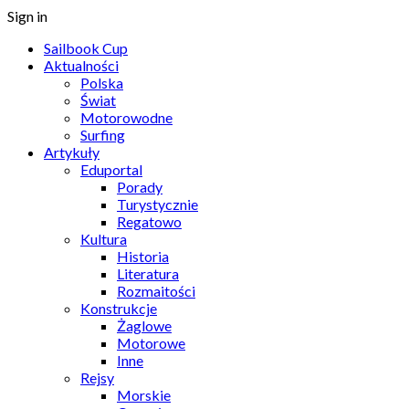
Sign in
Sailbook Cup
Aktualności
Polska
Świat
Motorowodne
Surfing
Artykuły
Eduportal
Porady
Turystycznie
Regatowo
Kultura
Historia
Literatura
Rozmaitości
Konstrukcje
Żaglowe
Motorowe
Inne
Rejsy
Morskie