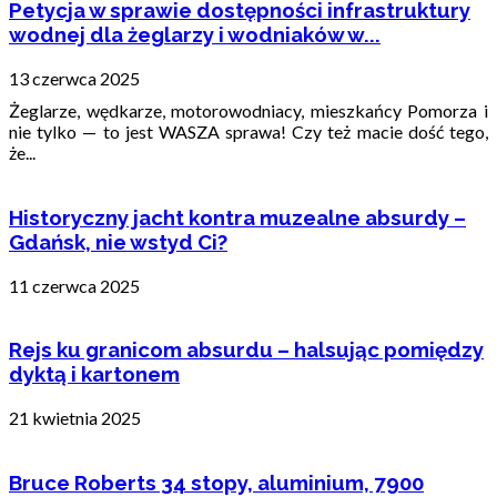
Petycja w sprawie dostępności infrastruktury
wodnej dla żeglarzy i wodniaków w...
13 czerwca 2025
Żeglarze, wędkarze, motorowodniacy, mieszkańcy Pomorza i
nie tylko — to jest WASZA sprawa! Czy też macie dość tego,
że...
Historyczny jacht kontra muzealne absurdy –
Gdańsk, nie wstyd Ci?
11 czerwca 2025
Rejs ku granicom absurdu – halsując pomiędzy
dyktą i kartonem
21 kwietnia 2025
Bruce Roberts 34 stopy, aluminium, 7900