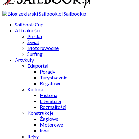
Sailbook.pl
Sailbook Cup
Aktualności
Polska
Świat
Motorowodne
Surfing
Artykuły
Eduportal
Porady
Turystycznie
Regatowo
Kultura
Historia
Literatura
Rozmaitości
Konstrukcje
Żaglowe
Motorowe
Inne
Rejsy