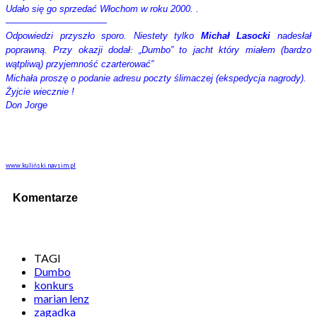
Udało się go sprzedać Włochom w roku 2000. .
———————————
Odpowiedzi przyszło sporo. Niestety tylko
Michał Lasocki
nadesłał
poprawną. Przy okazji dodał
:
„Dumbo” to jacht który miałem (bardzo
wątpliwą) przyjemność czarterować”
Michała proszę o podanie adresu poczty ślimaczej (ekspedycja nagrody).
Żyjcie wiecznie !
Don Jorge
www.kuliński.navsim.pl
Komentarze
TAGI
Dumbo
konkurs
marian lenz
zagadka