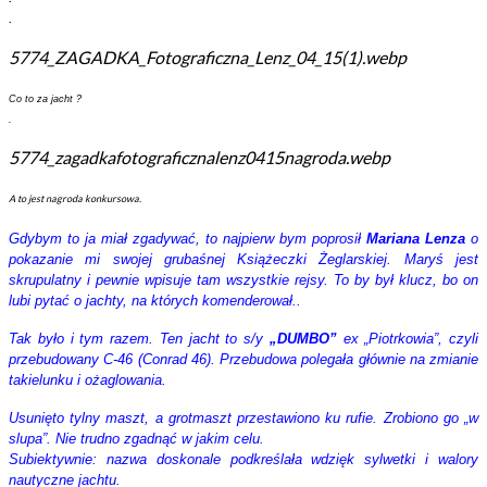
.
5774_ZAGADKA_Fotograficzna_Lenz_04_15(1).webp
Co to za jacht ?
.
5774_zagadkafotograficznalenz0415nagroda.webp
A to jest nagroda konkursowa.
Gdybym to ja miał zgadywać, to najpierw bym poprosił
Mariana Lenza
o
pokazanie mi swojej grubaśnej Książeczki Żeglarskiej. Maryś jest
skrupulatny i pewnie wpisuje tam wszystkie rejsy. To by był klucz, bo on
lubi pytać o jachty, na których komenderował..
Tak było i tym razem. Ten jacht to s/y
„DUMBO”
ex „Piotrkowia”, czyli
przebudowany C-46 (Conrad 46). Przebudowa polegała głównie na zmianie
takielunku i ożaglowania.
Usunięto tylny maszt, a grotmaszt przestawiono ku rufie. Zrobiono go „w
slupa”. Nie trudno zgadnąć w jakim celu.
Subiektywnie: nazwa doskonale podkreślała wdzięk sylwetki i walory
nautyczne jachtu.