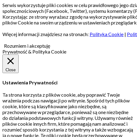
Serwis wykorzystuje pliki cookies w celu prawidłowego jego dzia
społecznościowych (Facebook, Twitter), systemu komentarzy (
Korzystając ze strony wyrażasz zgodę na wykorzystywanie pli
plików Cookie na swoim urządzeniu w ustawieniach przeglądarki
Więcej informacji znajdziesz na stronach:
Polityka Cookie
|
Poli
Rozumiem i akceptuję
Prywatność & Polityka Cookie
Close
Ustawienia Prywatności
Ta strona korzysta z plików cookie, aby poprawić Twoje
wrażenia podczas nawigacji po witrynie.
Spośród tych plików
cookie, które są klasyfikowane jako niezbędne, są
przechowywane w przeglądarce, ponieważ są one niezbędne
do działania podstawowych funkcji witryny.
Używamy również
plików cookie innych firm, które pomagają nam analizować i
rozumieć sposób korzystania z tej witryny a także wzbogacają
ją o nowe funkcje.
Te pliki cookie będą przechowywane w