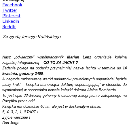
Facebook
Twitter
Pinterest
Linkedin
ReddIt
Za zgodą Jerzego Kulińskiego
Nasz „odwieczny” współpracownik
Marian Lenz
organizuje kolejną
zagadkę fotograficzną –
CO TO ZA JACHT ?
.
Zadanie polega na podaniu przynajmniej nazwy jachtu w terminie do
14
kwietnia, godziny 2400
.
A nagrodą rozlosowaną wśród nadawców prawidłowych odpowiedzi będzie
„biały kruk” – książka stanowiąca „lekturę wspomagającą” w stosunku do
wymienionej w poprzednim newsie książki doktora Alaina Bombarda.
To jest opis 38-dniowej gehenny 6 osobowej załogi jachtu zatopionego na
Pacyfiku przez orki.
Książka ma dokładnie 40 lat, ale jest w doskonałym stanie.
5, 4, 3, 2, 1, START !
Zyjcie wiecznie !
Don Jorge
.