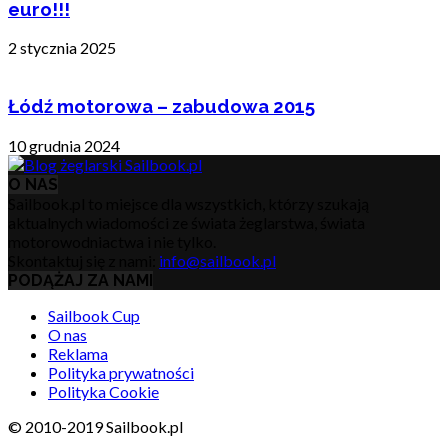
euro!!!
2 stycznia 2025
Łódź motorowa – zabudowa 2015
10 grudnia 2024
O NAS
Sailbook.pl to miejsce dla wszystkich, którzy szukają
aktualnych wiadomości ze świata żeglarstwa, świata
motorowodniactwa i nie tylko.
Skontaktuj się z nami:
info@sailbook.pl
PODĄŻAJ ZA NAMI
Sailbook Cup
O nas
Reklama
Polityka prywatności
Polityka Cookie
© 2010-2019 Sailbook.pl