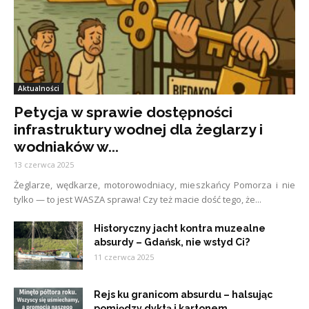
Aktualności
Petycja w sprawie dostępności
infrastruktury wodnej dla żeglarzy i
wodniaków w...
13 czerwca 2025
Żeglarze, wędkarze, motorowodniacy, mieszkańcy Pomorza i nie
tylko — to jest WASZA sprawa! Czy też macie dość tego, że...
Historyczny jacht kontra muzealne
absurdy – Gdańsk, nie wstyd Ci?
11 czerwca 2025
Rejs ku granicom absurdu – halsując
pomiędzy dyktą i kartonem