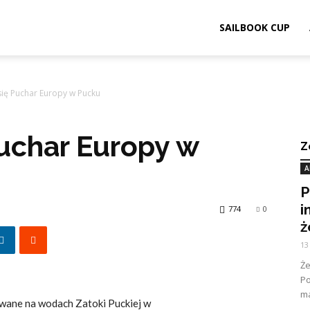
SAILBOOK CUP
się Puchar Europy w Pucku
uchar Europy w
Z
A
P
i
774
0
ż
13
Ż
Po
ma
wane na wodach Zatoki Puckiej w