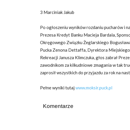
3 Marciniak Jakub
Po ogłoszeniu wyników rozdaniu pucharów i n
Prezesa Kredyt Banku Macieja Bardala, Spons
Okręgowego Związku Żeglarskiego Bogusława
Pucka Zenona Dettaffa, Dyrektora Miejskiego 
Rekreacji Janusza Klimczuka, głos zabrał Prez
zawodnikom za kilkudniowe zmagania w tak tr
zaprosił wszystkich do przyjazdu za rok na nas
Pełne wyniki tutaj
www.moksir.puck.pl
Komentarze