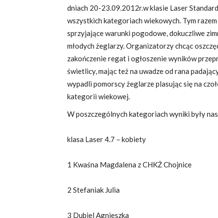
dniach 20-23.09.2012r.w klasie Laser Standard,
wszystkich kategoriach wiekowych. Tym razem ż
sprzyjające warunki pogodowe, dokuczliwe zimn
młodych żeglarzy. Organizatorzy chcąc oszczę
zakończenie regat i ogłoszenie wyników przep
świetlicy, mając też na uwadze od rana padając
wypadli pomorscy żeglarze plasując się na czo
kategorii wiekowej.
W poszczególnych kategoriach wyniki były nas
klasa Laser 4.7 – kobiety
1 Kwaśna Magdalena z CHKŻ Chojnice
2 Stefaniak Julia
3 Dubiel Agnieszka