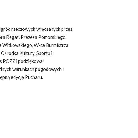
agród rzeczowych wręczanych przez
ora Regat, Prezesa Pomorskiego
 Witkowskiego, W-ce Burmistrza
Ośrodka Kultury, Sportu i
es POZŻ i podziękował
udnych warunkach pogodowych i
tępną edycję Pucharu.