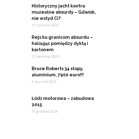
Historyczny jacht kontra
muzealne absurdy – Gdańsk,
nie wstyd Ci?
11 czerwca 2025
Rejs ku granicom absurdu –
halsując pomiędzy dyktą i
kartonem
21 kwietnia 2025
Bruce Roberts 34 stopy,
aluminium, 7900 euro!!!
2 stycznia 2025
Łódź motorowa – zabudowa
2015
10 grudnia 2024