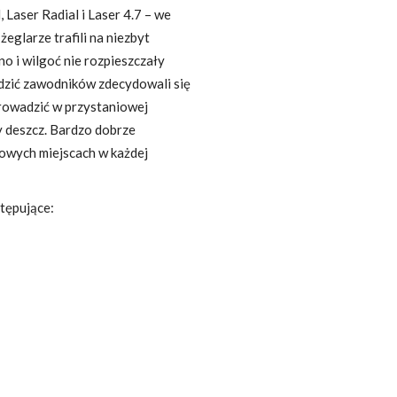
 Laser Radial i Laser 4.7 – we
eglarze trafili na niezbyt
o i wilgoć nie rozpieszczały
dzić zawodników zdecydowali się
rowadzić w przystaniowej
y deszcz. Bardzo dobrze
łowych miejscach w każdej
tępujące: