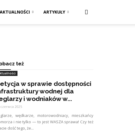
AKTUALNOŚCI
ARTYKUŁY
obacz też
ktualności
etycja w sprawie dostępności
nfrastruktury wodnej dla
eglarzy i wodniaków w...
 czerwca 2025
eglarze, wędkarze, motorowodniacy, mieszkańcy
morza i nie tylko — to jest WASZA sprawa! Czy też
cie dość tego, że...