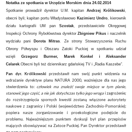
Notatka ze spotkania w Urzędzie Morskim dnia 24.02.2014
Spotkanie prowadził dyrektor U.M. kapitan
Andrzej Królikowski
,
obecni byli; kapitan portu Władysławowo
Kazimierz Undro
, kierownik
działu kartografii UM pan
Szostak
, przedstawiciele Okręgowej
Inspekcji Ochrony Rybołówstwa dyrektor
Zbigniew Pikus
i naczelnik
wydziału pani
Dorota Mitras
. Ze strony Stowarzyszenia Ruchu
Obrony Półwyspu i Obszaru Zatoki Puckiej w spotkaniu udział
wzięli
Grzegorz Burmer, Marek Konkel i Aleksander
Celarek
.Obecni byli też dziennikarz gdańskiej TV i „Radia Kaszebe”.
Pan dyr. Królikowski
przedstawił nam swój punkt widzenia na
wdrażanie dyrektyw planu NATURA 2000, ważniejsze dla nas jego
stwierdzenia to:
człowiek ma znaleźć swoje miejsce w tym planie,
stanowić jego część, a nie jak dotychczas tylko jego wroga
i zagrożenie;
do rozstrzygnięcia spornych kwestii zostaną włączone autorytety
naukowe z zagranicy i Polski (województwo Zachodnio-Pomorskie);
popiera nasze zorganizowanie i proekologiczne podejście do
problemu. Najważniejszym punktem dyskusji był plan przepisów
mających obowiązywać na Zatoce Puckiej. Pan Dyrektor przedstawił