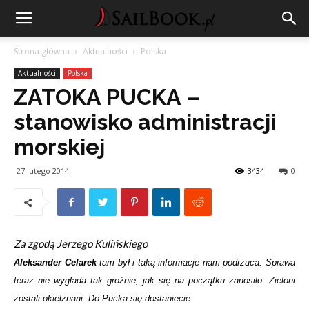
Strona główna
Aktualności
Polska
Aktualności
Polska
ZATOKA PUCKA –
stanowisko administracji
morskiej
27 lutego 2014
3434
0
Za zgodą Jerzego Kulińskiego
Aleksander Celarek
tam był i taką informacje nam podrzuca. Sprawa
teraz nie wyglada tak groźnie, jak się na początku zanosiło. Zieloni
zostali okiełznani. Do Pucka się dostaniecie.