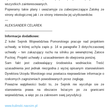
wszystkich zainteresowanych.
Popieramy takie plany i uważamyje za zabezpieczające Zatokę ze
strony ekologicznej jak i ze strony interesów jej użytkowników.
—
ALEKSANDER CELAREK
———————————————
Informacje dodatkowe:
Z kolei Sejmik Województwa Pomorskiego pracuje nad projektem
uchwały, w której uchyla zapis p. 14 w paragrafie 3 dotychczasowej
uchwały – ten zakazujący ruchu na silniku po wewnętrznej Zatoce
Puckiej. Projekt uchwały z uzasadnieniem do obejrzenia poniżej.
Sam fakt jest zadowalający środowiska wodniackie. Treść
uzasadnienia jest jednak niezgodna z wyżej opisanym stanowiskiem
Dyrektora Urzędu Morskiego oraz powtarza nieprawdziwe informacje o
rzekomych zagrożeniach powodowanych przez żeglugę.
Poważne wątpliwości budzi to, że Sejmik nie wycofuje sie ze
stanowienia prawa na obszarze leżacym po za granicami
województwa, a więc po za zakresem swej jurysdykcji.
www.kulinski.navsim.pl