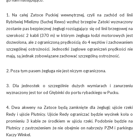
go nam następująco:
1. Na całej Zatoce Puckiej wewnętrznej, czyli na zachód od linii
Rybitwiej Mielizny (Suchej Rewy) wzdłuż brzegów Zatoki wyznaczony
zostanie pas bezpiecznej żeglugi rozciągający się od linii brzegowej na
szerokość 2 kabli (370 m) w którym żegluga łodzi motorowych jest
dozwolona, ale z ograniczoną prędkością do 4 węzłów i zachowaniem
szczególnej ostrożności. Jednostki żaglowe ograniczeń prędkości nie
mają, są jednak zobowiązane zachować szczególną ostrożność.
2. Poza tym pasem żegluga nie jest niczym ograniczona.
3. Dla jednostek o szczególnie dużych wymiarach i zanurzeniu
wyznaczony jest tor od Głębinki do portu rybackiego w Pucku.
4. Dwa akweny na Zatoce będą zamknięte dla żeglugi; ujście rzeki
Redy i ujście Plutnicy. Ujście Redy ograniczać będzie wycinek koła o
promieniu 3 kable ze środkiem w ujściu rzeki. Podobnie będzie na
Plutnicy z zastrzeżeniem że nie obejmie on nabrzeży PZM i parkingu
Kaczy Winkel.