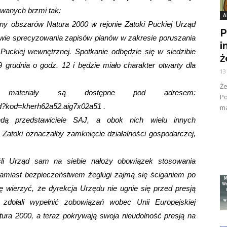
owanych brzmi tak:
A
ny obszarów Natura 2000 w rejonie Zatoki Puckiej Urząd
P
wie sprecyzowania zapisów planów w zakresie poruszania
i
uckiej wewnętrznej. Spotkanie odbędzie się w siedzibie
ż
 grudnia o godz. 12 i będzie miało charakter otwarty dla
13
Ż
ateriały są dostępne pod adresem:
Po
ad?kod=kherh62a52.aig7x02a51
.
ma
dą przedstawiciele SAJ, a obok nich wielu innych
atoki oznaczałby zamknięcie działalności gospodarczej,
śli Urząd sam na siebie nałoży obowiązek stosowania
zamiast bezpieczeństwem żeglugi zajmą się ściganiem po
ię wierzyć, że dyrekcja Urzędu nie ugnie się przed presją
 zdołali wypełnić zobowiązań wobec Unii Europejskiej
ura 2000, a teraz pokrywają swoja nieudolność presją na