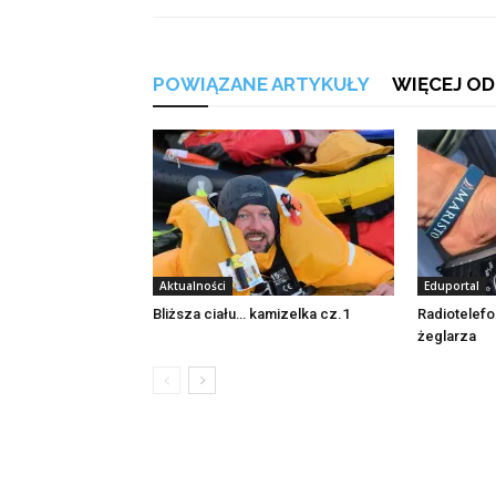
POWIĄZANE ARTYKUŁY
WIĘCEJ OD
Aktualności
Eduportal
Bliższa ciału… kamizelka cz.1
Radiotelefo
żeglarza