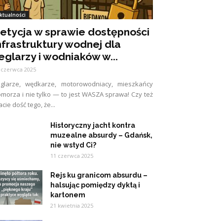
ktualności
etycja w sprawie dostępności
nfrastruktury wodnej dla
eglarzy i wodniaków w...
 czerwca 2025
eglarze, wędkarze, motorowodniacy, mieszkańcy
morza i nie tylko — to jest WASZA sprawa! Czy też
cie dość tego, że...
Historyczny jacht kontra
muzealne absurdy – Gdańsk,
nie wstyd Ci?
11 czerwca 2025
Rejs ku granicom absurdu –
halsując pomiędzy dyktą i
kartonem
21 kwietnia 2025