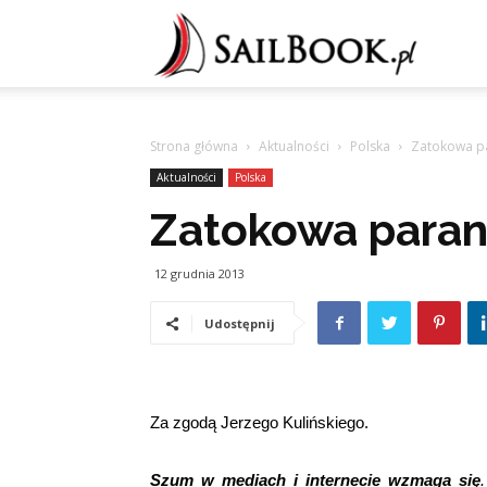
Sailb
Strona główna
Aktualności
Polska
Zatokowa p
Aktualności
Polska
Zatokowa paran
12 grudnia 2013
Udostępnij
Za zg
odą Jerzego Kulińskiego.
Szum w mediach i internecie wzmaga się