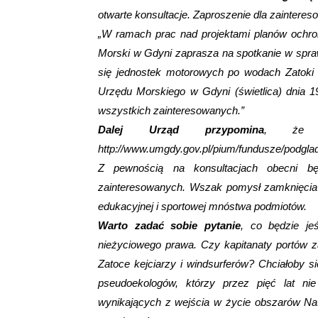
otwarte konsultacje. Zaproszenie dla zainteres
„W ramach prac nad projektami planów ochro
Morski w Gdyni zaprasza na spotkanie w spra
się jednostek motorowych po wodach Zatoki P
Urzędu Morskiego w Gdyni (świetlica) dnia 19
wszystkich zainteresowanych.”
Dalej Urząd przypomina
, że m
http://www.umgdy.gov.pl/pium/fundusze/podgl
Z pewnością na konsultacjach obecni bę
zainteresowanych. Wszak pomysł zamknięcia Z
edukacyjnej i sportowej mnóstwa podmiotów.
Warto zadać sobie pytanie
, co będzie je
nieżyciowego prawa. Czy kapitanaty portów 
Zatoce kejciarzy i windsurferów? Chciałoby s
pseudoekologów, którzy przez pięć lat nie
wynikających z wejścia w życie obszarów Nat