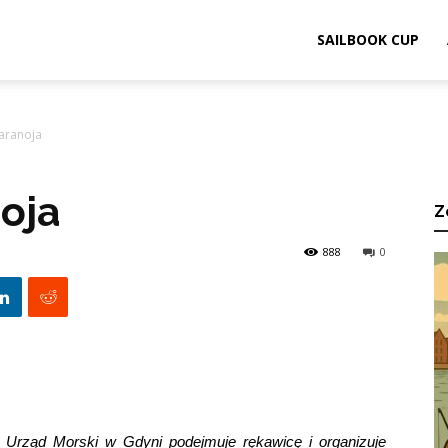
ook.pl
SAILBOOK CUP
aranoja
oja
Z
888
0
. Urząd Morski w Gdyni podejmuje rękawicę i organizuje