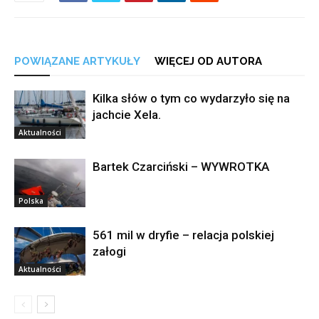
POWIĄZANE ARTYKUŁY
WIĘCEJ OD AUTORA
Kilka słów o tym co wydarzyło się na
jachcie Xela.
Aktualności
Bartek Czarciński – WYWROTKA
Polska
561 mil w dryfie – relacja polskiej
załogi
Aktualności