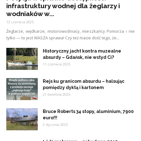
infrastruktury wodnej dla żeglarzy i
wodniaków w...
13 czerwca 2025
Żeglarze, wędkarze, motorowodniacy, mieszkańcy Pomorza i nie
tylko — to jest WASZA sprawa! Czy też macie dość tego, że...
Historyczny jacht kontra muzealne
absurdy – Gdańsk, nie wstyd Ci?
11 czerwca 2025
Rejs ku granicom absurdu – halsując
pomiędzy dyktą i kartonem
21 kwietnia 2025
Bruce Roberts 34 stopy, aluminium, 7900
euro!!!
2 stycznia 2025