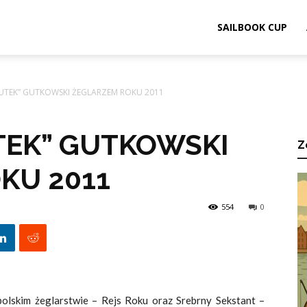
ook.pl
SAILBOOK CUP
UTEK” GUTKOWSKI ŻEGLARZEM ROKU 2011
TEK” GUTKOWSKI
Z
KU 2011
554
0
polskim żeglarstwie – Rejs Roku oraz Srebrny Sekstant –