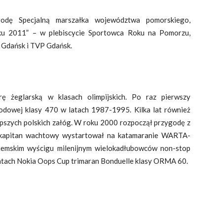
odę Specjalną marszałka województwa pomorskiego,
oku 2011” – w plebiscycie Sportowca Roku na Pomorzu,
 Gdańsk i TVP Gdańsk.
rę żeglarską w klasach olimpijskich. Po raz pierwszy
odowej klasy 470 w latach 1987-1995. Kilka lat również
jlepszych polskich załóg. W roku 2000 rozpoczął przygodę z
 kapitan wachtowy wystartował na katamaranie WARTA-
mskim wyścigu milenijnym wielokadłubowców non-stop
atach Nokia Oops Cup trimaran Bonduelle klasy ORMA 60.