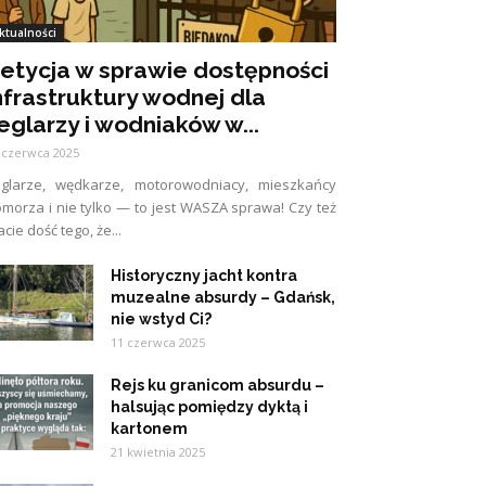
ktualności
etycja w sprawie dostępności
nfrastruktury wodnej dla
eglarzy i wodniaków w...
 czerwca 2025
eglarze, wędkarze, motorowodniacy, mieszkańcy
morza i nie tylko — to jest WASZA sprawa! Czy też
cie dość tego, że...
Historyczny jacht kontra
muzealne absurdy – Gdańsk,
nie wstyd Ci?
11 czerwca 2025
Rejs ku granicom absurdu –
halsując pomiędzy dyktą i
kartonem
21 kwietnia 2025