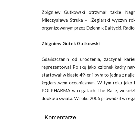
Zbigniew Gutkowski otrzymał także Nagr
Mieczysława Struka – „Żeglarski wyczyn r
organizowanym przez Dziennik Bałtycki, Radio
Zbigniew Gutek Gutkowski
Gdańszczanin od urodzenia, zaczynał karie
reprezentował Polskę jako członek kadry nar
startował w klasie 49-er i była to jedna z na
żeglarstwem oceanicznym. W tym roku jako
POLPHARMA w regatach The Race, wokółzie
dookoła świata. W roku 2005 prowadził w reg
Komentarze