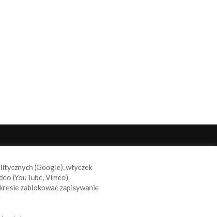
ODĄŻAJ ZA NAMI
alitycznych (Google), wtyczek
deo (YouTube, Vimeo).
kresie zablokować zapisywanie