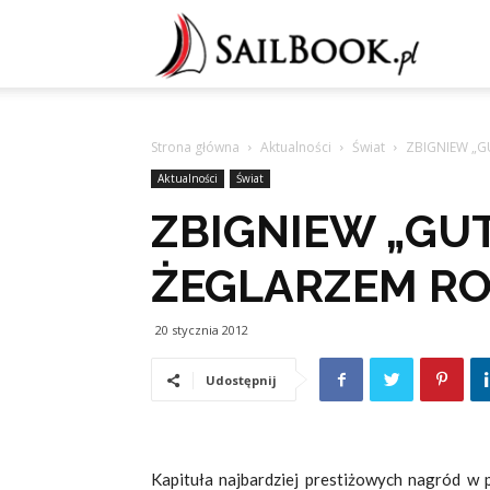
Sailb
Strona główna
Aktualności
Świat
ZBIGNIEW „G
Aktualności
Świat
ZBIGNIEW „GU
ŻEGLARZEM RO
20 stycznia 2012
Udostępnij
Kapituła najbardziej prestiżowych nagród w 