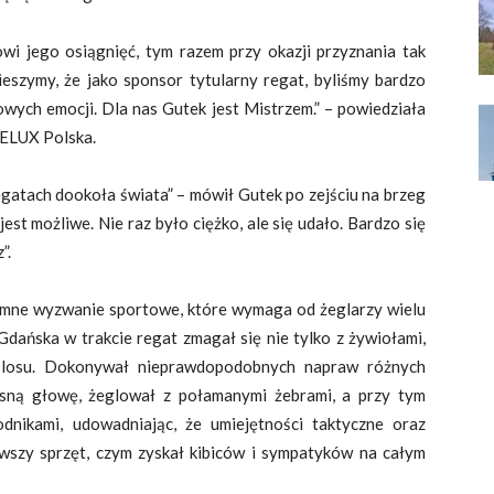
wi jego osiągnięć, tym razem przy okazji przyznania tak
eszymy, że jako sponsor tytularny regat, byliśmy bardzo
owych emocji. Dla nas Gutek jest Mistrzem.” – powiedziała
VELUX Polska.
egatach dookoła świata” – mówił Gutek po zejściu na brzeg
jest możliwe. Nie raz było ciężko, ale się udało. Bardzo się
”.
ne wyzwanie sportowe, które wymaga od żeglarzy wielu
Gdańska w trakcie regat zmagał się nie tylko z żywiołami,
i losu. Dokonywał nieprawdopodobnych napraw różnych
asną głowę, żeglował z połamanymi żebrami, a przy tym
dnikami, udowadniając, że umiejętności taktyczne oraz
owszy sprzęt, czym zyskał kibiców i sympatyków na całym