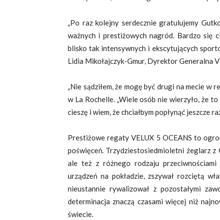
„Po raz kolejny serdecznie gratulujemy Gutko
ważnych i prestiżowych nagród. Bardzo się ci
blisko tak intensywnych i ekscytujących sport
Lidia Mikołajczyk-Gmur, Dyrektor Generalna 
„Nie sądziłem, że mogę być drugi na mecie w r
w La Rochelle. „Wiele osób nie wierzyło, że to 
cieszę i wiem, że chciałbym popłynąć jeszcze raz
Prestiżowe regaty VELUX 5 OCEANS to ogrom
poświęceń. Trzydziestosiedmioletni żeglarz z 
ale też z różnego rodzaju przeciwnościam
urządzeń na pokładzie, zszywał rozciętą wł
nieustannie rywalizował z pozostałymi zawo
determinacja znaczą czasami więcej niż najn
świecie.