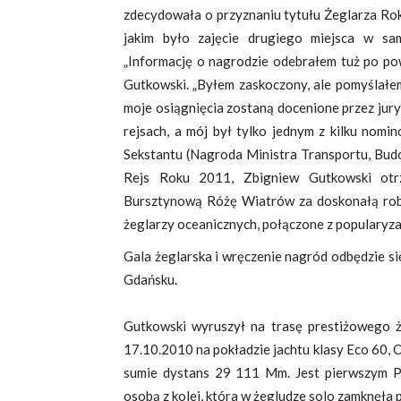
zdecydowała o przyznaniu tytułu Żeglarza R
jakim było zajęcie drugiego miejsca w 
„Informację o nagrodzie odebrałem tuż po pow
Gutkowski. „Byłem zaskoczony, ale pomyślałem,
moje osiągnięcia zostaną docenione przez jury
rejsach, a mój był tylko jednym z kilku nom
Sekstantu (Nagroda Ministra Transportu, Bud
Rejs Roku 2011, Zbigniew Gutkowski otr
Bursztynową Różę Wiatrów za doskonałą robo
żeglarzy oceanicznych, połączone z popularyz
Gala żeglarska i wręczenie nagród odbędzie s
Gdańsku.
Gutkowski wyruszył na trasę prestiżowego
17.10.2010 na pokładzie jachtu klasy Eco 60,
sumie dystans 29 111 Mm. Jest pierwszym Po
osobą z kolei, która w żegludze solo zamknęła 