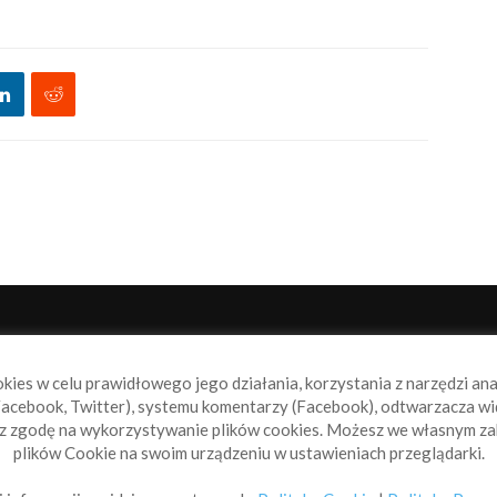
NAS
P
okies w celu prawidłowego jego działania, korzystania z narzędzi an
book.pl to miejsce dla wszystkich, którzy szukają aktualnych
acebook, Twitter), systemu komentarzy (Facebook), odtwarzacza wi
omości ze świata żeglarstwa, świata motorowodniactwa i
sz zgodę na wykorzystywanie plików cookies. Możesz we własnym za
ylko.
plików Cookie na swoim urządzeniu w ustawieniach przeglądarki.