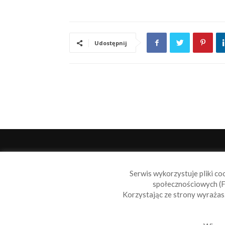
Udostępnij
O 
Serwis wykorzystuje pliki co
Sail
społecznościowych (F
wiad
Korzystając ze strony wyraża
nie t