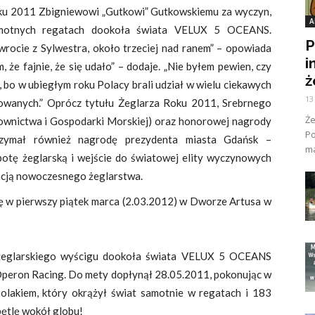
oku 2011 Zbigniewowi „Gutkowi” Gutkowskiemu za wyczyn,
A
samotnych regatach dookoła świata VELUX 5 OCEANS.
P
rocie z Sylwestra, około trzeciej nad ranem” – opowiada
i
 że fajnie, że się udało” – dodaje. „Nie byłem pewien, czy
ż
, bo w ubiegłym roku Polacy brali udział w wielu ciekawych
13
inowanych.” Oprócz tytułu Żeglarza Roku 2011, Srebrnego
Ż
ownictwa i Gospodarki Morskiej) oraz honorowej nagrody
Po
zymał również nagrodę prezydenta miasta Gdańsk –
ma
tę żeglarską i wejście do światowej elity wyczynowych
acją nowoczesnego żeglarstwa.
ię w pierwszy piątek marca (2.03.2012) w Dworze Artusa w
 żeglarskiego wyścigu dookoła świata VELUX 5 OCEANS
 Operon Racing. Do mety dopłynął 28.05.2011, pokonując w
lakiem, który okrążył świat samotnie w regatach i 183
pętlę wokół globu!