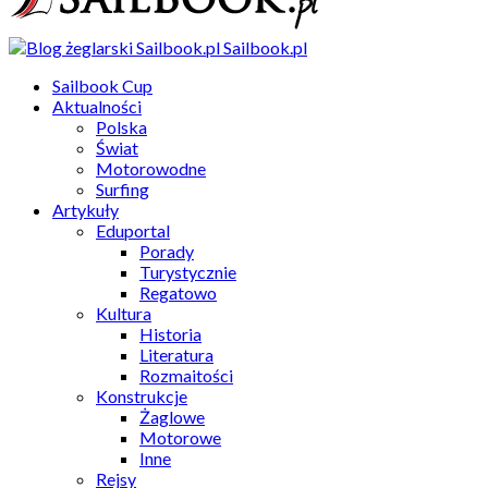
Sailbook.pl
Sailbook Cup
Aktualności
Polska
Świat
Motorowodne
Surfing
Artykuły
Eduportal
Porady
Turystycznie
Regatowo
Kultura
Historia
Literatura
Rozmaitości
Konstrukcje
Żaglowe
Motorowe
Inne
Rejsy