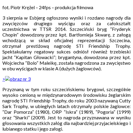
fot. Piotr Krężel – 24fps – produkcja filmowa
3 sierpnia w Esbjerg ogłoszono wyniki i rozdano nagrody dla
zwycięzców drugiego wyścigu oraz za całokształt
uczestnictwa w TTSR 2014. Szczeciński bryg “Fryderyk
Chopin” dowodzony przez kpt. Bartłomieja Skwarę, z załogą
wchodzącą w skład oficjalnej reprezentacji Szczecina,
otrzymał prestiżową nagrodę STI Friendship Trophy.
Spektakularny regatowy sukces odniósł również trzebieski
jacht “Kapitan Głowacki”; brygantyna, dowodzona przez kpt.
Wojciecha “Bolo” Maleikę, została nagrodzona za zwycięstwo
w obu wyścigach w klasie A (dużych żaglowców).
>
Przyznaną w tym roku szczecińskiemu brygowi, szczególnie
wysoko cenioną w międzynarodowym środowisku żeglarskim
nagrodę STI Friendship Trophy, do roku 2003 nazywaną Cutty
Sark Trophy, w ubiegłych latach otrzymały polskie żaglowce:
“Dar Pomorza” (1980), ORP “Iskra“ (1989), “Pogoria” (1999)
oraz “Sharki” (2009). Jest to nagroda przyznawana w wyniku
głosowania wszystkich załóg dla najbardziej przyjacielskiego i
lubianego statku i jego załogi.