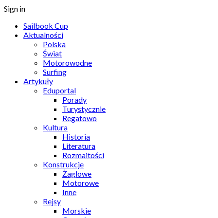
Sign in
Sailbook Cup
Aktualności
Polska
Świat
Motorowodne
Surfing
Artykuły
Eduportal
Porady
Turystycznie
Regatowo
Kultura
Historia
Literatura
Rozmaitości
Konstrukcje
Żaglowe
Motorowe
Inne
Rejsy
Morskie