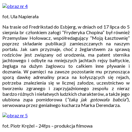
fot. Ula Napierała
Na trasie od Fredrikstad do Esbjerg, w dniach od 17 lipca do 5
sierpnia br członkiem załogi “Fryderyka Chopina” był również
Przemysław Hołowacz, współredagujący “Moją Łasztownię”
poprzez składanie publikacji zamieszczanych na naszym
portalu. Jak sam przyznaje, choć z żeglarstwem za sprawą
rodziców jest związany od urodzenia, ma patent sternika
jachtowego i odbyte na mniejszych jachtach rejsy bałtyckie,
żegluga na dużym żaglowcu to całkiem inne pływanie i
doznania. W pamięci na zawsze pozostanie mu przynosząca
sporą dawkę adrenaliny praca na kołyszących się rejach,
potrzeba znalezienia się w licznej załodze, uczestnictwo w
tworzeniu zgranego i zaprzyjaźnionego zespołu z nieraz
bardzo różnych i niełatwych ludzkich charakterów, a także jego
ulubiona zupa pomidorowa (
“taką jak gotowała babcia“
),
serwowana przez genialnego kucharza Marka Derendarza.
fot. Piotr Krężel – 24fps – produkcja filmowa