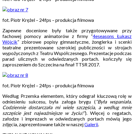
fot. Piotr Krężel – 24fps – produkcja filmowa
Zapewne docenione były także przygotowywane przy
fachowej pomocy animatorów z firmy “
4eseasons Łukasz
Wójcik
” zbiorowe popisy gimnastyczne, żonglerka i scenki
teatralne prezentowane szerokiej publiczności w strojach
wypożyczonych z Teatru Współczesnego. Prezentacje podczas
parad ulicznych w odwiedzanych portach. kończyły się
zaproszeniem do Szczecina na finał TTSR 2017.
fot. Piotr Krężel – 24fps – produkcja filmowa
Według Przemka elementem, który odegrał kluczową rolę w
odniesieniu sukcesu, była załoga brygu (
“Była wspaniała.
Codziennie dostarczała mi wiele szczęścia, a według mnie
szczęście jest najważniejsze w życiu!”
). Więcej o regatach,
załodze i imprezach w odwiedzanych portach mówią jego
zdjęcia, zaprezentowane także w naszej
Galerii
.