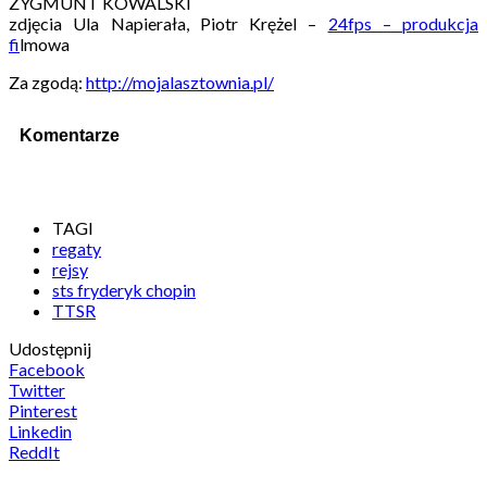
ZYGMUNT KOWALSKI
zdjęcia Ula Napierała, Piotr Krężel –
24fps – produkcja
fi
lmowa
Za zgodą:
http://mojalasztownia.pl/
Komentarze
TAGI
regaty
rejsy
sts fryderyk chopin
TTSR
Udostępnij
Facebook
Twitter
Pinterest
Linkedin
ReddIt