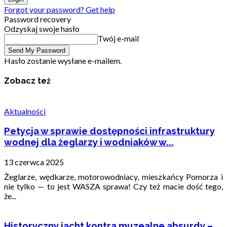
Forgot your password? Get help
Password recovery
Odzyskaj swoje hasło
Twój e-mail
Hasło zostanie wysłane e-mailem.
Zobacz też
Aktualności
Petycja w sprawie dostępności infrastruktury
wodnej dla żeglarzy i wodniaków w...
13 czerwca 2025
Żeglarze, wędkarze, motorowodniacy, mieszkańcy Pomorza i
nie tylko — to jest WASZA sprawa! Czy też macie dość tego,
że...
Historyczny jacht kontra muzealne absurdy –