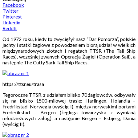
Facebook
Twitter
Pinterest
Linkedin
ReddIt
Od 1972 roku, kiedy to zwyciężył nasz “Dar Pomorza”, polskie
jachty i statki żaglowe z powodzeniem biorą udział w wielkich
międzynarodowych zlotach i regatach TTSR (The Tall Ship
Races), wcześniej zwanych Operacja Żagiel (Operation Sail), a
następnie The Cutty Sark Tall Ship Races.
https://ttsr.eu/trasa
Tegoroczne TTSR, z udziałem blisko 70 żaglowców, odbywały
się na blisko 1500-milowej trasie: Harlingen, Holandia –
Fredrikstad, Norwegia (wyścig I), między norweskimi portami
Frederikstad – Bergen (żegluga towarzyska z wymianą
młodzieżowych załóg), a następnie Bergen – Esbjerg, Dania
(wyścig II).