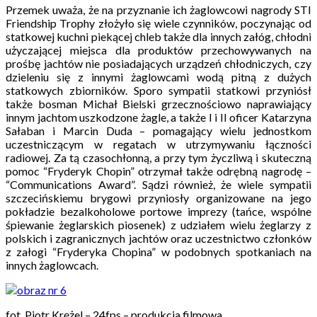
Przemek uważa, że na przyznanie ich żaglowcowi nagrody STI
Friendship Trophy złożyło się wiele czynników, poczynając od
statkowej kuchni piekącej chleb także dla innych załóg, chłodni
użyczającej miejsca dla produktów przechowywanych na
prośbę jachtów nie posiadających urządzeń chłodniczych, czy
dzieleniu się z innymi żaglowcami wodą pitną z dużych
statkowych zbiorników. Sporo sympatii statkowi przyniósł
także bosman Michał Bielski grzecznościowo naprawiający
innym jachtom uszkodzone żagle, a także I i II oficer Katarzyna
Sałaban i Marcin Duda – pomagający wielu jednostkom
uczestniczącym w regatach w utrzymywaniu łączności
radiowej. Za tą czasochłonną, a przy tym życzliwą i skuteczną
pomoc “Fryderyk Chopin” otrzymał także odrębną nagrodę –
“Communications Award”. Sądzi również, że wiele sympatii
szczecińskiemu brygowi przyniosły organizowane na jego
pokładzie bezalkoholowe portowe imprezy (tańce, wspólne
śpiewanie żeglarskich piosenek) z udziałem wielu żeglarzy z
polskich i zagranicznych jachtów oraz uczestnictwo członków
z załogi “Fryderyka Chopina” w podobnych spotkaniach na
innych żaglowcach.
fot. Piotr Krężel – 24fps – produkcja filmowa