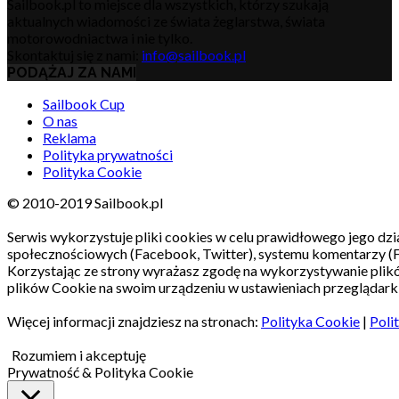
Sailbook.pl to miejsce dla wszystkich, którzy szukają
aktualnych wiadomości ze świata żeglarstwa, świata
motorowodniactwa i nie tylko.
Skontaktuj się z nami:
info@sailbook.pl
PODĄŻAJ ZA NAMI
Sailbook Cup
O nas
Reklama
Polityka prywatności
Polityka Cookie
© 2010-2019 Sailbook.pl
Serwis wykorzystuje pliki cookies w celu prawidłowego jego dzia
społecznościowych (Facebook, Twitter), systemu komentarzy (
Korzystając ze strony wyrażasz zgodę na wykorzystywanie pli
plików Cookie na swoim urządzeniu w ustawieniach przeglądarki
Więcej informacji znajdziesz na stronach:
Polityka Cookie
|
Poli
Rozumiem i akceptuję
Prywatność & Polityka Cookie