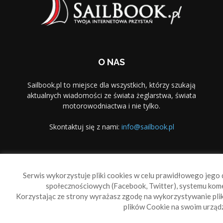
O NAS
Sailbook.pl to miejsce dla wszystkich, którzy szukają
aktualnych wiadomości ze świata żeglarstwa, świata
motorowodniactwa i nie tylko.
Skontaktuj się z nami:
info@sailbook.pl
PODĄŻAJ ZA NAMI
Serwis wykorzystuje pliki cookies w celu prawidłowego jego d
społecznościowych (Facebook, Twitter), systemu kom
Korzystając ze strony wyrażasz zgodę na wykorzystywanie pl
plików Cookie na swoim urządz