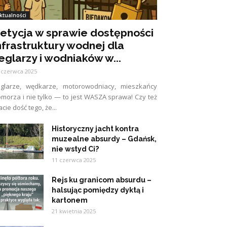
ktualności
etycja w sprawie dostępności
nfrastruktury wodnej dla
eglarzy i wodniaków w...
 czerwca 2025
eglarze, wędkarze, motorowodniacy, mieszkańcy
morza i nie tylko — to jest WASZA sprawa! Czy też
cie dość tego, że...
Historyczny jacht kontra
muzealne absurdy – Gdańsk,
nie wstyd Ci?
11 czerwca 2025
Rejs ku granicom absurdu –
halsując pomiędzy dyktą i
kartonem
21 kwietnia 2025