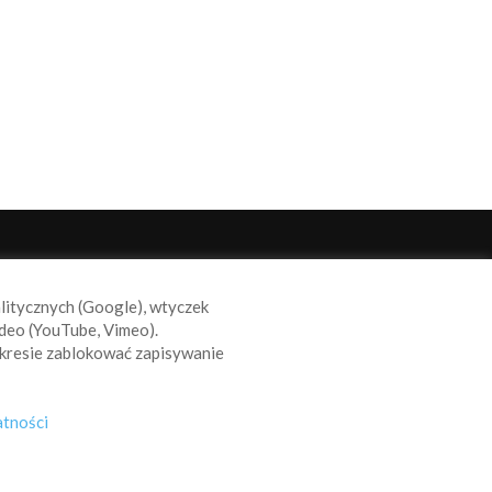
ODĄŻAJ ZA NAMI
alitycznych (Google), wtyczek
deo (YouTube, Vimeo).
kresie zablokować zapisywanie
atności