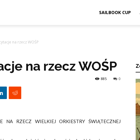
ook.pl
SAILBOOK CUP
icytacje na rzecz WOŚP
tacje na rzecz WOŚP
Z
885
0
JE NA RZECZ WIELKIEJ ORKIESTRY ŚWIĄTECZNEJ