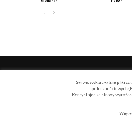
rozdane!
Rzeźni
O 
Serwis wykorzystuje pliki co
Sail
społecznościowych (F
wiad
Korzystając ze strony wyraża
nie t
Skon
Więcej