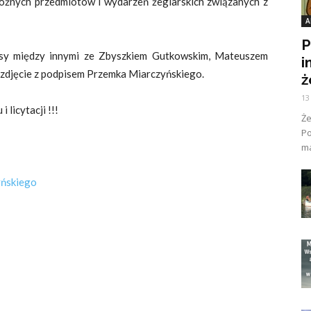
óżnych przedmiotów i wydarzeń żeglarskich związanych z
A
P
ejsy między innymi ze Zbyszkiem Gutkowskim, Mateuszem
i
 zdjęcie z podpisem Przemka Miarczyńskiego.
ż
13
licytacji !!!
Ż
Po
ma
yńskiego