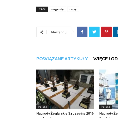
TAGI
nagrody
rejsy
Udostępnij
POWIĄZANE ARTYKUŁY
WIĘCEJ OD
Polska
Polska
Nagrody Żeglarskie Szczecina 2016
Nagrody Żeg