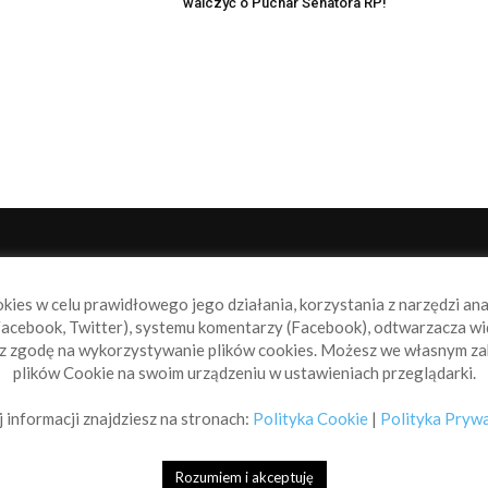
walczyć o Puchar Senatora RP!
NAS
P
okies w celu prawidłowego jego działania, korzystania z narzędzi an
book.pl to miejsce dla wszystkich, którzy szukają aktualnych
acebook, Twitter), systemu komentarzy (Facebook), odtwarzacza wi
omości ze świata żeglarstwa, świata motorowodniactwa i
sz zgodę na wykorzystywanie plików cookies. Możesz we własnym za
ylko.
plików Cookie na swoim urządzeniu w ustawieniach przeglądarki.
taktuj się z nami:
info@sailbook.pl
 informacji znajdziesz na stronach:
Polityka Cookie
|
Polityka Pryw
Rozumiem i akceptuję