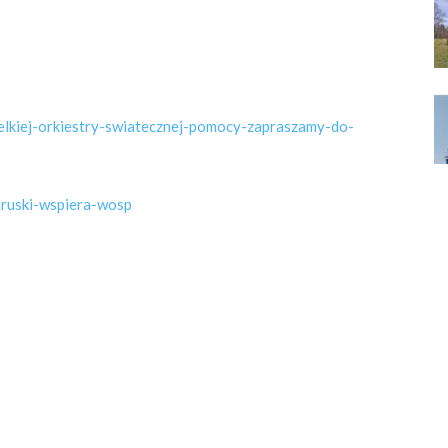
ielkiej-orkiestry-swiatecznej-pomocy-zapraszamy-do-
zaruski-wspiera-wosp