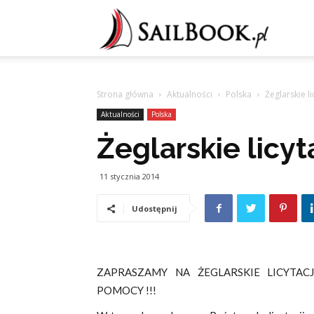
Sailb
Strona główna
Aktualności
Polska
Żeglarskie l
Aktualności
Polska
Żeglarskie licy
11 stycznia 2014
Udostępnij
ZAPRASZAMY NA ŻEGLARSKIE LICYTAC
POMOCY !!!