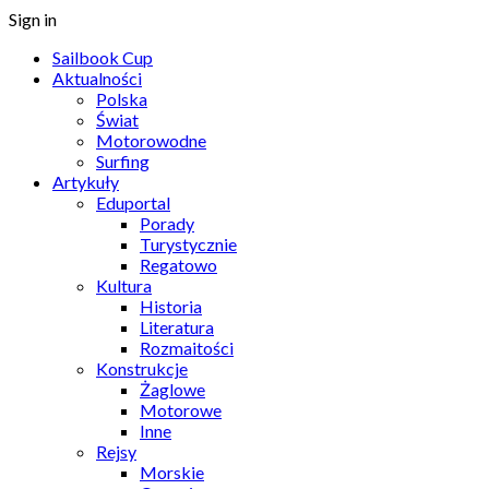
Sign in
Sailbook Cup
Aktualności
Polska
Świat
Motorowodne
Surfing
Artykuły
Eduportal
Porady
Turystycznie
Regatowo
Kultura
Historia
Literatura
Rozmaitości
Konstrukcje
Żaglowe
Motorowe
Inne
Rejsy
Morskie