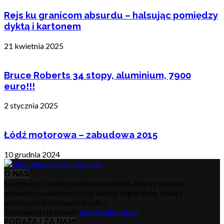
Rejs ku granicom absurdu – halsując pomiędzy
dyktą i kartonem
21 kwietnia 2025
Bruce Roberts 34 stopy, aluminium, 7900
euro!!!
2 stycznia 2025
Łódź motorowa – zabudowa 2015
10 grudnia 2024
O NAS
Sailbook.pl to miejsce dla wszystkich, którzy szukają
aktualnych wiadomości ze świata żeglarstwa, świata
motorowodniactwa i nie tylko.
Skontaktuj się z nami:
info@sailbook.pl
PODĄŻAJ ZA NAMI