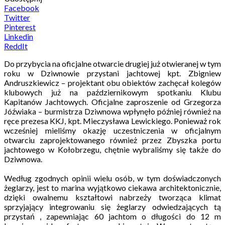
Facebook
Twitter
Pinterest
Linkedin
ReddIt
Do przybycia na oficjalne otwarcie drugiej już otwieranej w tym
roku w Dziwnowie przystani jachtowej kpt. Zbigniew
Andruszkiewicz – projektant obu obiektów zachęcał kolegów
klubowych już na październikowym spotkaniu Klubu
Kapitanów Jachtowych. Oficjalne zaproszenie od Grzegorza
Jóźwiaka – burmistrza Dziwnowa wpłynęło później również na
ręce prezesa KKJ, kpt. Mieczysława Lewickiego. Ponieważ rok
wcześniej mieliśmy okazję uczestniczenia w oficjalnym
otwarciu zaprojektowanego również przez Zbyszka portu
jachtowego w Kołobrzegu, chętnie wybraliśmy się także do
Dziwnowa.
Według zgodnych opinii wielu osób, w tym doświadczonych
żeglarzy, jest to marina wyjątkowo ciekawa architektonicznie,
dzięki owalnemu kształtowi nabrzeży tworząca klimat
sprzyjający integrowaniu się żeglarzy odwiedzających tą
przystań , zapewniając 60 jachtom o długości do 12 m