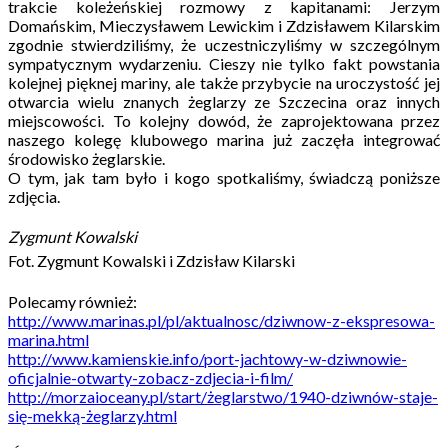
trakcie koleżeńskiej rozmowy z kapitanami: Jerzym
Domańskim, Mieczysławem Lewickim i Zdzisławem Kilarskim
zgodnie stwierdziliśmy, że uczestniczyliśmy w szczególnym
sympatycznym wydarzeniu. Cieszy nie tylko fakt powstania
kolejnej pięknej mariny, ale także przybycie na uroczystość jej
otwarcia wielu znanych żeglarzy ze Szczecina oraz innych
miejscowości. To kolejny dowód, że zaprojektowana przez
naszego kolegę klubowego marina już zaczęła integrować
środowisko żeglarskie.
O tym, jak tam było i kogo spotkaliśmy, świadczą poniższe
zdjęcia.
Zygmunt Kowalski
Fot.
Zygmunt Kowalski i Zdzisław Kilarski
Polecamy również:
http://www.marinas.pl/pl/aktualnosc/dziwnow-z-ekspresowa-
marina.html
http://www.kamienskie.info/port-jachtowy-w-dziwnowie-
oficjalnie-otwarty-zobacz-zdjecia-i-film/
http://morzaioceany.pl/start/żeglarstwo/1940-dziwnów-staje-
się-mekką-żeglarzy.html