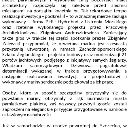
architektury, rozpoczęła się zaledwie przed siedmiu
miesiącami, na początku kwietnia br. Tak rekordowe tempo
realizacji inwestycji – podkreślił – to w znacznej mierze zasługa
wykonawcy – firmy PHU Hydrobud z Ustronia Morskiego
oraz rzetelnie wykonanego projektu przez Pracownię
Architektoniczną Zbigniewa Andruszkiewicza. Zabierający
także głos w trakcie tej części spotkania prezes Zbigniew
Zalewski przypomniał, że otwierana marina jest szesnastą
przystanią utworzoną w ramach Zachodniopomorskiego
Szlaku Żeglarskiego – projektu budowy oraz modernizacji 21
portów jachtowych, podjętego z inicjatywy samych żeglarzy.
Władzom samorządowym Dziwnowa pogratulował
determinacji wykazanej w trakcie przygotowywania, a
następnie realizowania inwestycji, a projektantowi i
wykonawcy mariny serdecznie podziękował za ich pracę.
Osoby, które w sposób szczególny przyczyniły się do
powstania mariny, otrzymały z rąk burmistrza miasta
pamiątkowe plakiety, zaś wszyscy przybyli goście zostali
zaproszeni na eleganckie przyjęcie przygotowane w namiocie
ustawionym na nabrzeżu.
Już w samochodzie, w drodze powrotnej do Szczecina, w