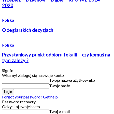
2020
Polska
O żeglarskich decyzjach
Polska
Przystaniowy punkt odbioru fekalii – czy komuś na
tym zależy ?
Sign in
Witamy! Zaloguj się na swoje konto
Twoja nazwa użytkownika
Twoje hasło
Forgot your password? Get help
Password recovery
Odzyskaj swoje hasło
Twój e-mail