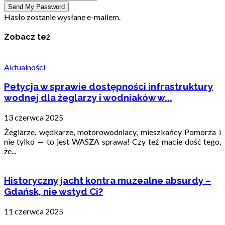
Hasło zostanie wysłane e-mailem.
Zobacz też
Aktualności
Petycja w sprawie dostępności infrastruktury
wodnej dla żeglarzy i wodniaków w...
13 czerwca 2025
Żeglarze, wędkarze, motorowodniacy, mieszkańcy Pomorza i
nie tylko — to jest WASZA sprawa! Czy też macie dość tego,
że...
Historyczny jacht kontra muzealne absurdy –
Gdańsk, nie wstyd Ci?
11 czerwca 2025