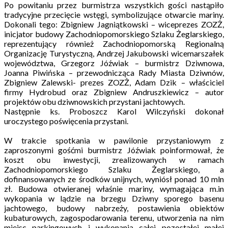
Po powitaniu przez burmistrza wszystkich gości nastąpiło
tradycyjne przecięcie wstęgi, symbolizujące otwarcie mariny.
Dokonali tego: Zbigniew Jagniątkowski – wiceprezes ZOZŻ,
inicjator budowy Zachodniopomorskiego Szlaku Żeglarskiego,
reprezentujący również Zachodniopomorską Regionalną
Organizację Turystyczną, Andrzej Jakubowski wicemarszałek
województwa, Grzegorz Jóźwiak – burmistrz Dziwnowa,
Joanna Piwińska – przewodnicząca Rady Miasta Dziwnów,
Zbigniew Zalewski- prezes ZOZŻ, Adam Dzik – właściciel
firmy Hydrobud oraz Zbigniew Andruszkiewicz – autor
projektów obu dziwnowskich przystani jachtowych.
Następnie ks. Proboszcz Karol Wilczyński dokonał
uroczystego poświęcenia przystani.
W trakcie spotkania w pawilonie przystaniowym z
zaproszonymi gośćmi burmistrz Jóźwiak poinformował, że
koszt obu inwestycji, zrealizowanych w ramach
Zachodniopomorskiego Szlaku Żeglarskiego, a
dofinansowanych ze środków unijnych, wyniósł ponad 10 mln
zł. Budowa otwieranej właśnie mariny, wymagająca m.in
wykopania w lądzie na brzegu Dziwny sporego basenu
jachtowego, budowy nabrzeży, postawienia obiektów
kubaturowych, zagospodarowania terenu, utworzenia na nim
miejsc parkingowych i wykonania całej pozostałej małej