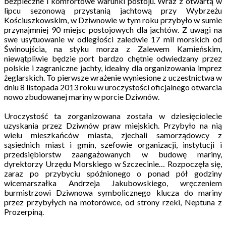
bezpieczne i komfortowe warunki postoju. Wraz z otwartą w
lipcu sezonową przystanią jachtową przy Wybrzeżu
Kościuszkowskim, w Dziwnowie w tym roku przybyło w sumie
przynajmniej 90 miejsc postojowych dla jachtów. Z uwagi na
swe usytuowanie w odległości zaledwie 17 mil morskich od
Świnoujścia, na styku morza z Zalewem Kamieńskim,
niewątpliwie będzie port bardzo chętnie odwiedzany przez
polskie i zagraniczne jachty, idealny dla organizowania imprez
żeglarskich. To pierwsze wrażenie wyniesione z uczestnictwa w
dniu 8 listopada 2013 roku w uroczystości oficjalnego otwarcia
nowo zbudowanej mariny w porcie Dziwnów.
Uroczystość ta zorganizowana została w dziesięciolecie
uzyskania przez Dziwnów praw miejskich. Przybyło na nią
wielu mieszkańców miasta, zjechali samorządowcy z
sąsiednich miast i gmin, szefowie organizacji, instytucji i
przedsiębiorstw zaangażowanych w budowę mariny,
dyrektorzy Urzędu Morskiego w Szczecinie… Rozpoczęła się,
zaraz po przybyciu spóźnionego o ponad pół godziny
wicemarszałka Andrzeja Jakubowskiego, wręczeniem
burmistrzowi Dziwnowa symbolicznego klucza do mariny
przez przybyłych na motorówce, od strony rzeki, Neptuna z
Prozerpiną.