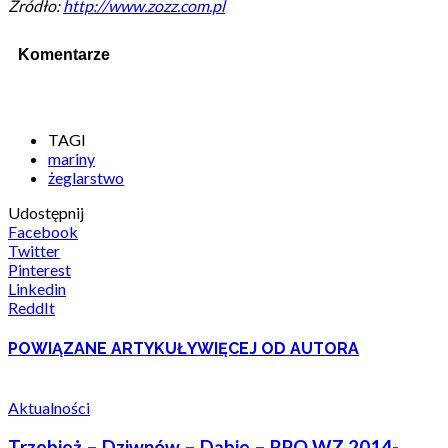
Źródło:
http://www.zozz.com.pl
Komentarze
TAGI
mariny
żeglarstwo
Udostępnij
Facebook
Twitter
Pinterest
Linkedin
ReddIt
POWIĄZANE ARTYKUŁY
WIĘCEJ OD AUTORA
Aktualności
Trzebież – Dziwnów – Dąbie – RPO WZ 2014-