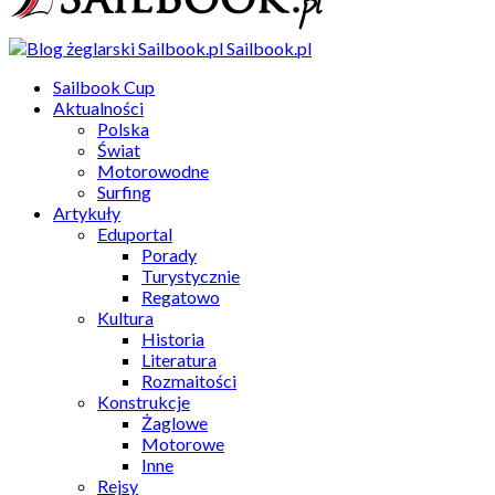
Sailbook.pl
Sailbook Cup
Aktualności
Polska
Świat
Motorowodne
Surfing
Artykuły
Eduportal
Porady
Turystycznie
Regatowo
Kultura
Historia
Literatura
Rozmaitości
Konstrukcje
Żaglowe
Motorowe
Inne
Rejsy