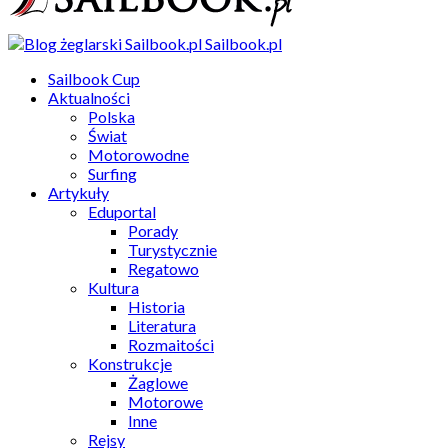
Sailbook.pl
Sailbook Cup
Aktualności
Polska
Świat
Motorowodne
Surfing
Artykuły
Eduportal
Porady
Turystycznie
Regatowo
Kultura
Historia
Literatura
Rozmaitości
Konstrukcje
Żaglowe
Motorowe
Inne
Rejsy