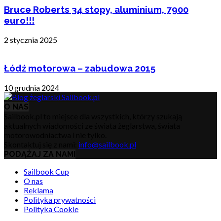
Bruce Roberts 34 stopy, aluminium, 7900
euro!!!
2 stycznia 2025
Łódź motorowa – zabudowa 2015
10 grudnia 2024
O NAS
Sailbook.pl to miejsce dla wszystkich, którzy szukają
aktualnych wiadomości ze świata żeglarstwa, świata
motorowodniactwa i nie tylko.
Skontaktuj się z nami:
info@sailbook.pl
PODĄŻAJ ZA NAMI
Sailbook Cup
O nas
Reklama
Polityka prywatności
Polityka Cookie