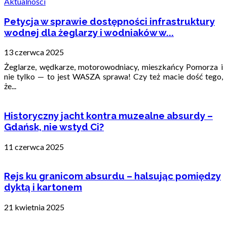
Aktualności
Petycja w sprawie dostępności infrastruktury
wodnej dla żeglarzy i wodniaków w...
13 czerwca 2025
Żeglarze, wędkarze, motorowodniacy, mieszkańcy Pomorza i
nie tylko — to jest WASZA sprawa! Czy też macie dość tego,
że...
Historyczny jacht kontra muzealne absurdy –
Gdańsk, nie wstyd Ci?
11 czerwca 2025
Rejs ku granicom absurdu – halsując pomiędzy
dyktą i kartonem
21 kwietnia 2025