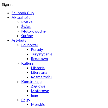
Sign in
Sailbook Cup
Aktualności
Polska
Świat
Motorowodne
Surfing
Artykuły
Eduportal
Porady
Turystycznie
Regatowo
Kultura
Historia
Literatura
Rozmaitości
Konstrukcje
Żaglowe
Motorowe
Inne
Rejsy
Morskie