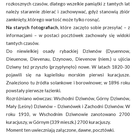
rozkosznych czasów, dlatego wszelkie pamiątki z tamtych lat
należy starannie zbierać i zachowywać, gdyż stanowią zbiór
zamknięty, którego wartość może tylko rosnąć.
Na starych fotografiach
, które zaczęto sobie przesyłać – z
informacjami – w postaci pocztówek zachowały się widoki
tamtych czasów.
Do niewielkiej osady rybackiej Dziwnów (Dyuennow,
Dieuenow, Dievenau, Dzynowo, Dievenow (niem.) u ujścia
Dziwny też przyszło (przypłynęło) nowe. W latach 1820-30
pojawili się na kąpielisku morskim pierwsi kuracjusze.
Znaleziono tu źródła solankowe i borowinowe; w 1896 roku
powstały pierwsze łazienki.
Rozróżniano wówczas: Wschodni Dziwnów, Górny Dziwnów,
Mały (Leśny) Dziwnów – Dziwnówek i Zachodni Dziwnów. W
roku 1910, w Wschodnim Dziwnowie zanotowano 2700
kuracjuszy, w Górnym (339 mieszk.) 2700 kuracjuszy.
Moment ten uwieczniają załączone, dawne, pocztówki.