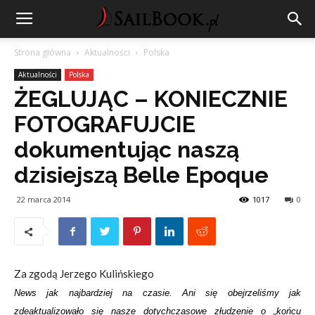
Strona główna
Aktualności
Polska
Aktualności
Polska
ŻEGLUJĄC – KONIECZNIE
FOTOGRAFUJCIE
dokumentując naszą
dzisiejszą Belle Epoque
22 marca 2014
1017
0
Za zgodą Jerzego Kulińskiego
News jak najbardziej na czasie. Ani się obejrzeliśmy jak
zdeaktualizowało się nasze dotychczasowe złudzenie o „końcu