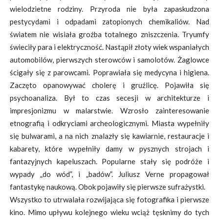
wielodzietne rodziny. Przyroda nie była zapaskudzona
pestycydami i odpadami zatopionych chemikaliów. Nad
światem nie wisiała groźba totalnego zniszczenia. Tryumfy
świeciły para i elektryczność. Nastąpił złoty wiek wspaniałych
automobilów, pierwszych sterowców i samolotów. Żaglowce
ścigały się z parowcami. Poprawiała się medycyna i higiena.
Zaczęto opanowywać cholerę i gruźlicę. Pojawiła się
psychoanaliza. Był to czas secesji w architekturze i
impresjonizmu w malarstwie. Wzrosło zainteresowanie
etnografią i odkryciami archeologicznymi. Miasta wypełniły
się bulwarami, a na nich znalazły się kawiarnie, restauracje i
kabarety, które wypełniły damy w pysznych strojach i
fantazyjnych kapeluszach. Popularne stały się podróże i
wypady „do wód”, i „badów”. Juliusz Verne propagował
fantastykę naukową. Obok pojawiły się pierwsze sufrażystki.
Wszystko to utrwalała rozwijająca się fotografika i pierwsze
kino. Mimo upływu kolejnego wieku wciąż tęsknimy do tych