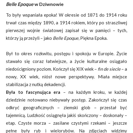
Belle Epoque
w Dziwnowie
To były wspaniała epoka! W okresie od 1871 do 1914 roku
trwał czas między 1890, a 1914 rokiem, który po straszliwej
pierwszej wojnie światowej zapisał się w pamięci – tych,
którzy ją przeżyli – jako
Belle Epoque
, Piękna Epoka.
Był to okres rozkwitu, postępu i spokoju w Europie. Życie
stawało się coraz łatwiejsze, a życie kulturalne osiągało
niedościgniony poziom. Kończył się XIX wiek –
fin de siecle
– a
nowy, XX wiek, niósł nowe perspektywy. Miała miejsce
stabilizacja z nutką dekadencji.
Była to fascynująca era
– na każdym kroku, w każdej
dziedzinie notowano niebywały postęp. Zakończył się czas
odkryć geograficznych – ziemski glob – przestał być
tajemnicą. Ludzkość osiągnęła jakiś skończony – doskonały –
etap. Czyste morza – zasilane czystymi rzekami – jeszcze
pełne były ryb i wielorybów. Na zdjęciach widzimy