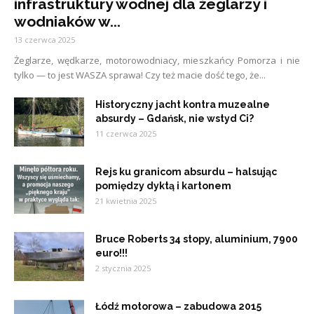
infrastruktury wodnej dla żeglarzy i
wodniaków w...
13 czerwca 2025
Żeglarze, wędkarze, motorowodniacy, mieszkańcy Pomorza i nie
tylko — to jest WASZA sprawa! Czy też macie dość tego, że...
Historyczny jacht kontra muzealne
absurdy – Gdańsk, nie wstyd Ci?
11 czerwca 2025
Rejs ku granicom absurdu – halsując
pomiędzy dyktą i kartonem
21 kwietnia 2025
Bruce Roberts 34 stopy, aluminium, 7900
euro!!!
2 stycznia 2025
Łódź motorowa – zabudowa 2015