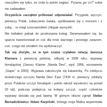
cieszyłem się tylko, że zrobi to polski żeglarz. Pytania „po co?” sobie
nie zadawałem.
Oczywiście zacząłem próbować odpowiadać
. Przygoda, wyczyn,
pierwszy Polak, zobaczenie świata, spróbowanie się z morzem i z
sobą… to mógł szesnastoletni chłopak wymyślić.
Nie trafiałem jednak do przekonania kolegi. Denerwowałem się, bo
uparcie kwestionował on coś dla mnie ważnego i prostego zarazem,
coś, czego nie umiałem mu wytłumaczyć.
Tak się złożyło, że w tym czasie czytałem relację Janusza
Klarnera
z pierwszej polskiej, odbytej w 1939 roku, wyprawy
himalajskiej (Janusz Klarner „Nanda Devi”, wyd. 1956, wznowienie
„Stapis” w 2003). Wyprawa zakończyła się katastrofą. Po zdobyciu
dziewiczego szczytu Nanda Devi East (7434 m, pierwszy zdobyty
przez Polaków szczyt himalajski i polski rekord wysokości na ponad
20 lat), podczas podejścia na kolejny szczyt, część członków
wyprawy dostała się pod lawinę. W górnym obozie zginęli
Stefan
Bernadzikiewicz
i
Adam Karpiński
, którego moja Matka wspominała