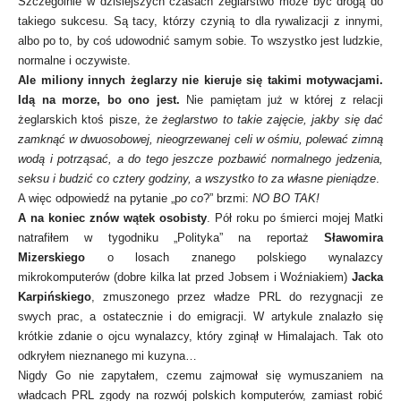
Szczególnie w dzisiejszych czasach żeglarstwo może być drogą do
takiego sukcesu. Są tacy, którzy czynią to dla rywalizacji z innymi,
albo po to, by coś udowodnić samym sobie. To wszystko jest ludzkie,
normalne i oczywiste.
Ale miliony innych żeglarzy nie kieruje się takimi motywacjami.
Idą na morze, bo ono jest.
Nie pamiętam już w której z relacji
żeglarskich ktoś pisze, że
żeglarstwo to takie zajęcie, jakby się dać
zamknąć w dwuosobowej, nieogrzewanej celi w ośmiu, polewać zimną
wodą i potrząsać, a do tego jeszcze pozbawić normalnego jedzenia,
seksu i budzić co cztery godziny, a wszystko to za własne pieniądze
.
A więc odpowiedź na pytanie „p
o co
?” brzmi:
NO BO TAK!
A na koniec znów wątek osobisty
. Pół roku po śmierci mojej Matki
natrafiłem w tygodniku „Polityka” na reportaż
Sławomira
Mizerskiego
o losach znanego polskiego wynalazcy
mikrokomputerów (dobre kilka lat przed Jobsem i Woźniakiem)
Jacka
Karpińskiego
, zmuszonego przez władze PRL do rezygnacji ze
swych prac, a ostatecznie i do emigracji. W artykule znalazło się
krótkie zdanie o ojcu wynalazcy, który zginął w Himalajach. Tak oto
odkryłem nieznanego mi kuzyna…
Nigdy Go nie zapytałem, czemu zajmował się wymuszaniem na
władcach PRL zgody na rozwój polskich komputerów, zamiast robić