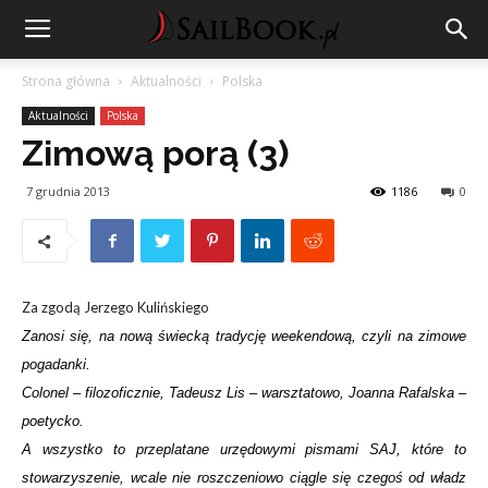
Strona główna
Aktualności
Polska
Aktualności
Polska
Zimową porą (3)
7 grudnia 2013
1186
0
Za zgodą Jerzego Kulińskiego
Zanosi się, na nową świecką tradycję weekendową, czyli na zimowe
pogadanki.
Colonel – filozoficznie, Tadeusz Lis – warsztatowo, Joanna Rafalska –
poetycko.
A wszystko to przeplatane urzędowymi pismami SAJ, które to
stowarzyszenie, wcale nie roszczeniowo ciągle się czegoś od władz