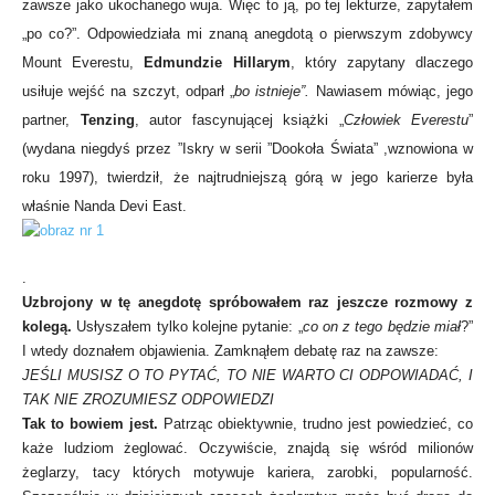
zawsze jako ukochanego wuja. Więc to ją, po tej lekturze, zapytałem
„po co?”. Odpowiedziała mi znaną anegdotą o pierwszym zdobywcy
Mount Everestu,
Edmundzie Hillarym
, który zapytany dlaczego
usiłuje wejść na szczyt, odparł „
bo istnieje”.
Nawiasem mówiąc, jego
partner,
Tenzing
, autor fascynującej książki „
Człowiek Everestu
”
(wydana niegdyś przez ”Iskry w serii ”Dookoła Świata” ,wznowiona w
roku 1997), twierdził, że najtrudniejszą górą w jego karierze była
właśnie Nanda Devi East.
.
Uzbrojony w tę anegdotę spróbowałem raz jeszcze rozmowy z
kolegą.
Usłyszałem tylko kolejne pytanie: „
co on z tego będzie miał
?”
I wtedy doznałem objawienia. Zamknąłem debatę raz na zawsze:
JEŚLI MUSISZ O TO PYTAĆ, TO NIE WARTO CI ODPOWIADAĆ, I
TAK NIE ZROZUMIESZ ODPOWIEDZI
Tak to bowiem jest.
Patrząc obiektywnie, trudno jest powiedzieć, co
każe ludziom żeglować. Oczywiście, znajdą się wśród milionów
żeglarzy, tacy których motywuje kariera, zarobki, popularność.