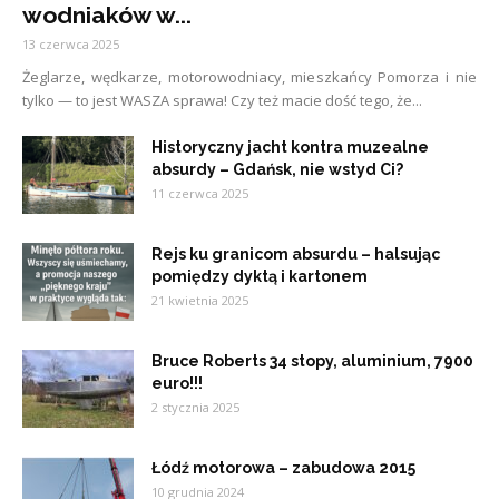
wodniaków w...
13 czerwca 2025
Żeglarze, wędkarze, motorowodniacy, mieszkańcy Pomorza i nie
tylko — to jest WASZA sprawa! Czy też macie dość tego, że...
Historyczny jacht kontra muzealne
absurdy – Gdańsk, nie wstyd Ci?
11 czerwca 2025
Rejs ku granicom absurdu – halsując
pomiędzy dyktą i kartonem
21 kwietnia 2025
Bruce Roberts 34 stopy, aluminium, 7900
euro!!!
2 stycznia 2025
Łódź motorowa – zabudowa 2015
10 grudnia 2024