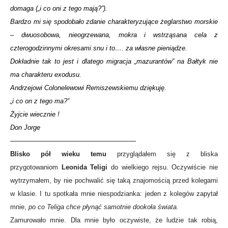
domaga („i co oni z tego mają?”).
Bardzo mi się spodobało zdanie charakteryzujące żeglarstwo morskie
– dwuosobowa, nieogrzewana, mokra i wstrząsana cela z
czterogodzinnymi okresami snu i to…. za własne pieniądze.
Dokładnie tak to jest i dlatego migracja „mazurantów” na Bałtyk nie
ma charakteru exodusu.
Andrzejowi Colonelewowi Remiszewskiemu dziękuję.
„i co on z tego ma?”
Żyjcie wiecznie !
Don Jorge
———————————————————
Blisko pół wieku temu
przyglądałem się z bliska
przygotowaniom
Leonida Teligi
do wielkiego rejsu. Oczywiście nie
wytrzymałem, by nie pochwalić się taką znajomością przed kolegami
w klasie. I tu spotkała mnie niespodzianka: jeden z kolegów zapytał
mnie,
po co Teliga chce płynąć samotnie dookoła świata.
Zamurowało mnie. Dla mnie było oczywiste, że ludzie tak robią,