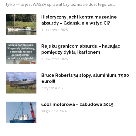
tylko — to jest WASZA sprawa! Czy też macie dość tego, że...
Historyczny jacht kontra muzealne
absurdy – Gdańsk, nie wstyd Ci?
11 czerwca 2025
Rejs ku granicom absurdu – halsując
pomiędzy dyktą i kartonem
21 kwietnia 2025
Bruce Roberts 34 stopy, aluminium, 7900
euro!!!
2 stycznia 2025
Łódź motorowa – zabudowa 2015
10 grudnia 2024