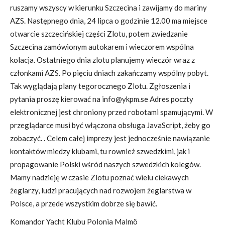
ruszamy wszyscy w kierunku Szczecina i zawijamy do mariny
AZS. Następnego dnia, 24 lipca o godzinie 12.00 ma miejsce
otwarcie szczecińskiej części Zlotu, potem zwiedzanie
Szczecina zamówionym autokarem i wieczorem wspólna
kolacja. Ostatniego dnia zlotu planujemy wieczór wraz z
członkami AZS. Po pięciu dniach zakańczamy wspólny pobyt.
Tak wyglądają plany tegorocznego Zlotu. Zgłoszenia i
pytania proszę kierować na info@ykpm.se Adres poczty
elektronicznej jest chroniony przed robotami spamującymi. W
przeglądarce musi być włączona obsługa JavaScript, żeby go
zobaczyć. . Celem całej imprezy jest jednocześnie nawiązanie
kontaktów miedzy klubami, tu rownież szwedzkimi, jak i
propagowanie Polski wśród naszych szwedzkich kolegów.
Mamy nadzieję w czasie Zlotu poznać wielu ciekawych
żeglarzy, ludzi pracujących nad rozwojem żeglarstwa w
Polsce, a przede wszystkim dobrze się bawić.
Komandor Yacht Klubu Polonia Malmö