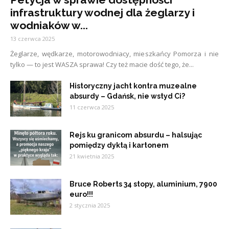
infrastruktury wodnej dla żeglarzy i
wodniaków w...
13 czerwca 2025
Żeglarze, wędkarze, motorowodniacy, mieszkańcy Pomorza i nie
tylko — to jest WASZA sprawa! Czy też macie dość tego, że...
Historyczny jacht kontra muzealne
absurdy – Gdańsk, nie wstyd Ci?
11 czerwca 2025
Rejs ku granicom absurdu – halsując
pomiędzy dyktą i kartonem
21 kwietnia 2025
Bruce Roberts 34 stopy, aluminium, 7900
euro!!!
2 stycznia 2025