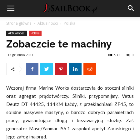
Strona główna
Aktualności
Polska
Aktualności
Polska
Zobaczcie te machiny
13 grudnia 2011
539
0
Wczoraj firma Marine Works dostarczyła do stoczni silniki
oraz agregat prądotwórczy. Silniki, przypomnijmy, Vetus
Deutz DT 44425, 114KM każdy, z przekładniami ZF45, to
solidne masywne maszyny, o bardzo dobrych parametrach
pracy, gwarantujące długą i bezawaryjną służbę. Zaś
generator Mase/Yanmar IS6.1 zaspokoi apetyt Zaruskiego i
jego załogi na prąd.