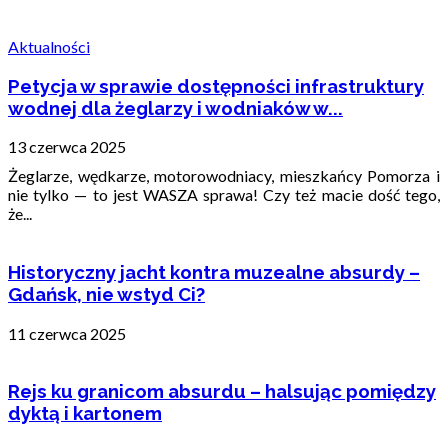
Aktualności
Petycja w sprawie dostępności infrastruktury
wodnej dla żeglarzy i wodniaków w...
13 czerwca 2025
Żeglarze, wędkarze, motorowodniacy, mieszkańcy Pomorza i
nie tylko — to jest WASZA sprawa! Czy też macie dość tego,
że...
Historyczny jacht kontra muzealne absurdy –
Gdańsk, nie wstyd Ci?
11 czerwca 2025
Rejs ku granicom absurdu – halsując pomiędzy
dyktą i kartonem