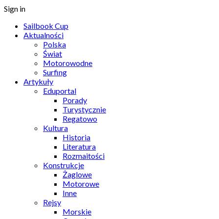
Sign in
Sailbook Cup
Aktualności
Polska
Świat
Motorowodne
Surfing
Artykuły
Eduportal
Porady
Turystycznie
Regatowo
Kultura
Historia
Literatura
Rozmaitości
Konstrukcje
Żaglowe
Motorowe
Inne
Rejsy
Morskie