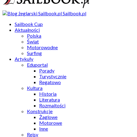
Sailbook.pl
Sailbook Cup
Aktualności
Polska
Świat
Motorowodne
Surfing
Artykuły
Eduportal
Porady
Turystycznie
Regatowo
Kultura
Historia
Literatura
Rozmaitości
Konstrukcje
Żaglowe
Motorowe
Inne
Rejsy