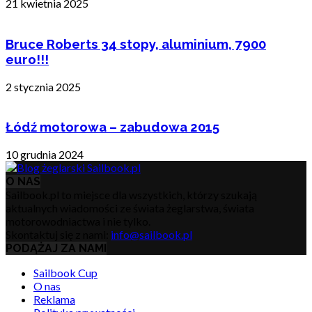
21 kwietnia 2025
Bruce Roberts 34 stopy, aluminium, 7900
euro!!!
2 stycznia 2025
Łódź motorowa – zabudowa 2015
10 grudnia 2024
O NAS
Sailbook.pl to miejsce dla wszystkich, którzy szukają
aktualnych wiadomości ze świata żeglarstwa, świata
motorowodniactwa i nie tylko.
Skontaktuj się z nami:
info@sailbook.pl
PODĄŻAJ ZA NAMI
Sailbook Cup
O nas
Reklama