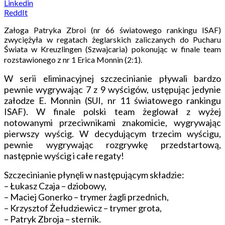
Linkedin
ReddIt
Załoga Patryka Zbroi (nr 66 światowego rankingu ISAF)
zwyciężyła w regatach żeglarskich zaliczanych do Pucharu
Świata w Kreuzlingen (Szwajcaria) pokonując w finale team
rozstawionego z nr 1 Erica Monnin (2:1).
W serii eliminacyjnej szczecinianie pływali bardzo
pewnie wygrywając 7 z 9 wyścigów, ustępując jedynie
załodze E. Monnin (SUI, nr 11 światowego rankingu
ISAF). W finale polski team żeglował z wyżej
notowanymi przeciwnikami znakomicie, wygrywając
pierwszy wyścig. W decydującym trzecim wyścigu,
pewnie wygrywając rozgrywkę przedstartową,
następnie wyścig i całe regaty!
Szczecinianie płynęli w następującym składzie:
– Łukasz Czaja – dziobowy,
– Maciej Gonerko – trymer żagli przednich,
– Krzysztof Żełudziewicz – trymer grota,
– Patryk Zbroja – sternik.