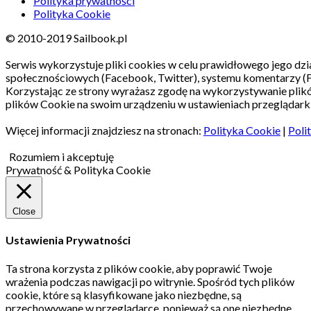
Polityka prywatności
Polityka Cookie
© 2010-2019 Sailbook.pl
Serwis wykorzystuje pliki cookies w celu prawidłowego jego dzia
społecznościowych (Facebook, Twitter), systemu komentarzy (
Korzystając ze strony wyrażasz zgodę na wykorzystywanie pli
plików Cookie na swoim urządzeniu w ustawieniach przeglądarki
Więcej informacji znajdziesz na stronach:
Polityka Cookie
|
Poli
Rozumiem i akceptuję
Prywatność & Polityka Cookie
Close
Ustawienia Prywatności
Ta strona korzysta z plików cookie, aby poprawić Twoje
wrażenia podczas nawigacji po witrynie.
Spośród tych plików
cookie, które są klasyfikowane jako niezbędne, są
przechowywane w przeglądarce, ponieważ są one niezbędne