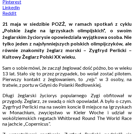
Pinterest
Linkedin
ReddIt
21 maja w siedzibie POZŻ, w ramach spotkań z cyklu
„Polskie żagle na igrzyskach olimpijskich”, o swoim
żeglarskim życiorysie opowiedziała wyjątkowa osoba. Nie
tylko jeden z najsłynniejszych polskich olimpijczyków, ale
równie znakomity żeglarz morski – Zygfryd Perlicki –
Kultowy Żeglarz Polski XX wieku.
Sam o sobie mówi, że zaczął żeglować dość późno, bo w wieku
13 lat. Stało się to przez przypadek, bo wolał zostać pilotem.
Pierwszy kontakt z żeglowaniem, to „rejs” w 3 osoby, na
tratwie, z portu w Gdyni do Polanki Redłowskiej.
Długi żeglarski życiorys popularnego Zygi obfitował w
przygody. Żeglarz, ze swadą o nich opowiadał. A było o czym.
Zygrfryd Perlicki ma na swoim koncie 8 miejsce na Igrzyskach
w Monachium, zwycięstwo w Kieler Woche i udział w
wokółziemskich regatach Whitbread Round The World Race
na jachcie „Copernicus”.