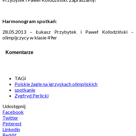
Harmonogram spotkań:
28.05.2013 – Łukasz Przybytek i Paweł Kołodziński –
olimpijczycy w klasie 49er
Komentarze
TAGI
Polskie żagle na igrzyskach olimpijskich
spotkanie
Zygfryd Perlicki
Udostępnij
Facebook
Twitter
Pinterest
Linkedin
ReddIt