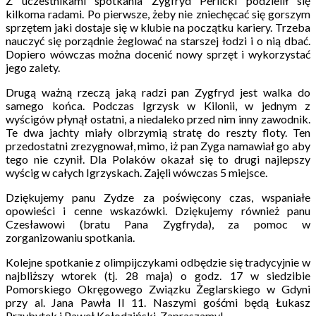
Z uczestnikami spotkania Zygfryd Perlicki podzielił się
kilkoma radami. Po pierwsze, żeby nie zniechęcać się gorszym
sprzętem jaki dostaje się w klubie na początku kariery. Trzeba
nauczyć się porządnie żeglować na starszej łodzi i o nią dbać.
Dopiero wówczas można docenić nowy sprzęt i wykorzystać
jego zalety.
Drugą ważną rzeczą jaką radzi pan Zygfryd jest walka do
samego końca. Podczas Igrzysk w Kilonii, w jednym z
wyścigów płynął ostatni, a niedaleko przed nim inny zawodnik.
Te dwa jachty miały olbrzymią stratę do reszty floty. Ten
przedostatni zrezygnował, mimo, iż pan Zyga namawiał go aby
tego nie czynił. Dla Polaków okazał się to drugi najlepszy
wyścig w całych Igrzyskach. Zajęli wówczas 5 miejsce.
Dziękujemy panu Zydze za poświęcony czas, wspaniałe
opowieści i cenne wskazówki. Dziękujemy również panu
Czesławowi (bratu Pana Zygfryda), za pomoc w
zorganizowaniu spotkania.
Kolejne spotkanie z olimpijczykami odbędzie się tradycyjnie w
najbliższy wtorek (tj. 28 maja) o godz. 17 w siedzibie
Pomorskiego Okręgowego Związku Żeglarskiego w Gdyni
przy al. Jana Pawła II 11. Naszymi gośćmi będą Łukasz
Przybytek i Paweł Kołodziński. Zapraszamy!