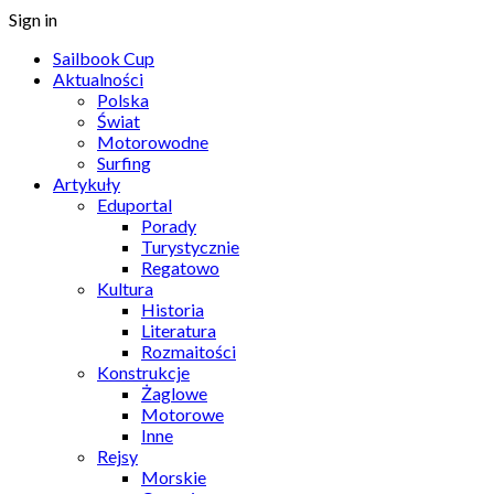
Sign in
Sailbook Cup
Aktualności
Polska
Świat
Motorowodne
Surfing
Artykuły
Eduportal
Porady
Turystycznie
Regatowo
Kultura
Historia
Literatura
Rozmaitości
Konstrukcje
Żaglowe
Motorowe
Inne
Rejsy
Morskie