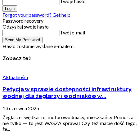
Twoje hasło
Forgot your password? Get help
Password recovery
Odzyskaj swoje hasło
Twój e-mail
Hasło zostanie wysłane e-mailem.
Zobacz też
Aktualności
Petycja w sprawie dostępności infrastruktury
wodnej dla żeglarzy i wodniaków w...
13 czerwca 2025
Żeglarze, wędkarze, motorowodniacy, mieszkańcy Pomorza i
nie tylko — to jest WASZA sprawa! Czy też macie dość tego,
że...