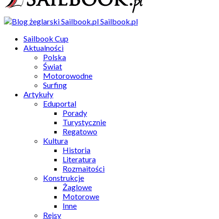
Sailbook.pl
Sailbook Cup
Aktualności
Polska
Świat
Motorowodne
Surfing
Artykuły
Eduportal
Porady
Turystycznie
Regatowo
Kultura
Historia
Literatura
Rozmaitości
Konstrukcje
Żaglowe
Motorowe
Inne
Rejsy