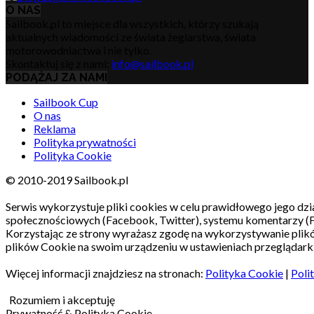
O NAS
Sailbook.pl to miejsce dla wszystkich, którzy szukają
aktualnych wiadomości ze świata żeglarstwa, świata
motorowodniactwa i nie tylko.
Skontaktuj się z nami:
info@sailbook.pl
PODĄŻAJ ZA NAMI
Sailbook Cup
O nas
Reklama
Polityka prywatności
Polityka Cookie
© 2010-2019 Sailbook.pl
Serwis wykorzystuje pliki cookies w celu prawidłowego jego dzia
społecznościowych (Facebook, Twitter), systemu komentarzy (
Korzystając ze strony wyrażasz zgodę na wykorzystywanie pli
plików Cookie na swoim urządzeniu w ustawieniach przeglądarki
Więcej informacji znajdziesz na stronach:
Polityka Cookie
|
Poli
Rozumiem i akceptuję
Prywatność & Polityka Cookie