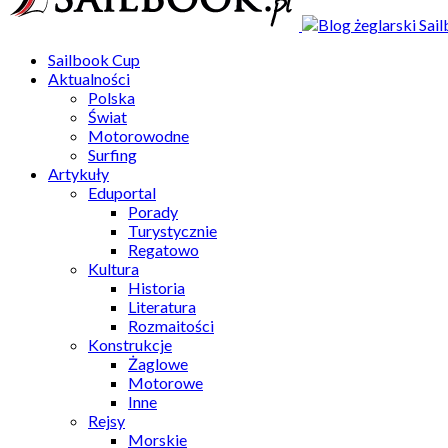
Sailbook Cup
Aktualności
Polska
Świat
Motorowodne
Surfing
Artykuły
Eduportal
Porady
Turystycznie
Regatowo
Kultura
Historia
Literatura
Rozmaitości
Konstrukcje
Żaglowe
Motorowe
Inne
Rejsy
Morskie