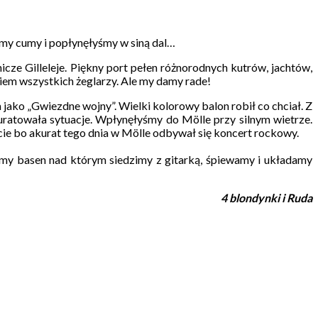
my cumy i popłynęłyśmy w siną dal…
e Gilleleje. Piękny port pełen różnorodnych kutrów, jachtów,
iem wszystkich żeglarzy. Ale my damy rade!
jako „Gwiezdne wojny”. Wielki kolorowy balon robił co chciał. Z
 uratowała sytuacje. Wpłynęłyśmy do Mölle przy silnym wietrze.
ie bo akurat tego dnia w Mölle odbywał się koncert rockowy.
śmy basen nad którym siedzimy z gitarką, śpiewamy i układamy
4 blondynki i Ruda