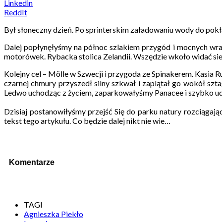
Linkedin
ReddIt
Był słoneczny dzień. Po sprinterskim załadowaniu wody do pok
Dalej popłynęłyśmy na północ szlakiem przygód i mocnych wra
motorówek. Rybacka stolica Zelandii. Wszędzie wkoło widać siec
Kolejny cel – Mölle w Szwecji i przygoda ze Spinakerem. Kasia 
czarnej chmury przyszedł silny szkwał i zaplątał go wokół szt
Ledwo uchodząc z życiem, zaparkowałyśmy Panacee i szybko udał
Dzisiaj postanowiłyśmy przejść Się do parku natury rozciąga
tekst tego artykułu. Co będzie dalej nikt nie wie…
Komentarze
TAGI
Agnieszka Piekło