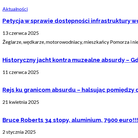
Aktualności
Petycja w sprawie dostępności infrastruktury wo
13 czerwca 2025
Żeglarze, wędkarze, motorowodniacy, mieszkańcy Pomorza i nie t
Historyczny jacht kontra muzealne absurdy – Gd
11 czerwca 2025
Rejs ku granicom absurdu – halsując pomiędzy 
21 kwietnia 2025
Bruce Roberts 34 stopy, aluminium, 7900 euro!!!
2 stycznia 2025