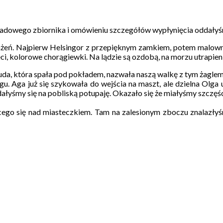
ładowego zbiornika i omówieniu szczegółów wypłynięcia oddałyś
żeń. Najpierw Helsingor z przepięknym zamkiem, potem malownicz
i, kolorowe chorągiewki. Na lądzie są ozdobą, na morzu utrapien
Ruda, która spała pod pokładem, nazwała naszą walkę z tym żaglem 
agu. Aga już się szykowała do wejścia na maszt, ale dzielna Olga
yśmy się na pobliską potupaję. Okazało się że miałyśmy szczęśc
jącego się nad miasteczkiem. Tam na zalesionym zboczu znalazły