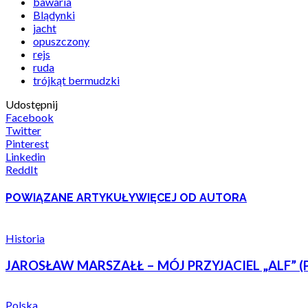
bawaria
Blądynki
jacht
opuszczony
rejs
ruda
trójkąt bermudzki
Udostępnij
Facebook
Twitter
Pinterest
Linkedin
ReddIt
POWIĄZANE ARTYKUŁY
WIĘCEJ OD AUTORA
Historia
JAROSŁAW MARSZAŁŁ – MÓJ PRZYJACIEL „ALF” (P
Polska