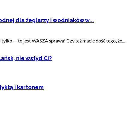
dnej dla żeglarzy i wodniaków w...
ylko — to jest WASZA sprawa! Czy też macie dość tego, że...
ańsk, nie wstyd Ci?
dyktą i kartonem