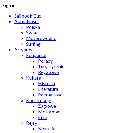
Sign in
Sailbook Cup
Aktualności
Polska
Świat
Motorowodne
Surfing
Artykuły
Eduportal
Porady
Turystycznie
Regatowo
Kultura
Historia
Literatura
Rozmaitości
Konstrukcje
Żaglowe
Motorowe
Inne
Rejsy
Morskie