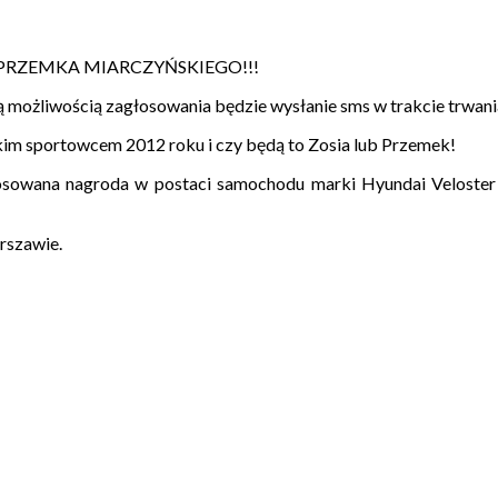
PRZEMKA MIARCZYŃSKIEGO!!!
ną możliwością zagłosowania będzie wysłanie sms w trakcie trwania
kim sportowcem 2012 roku i czy będą to Zosia lub Przemek!
losowana nagroda w postaci samochodu marki Hyundai Veloste
arszawie.