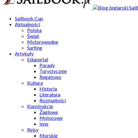
Sailbook Cup
Aktualności
Polska
Świat
Motorowodne
Surfing
Artykuły
Eduportal
Porady
Turystycznie
Regatowo
Kultura
Historia
Literatura
Rozmaitości
Konstrukcje
Żaglowe
Motorowe
Inne
Rejsy
Morskie