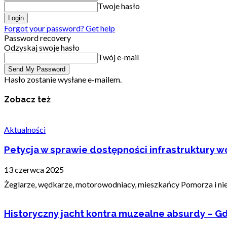
Twoje hasło
Forgot your password? Get help
Password recovery
Odzyskaj swoje hasło
Twój e-mail
Hasło zostanie wysłane e-mailem.
Zobacz też
Aktualności
Petycja w sprawie dostępności infrastruktury wo
13 czerwca 2025
Żeglarze, wędkarze, motorowodniacy, mieszkańcy Pomorza i nie t
Historyczny jacht kontra muzealne absurdy – Gd