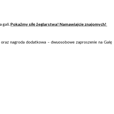
 gali.
Pokażmy siłę żeglarstwa! Namawiajcie znajomych!
r oraz nagroda dodatkowa – dwuosobowe zaproszenie na Galę