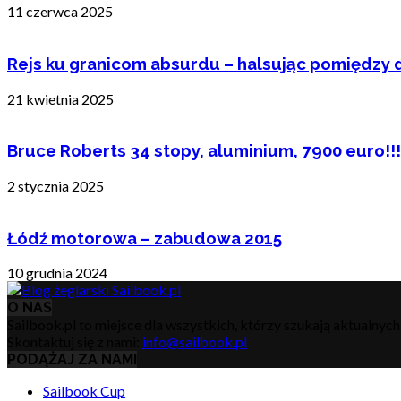
11 czerwca 2025
Rejs ku granicom absurdu – halsując pomiędzy 
21 kwietnia 2025
Bruce Roberts 34 stopy, aluminium, 7900 euro!!!
2 stycznia 2025
Łódź motorowa – zabudowa 2015
10 grudnia 2024
O NAS
Sailbook.pl to miejsce dla wszystkich, którzy szukają aktualnyc
Skontaktuj się z nami:
info@sailbook.pl
PODĄŻAJ ZA NAMI
Sailbook Cup