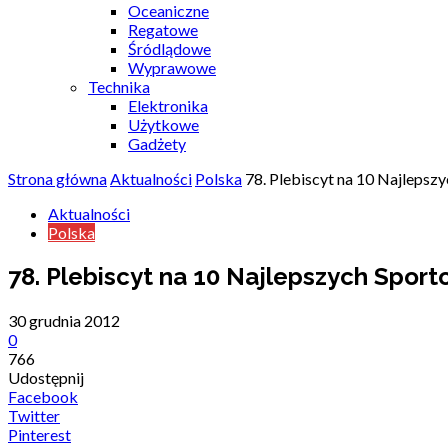
Oceaniczne
Regatowe
Śródlądowe
Wyprawowe
Technika
Elektronika
Użytkowe
Gadżety
Strona główna
Aktualności
Polska
78. Plebiscyt na 10 Najleps
Aktualności
Polska
78. Plebiscyt na 10 Najlepszych Spor
30 grudnia 2012
0
766
Udostępnij
Facebook
Twitter
Pinterest