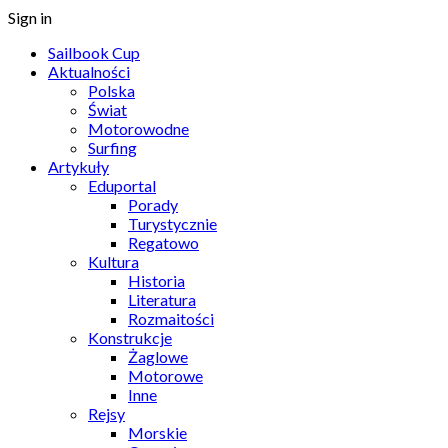
Sign in
Sailbook Cup
Aktualności
Polska
Świat
Motorowodne
Surfing
Artykuły
Eduportal
Porady
Turystycznie
Regatowo
Kultura
Historia
Literatura
Rozmaitości
Konstrukcje
Żaglowe
Motorowe
Inne
Rejsy
Morskie