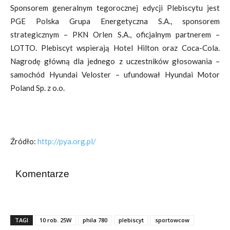
Sponsorem generalnym tegorocznej edycji Plebiscytu jest
PGE Polska Grupa Energetyczna S.A., sponsorem
strategicznym – PKN Orlen S.A., oficjalnym partnerem –
LOTTO. Plebiscyt wspierają Hotel Hilton oraz Coca-Cola.
Nagrodę główną dla jednego z uczestników głosowania –
samochód Hyundai Veloster – ufundował Hyundai Motor
Poland Sp. z o.o.
Źródło:
http://pya.org.pl/
Komentarze
TAGI
10 rob. 25W
phila 780
plebiscyt
sportowcow