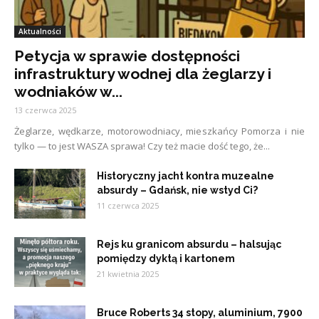
Aktualności
Petycja w sprawie dostępności
infrastruktury wodnej dla żeglarzy i
wodniaków w...
13 czerwca 2025
Żeglarze, wędkarze, motorowodniacy, mieszkańcy Pomorza i nie
tylko — to jest WASZA sprawa! Czy też macie dość tego, że...
Historyczny jacht kontra muzealne
absurdy – Gdańsk, nie wstyd Ci?
11 czerwca 2025
Rejs ku granicom absurdu – halsując
pomiędzy dyktą i kartonem
21 kwietnia 2025
Bruce Roberts 34 stopy, aluminium, 7900