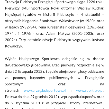
Tradycja Plebiscytu Przeglądu Sportowego sięga 1926 roku.
Pierwszy tytuł Sportowca Roku otrzymał Wacław Kuchar.
Najwięcej tytułów w historii Plebiscytu – 4 statuetki –
otrzymali: biegaczka Stanisława Walasiewicz (w 1930r. oraz
w latach 1932-34), Irena Kirszenstein-Szewińska (1965-66r.
1974r. i 1976r.) oraz Adam Małysz (2001-2003r. oraz
2007r.). Trzy ostatnie edycje Plebiscytu wygrywała Justyna
Kowalczyk.
Wybór Najlepszego Sportowca odbędzie się w drodze
dwuetapowego głosowania. Etap pierwszy rozpocznie się w
dniu 22 listopada 2012 r. i będzie obejmował głosy oddawane
za pomocą kuponów publikowanych w Przeglądzie
Sportowym oraz na
stronach
www.przegladsportowy.pl
i
www.sport.tvp.pl
.
Potrwa do dnia 29 grudnia 2012 r. w przypadku kuponów oraz
do 2 stycznia 2013 r. w przypadku strony internetowej.