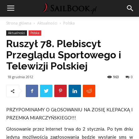
Strona główna
Aktualności
Polska
Aktualności
Polska
Ruszył 78. Plebiscyt
Przeglądu Sportowego i
Telewizji Polskiej
18 grudnia 2012
963
0
PRZYPOMINAMY O GŁOSOWANIU NA ZOSIĘ KLEPACKĄ I
PRZEMKA MIARCZYŃSKIEGO!!!
Głosowanie przez internet trwa do 2 stycznia. Po tym dniu
jedyną możliwością zagłosowania będzie wysłanie sms w