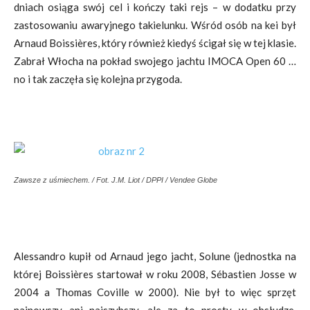
dniach osiąga swój cel i kończy taki rejs – w dodatku przy
zastosowaniu awaryjnego takielunku. Wśród osób na kei był
Arnaud Boissières, który również kiedyś ścigał się w tej klasie.
Zabrał Włocha na pokład swojego jachtu IMOCA Open 60 …
no i tak zaczęła się kolejna przygoda.
Zawsze z uśmiechem. / Fot. J.M. Liot / DPPI / Vendee Globe
Alessandro kupił od Arnaud jego jacht, Solune (jednostka na
której Boissières startował w roku 2008, Sébastien Josse w
2004 a Thomas Coville w 2000). Nie był to więc sprzęt