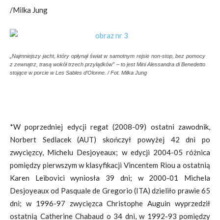
/Milka Jung
„Najmniejszy jacht, który opłynął świat w samotnym rejsie non-stop, bez pomocy
z zewnątrz, trasą wokół trzech przylądków” – to jest Mini Alessandra di Benedetto
stojące w porcie w Les Sables d’Olonne. / Fot. Milka Jung
*W poprzedniej edycji regat (2008-09) ostatni zawodnik,
Norbert Sedlacek (AUT) skończył powyżej 42 dni po
zwycięzcy, Michelu Desjoyeaux; w edycji 2004-05 różnica
pomiędzy pierwszym w klasyfikacji Vincentem Riou a ostatnią
Karen Leibovici wyniosła 39 dni; w 2000-01 Michela
Desjoyeaux od Pasquale de Gregorio (ITA) dzieliło prawie 65
dni; w 1996-97 zwycięzca Christophe Auguin wyprzedził
ostatnią Catherine Chabaud o 34 dni, w 1992-93 pomiędzy