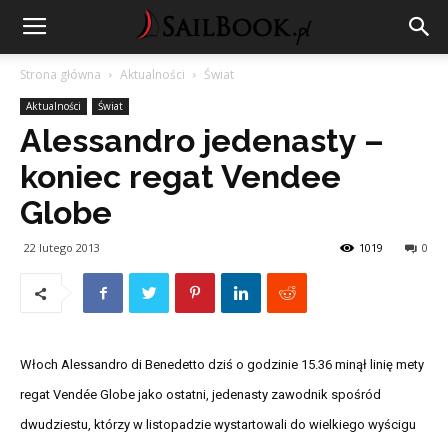
Strona główna
Aktualności
Świat
Aktualności
Świat
Alessandro jedenasty –
koniec regat Vendee
Globe
22 lutego 2013
1019
0
Włoch Alessandro di Benedetto dziś o godzinie 15.36 minął linię mety
regat Vendée Globe jako ostatni, jedenasty zawodnik spośród
dwudziestu, którzy w listopadzie wystartowali do wielkiego wyścigu