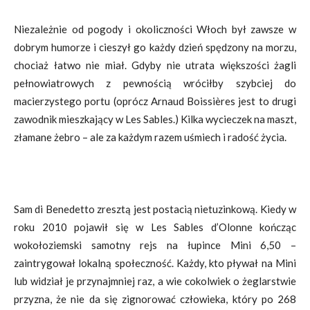
Niezależnie od pogody i okoliczności Włoch był zawsze w
dobrym humorze i cieszył go każdy dzień spędzony na morzu,
chociaż łatwo nie miał. Gdyby nie utrata większości żagli
pełnowiatrowych z pewnością wróciłby szybciej do
macierzystego portu (oprócz Arnaud Boissières jest to drugi
zawodnik mieszkający w Les Sables.) Kilka wycieczek na maszt,
złamane żebro – ale za każdym razem uśmiech i radość życia.
Sam di Benedetto zresztą jest postacią nietuzinkową. Kiedy w
roku 2010 pojawił się w Les Sables d’Olonne kończąc
wokołoziemski samotny rejs na łupince Mini 6,50 –
zaintrygował lokalną społeczność. Każdy, kto pływał na Mini
lub widział je przynajmniej raz, a wie cokolwiek o żeglarstwie
przyzna, że nie da się zignorować człowieka, który po 268