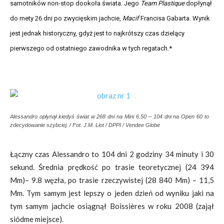
samotników non-stop dookoła świata. Jego
Team Plastique
dopłynął
do mety 26 dni po zwycięskim jachcie,
Macif
Francisa Gabarta. Wynik
jest jednak historyczny, gdyż jest to najkrótszy czas dzielący
pierwszego od ostatniego zawodnika w tych regatach.*
Alessandro opłynął kiedyś świat w 268 dni na Mini 6.50 – 104 dni na Open 60 to
zdecydowanie szybciej. / Fot. J.M. Liot / DPPI / Vendee Globe
Łączny czas Alessandro to 104 dni 2 godziny 34 minuty i 30
sekund. Średnia prędkość po trasie teoretycznej (24 394
Mm)– 9.8 węzła, po trasie rzeczywistej (28 840 Mm) – 11,5
Mm. Tym samym jest lepszy o jeden dzień od wyniku jaki na
tym samym jachcie osiągnął Boissières w roku 2008 (zajął
siódme miejsce).