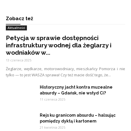
Zobacz też
Aktualności
Petycja w sprawie dostępności
infrastruktury wodnej dla żeglarzy i
wodniaków w...
13 czerwca 2025
Żeglarze, wędkarze, motorowodniacy, mieszkańcy Pomorza i nie
tylko — to jest WASZA sprawa! Czy też macie dość tego, że...
Historyczny jacht kontra muzealne
absurdy – Gdańsk, nie wstyd Ci?
11 czerwca 2025
Rejs ku granicom absurdu – halsując
pomiędzy dyktą i kartonem
21 kwietnia 2025