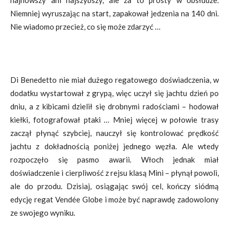
najnowszy ani najszybszy, ale za to prosty w obsłudze.
Niemniej wyruszając na start, zapakował jedzenia na 140 dni.
Nie wiadomo przecież, co się może zdarzyć …
Di Benedetto nie miał dużego regatowego doświadczenia, w
dodatku wystartował z grypą, więc uczył się jachtu dzień po
dniu, a z kibicami dzielił się drobnymi radościami – hodował
kiełki, fotografował ptaki … Mniej więcej w połowie trasy
zaczął płynąć szybciej, nauczył się kontrolować prędkość
jachtu z dokładnością poniżej jednego węzła. Ale wtedy
rozpoczęło się pasmo awarii. Włoch jednak miał
doświadczenie i cierpliwość z rejsu klasą Mini – płynął powoli,
ale do przodu. Dzisiaj, osiągając swój cel, kończy siódmą
edycję regat Vendée Globe i może być naprawdę zadowolony
ze swojego wyniku.