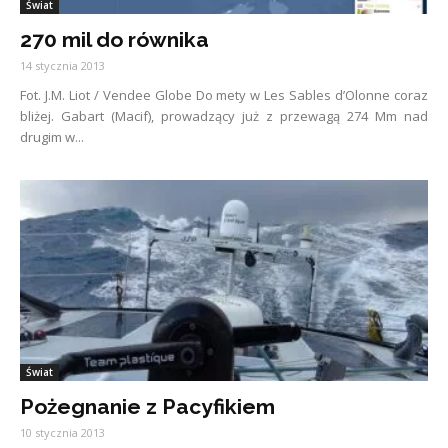
Świat
270 mil do równika
14 stycznia 2013
Fot. J.M. Liot / Vendee Globe Do mety w Les Sables d’Olonne coraz
bliżej. Gabart (Macif), prowadzący już z przewagą 274 Mm nad
drugim w...
Świat
Pożegnanie z Pacyfikiem
10 stycznia 2013