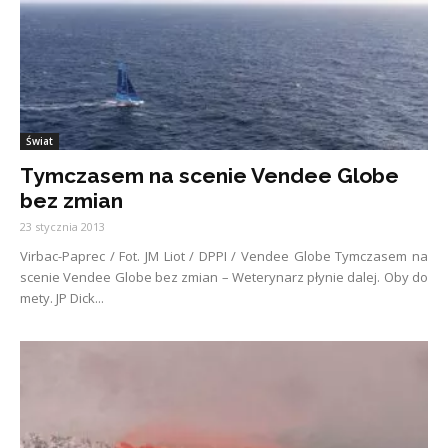
Świat
Tymczasem na scenie Vendee Globe
bez zmian
23 stycznia 2013
Virbac-Paprec / Fot. JM Liot / DPPI / Vendee Globe Tymczasem na
scenie Vendee Globe bez zmian – Weterynarz płynie dalej. Oby do
mety. JP Dick...