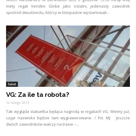
mety regat Vendée Globe jako ostatni, jedenasty zawodnik
spośród dwudziestu, którzy w listopadzie wystartowali...
Świat
VG: Za ile ta robota?
12 lutego 2013
Tak wygląda statuetka będąca nagrodą w regatach VG. Wiemy już,
czyje nazwisko będzie tam wygrawerowane. / fot. MJ Jeszcze
dwóch zawodników walczy na trasie –...