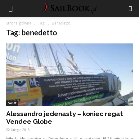
Strona główna
Tagi
Benedetto
Tag: benedetto
Świat
Alessandro jedenasty – koniec regat
Vendee Globe
22 lutego 2013
Włoch Alessandro di Benedetto dziś o godzinie 15.36 minął linię