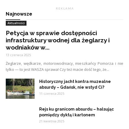
R E K L A M A
Najnowsze
Aktualności
Petycja w sprawie dostępności
infrastruktury wodnej dla żeglarzy i
wodniaków w...
13 czerwca 2025
Żeglarze, wędkarze, motorowodniacy, mieszkańcy Pomorza i nie
tylko — to jest WASZA sprawa! Czy też macie dość tego, że...
Historyczny jacht kontra muzealne
absurdy – Gdańsk, nie wstyd Ci?
11 czerwca 2025
Rejs ku granicom absurdu – halsując
pomiędzy dyktą i kartonem
21 kwietnia 2025