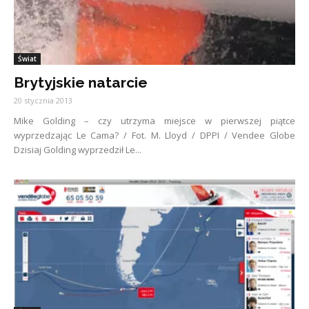
Świat
Brytyjskie natarcie
20 stycznia 2013
Mike Golding – czy utrzyma miejsce w pierwszej piątce
wyprzedzając Le Cama? / Fot. M. Lloyd / DPPI / Vendee Globe
Dzisiaj Golding wyprzedził Le...