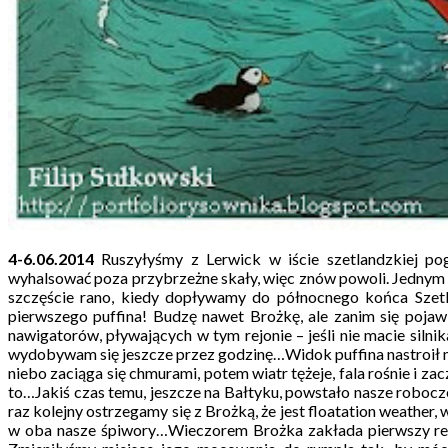
4-6.06.2014
Ruszyłyśmy z Lerwick w iście szetlandzkiej po
wyhalsować poza przybrzeżne skały, więc znów powoli. Jednym sł
szczęście rano, kiedy dopływamy do północnego końca Szetlan
pierwszego puffina! Budzę nawet Brożkę, ale zanim się pojawi
nawigatorów, pływających w tym rejonie – jeśli nie macie siln
wydobywam się jeszcze przez godzinę…Widok puffina nastroił mn
niebo zaciąga się chmurami, potem wiatr tężeje, fala rośnie i
to…Jakiś czas temu, jeszcze na Bałtyku, powstało nasze robocze 
raz kolejny ostrzegamy się z Brożką, że jest floatation weathe
w oba nasze śpiwory…Wieczorem Brożka zakłada pierwszy ref n