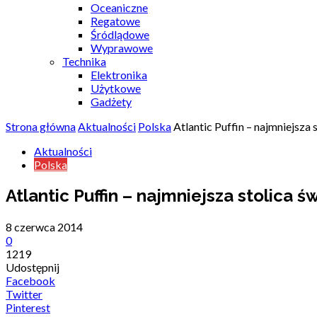
Oceaniczne
Regatowe
Śródlądowe
Wyprawowe
Technika
Elektronika
Użytkowe
Gadżety
Strona główna
Aktualności
Polska
Atlantic Puffin – najmniejsza 
Aktualności
Polska
Atlantic Puffin – najmniejsza stolica 
8 czerwca 2014
0
1219
Udostępnij
Facebook
Twitter
Pinterest