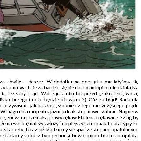
, za chwilę – deszcz. W dodatku na początku musiałyśmy się
tać na wachcie za bardzo się nie da, bo autopilot nie działa Na
ię też silny prąd. Walcząc z nim tuż przed „zakrętem”, widzę
lisko brzegu (może będzie ich więcej?). Cóż za błąd! Rada dla
oczywiście, jak na złość, słabnie i z tego nieszczęsnego prądu
 W ciągu dnia mój entuzjazm jednak stopniowo słabnie. Najpierw
kre, znów mi przemaka prawy rękaw Fladena i rękawice. Szlag by
 że na wachtę należy założyć cieplejszy sztormiak floatacyjny.Po
e skarpety. Teraz już kładziemy się spać ze stopami opatulonymi
cie radzimy sobie z tym jednoosobowo, mimo braku autopilota.