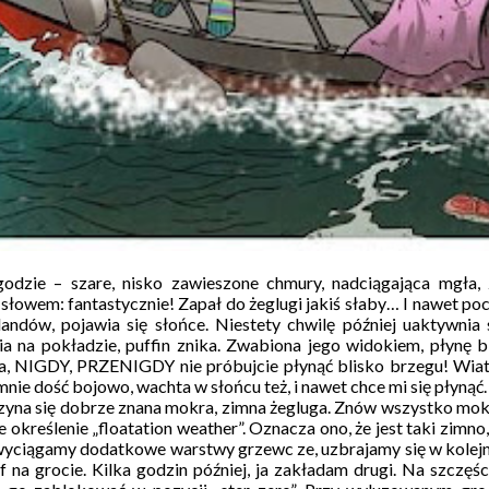
godzie – szare, nisko zawieszone chmury, nadciągająca mgła
owem: fantastycznie! Zapał do żeglugi jakiś słaby… I nawet poczy
dów, pojawia się słońce. Niestety chwilę później uaktywnia s
a na pokładzie, puffin znika. Zwabiona jego widokiem, płynę b
ika, NIGDY, PRZENIGDY nie próbujcie płynąć blisko brzegu! Wiatr 
ie dość bojowo, wachta w słońcu też, i nawet chce mi się płynąć.
 zaczyna się dobrze znana mokra, zimna żegluga. Znów wszystko mo
określenie „floatation weather”. Oznacza ono, że jest taki zimno,
r, wyciągamy dodatkowe warstwy grzewc ze, uzbrajamy się w kolejn
a grocie. Kilka godzin później, ja zakładam drugi. Na szczęś