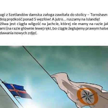
gi z Szetlandów damska załoga zawitała do stolicy – Tornshavn 
ednią prędkość ponad 5 węzłów! A jutro… ruszamy na Islandię!
iwa jest ciągła wilgość na jachcie, której nie mamy na razie ja
psami (na razie głównie lewej ręki, bo ciągle żeglujemy prawym h
odawania nowych zdjęć.