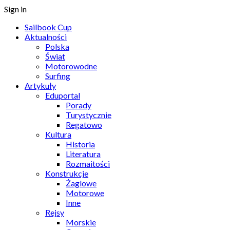
Sign in
Sailbook Cup
Aktualności
Polska
Świat
Motorowodne
Surfing
Artykuły
Eduportal
Porady
Turystycznie
Regatowo
Kultura
Historia
Literatura
Rozmaitości
Konstrukcje
Żaglowe
Motorowe
Inne
Rejsy
Morskie