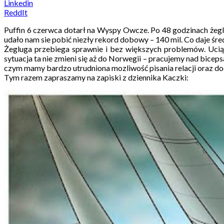
Linkedin
ReddIt
Puffin 6 czerwca dotarł na Wyspy Owcze. Po 48 godzinach żeglu
udało nam sie pobić niezły rekord dobowy – 140 mil. Co daje śr
Żegluga przebiega sprawnie i bez większych problemów. Uciążl
sytuacja ta nie zmieni się aż do Norwegii – pracujemy nad bice
czym mamy bardzo utrudniona mozliwość pisania relacji oraz d
Tym razem zapraszamy na zapiski z dziennika Kaczki: