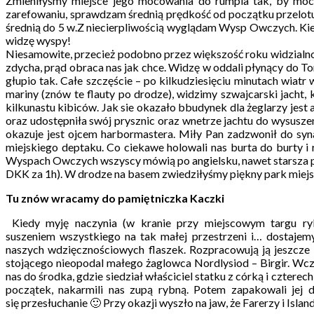
Zmieniłyśmy miejsce jego mocowania do rumpla tak, by móc 
zarefowaniu, sprawdzam średnią prędkość od początku przelotu
średnią do 5 w.Z niecierpliwością wyglądam Wysp Owczych. Kie
widzę wyspy!
Niesamowite, przecież podobno przez większość roku widzialność
zdycha, prąd obraca nas jak chce. Widzę w oddali płynący do Tors
głupio tak. Całe szczęście – po kilkudziesięciu minutach wiat
mariny (znów te flauty po drodze), widzimy szwajcarski jacht
kilkunastu kibiców. Jak sie okazało bbudynek dla żeglarzy jest
oraz udostępniła swój prysznic oraz wnetrze jachtu do wysusz
okazuje jest ojcem harbormastera. Miły Pan zadzwonił do syn
miejskiego deptaku. Co ciekawe holowali nas burta do burty i
Wyspach Owczych wszyscy mówią po angielsku, nawet starsza pan
DKK za 1h). W drodze na basem zwiedziłyśmy piękny park miejsk
Tu znów wracamy do pamiętniczka Kaczki
Kiedy myję naczynia (w kranie przy miejscowym targu r
suszeniem wszystkiego na tak małej przestrzeni i… dostajem
naszych wdzięcznościowych flaszek. Rozpracowują ją jeszcz
stojącego nieopodal małego żaglowca Nordlysiod – Birgir. Wczo
nas do środka, gdzie siedział właściciel statku z córką i czte
początek, nakarmili nas zupą rybną. Potem zapakowali jej 
się przesłuchanie 🙂 Przy okazji wyszło na jaw, że Farerzy i Isl