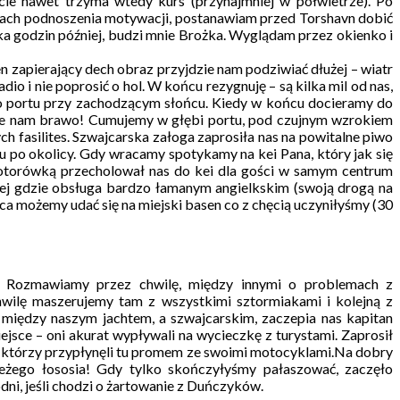
ie nawet trzyma wtedy kurs (przynajmniej w półwietrze). Po
amach podnoszenia motywacji, postanawiam przed Torshavn dobić
a godzin później, budzi mnie Brożka. Wyglądam przez okienko i
n zapierający dech obraz przyjdzie nam podziwiać dłużej – wiatr
io i nie poprosić o hol. W końcu rezygnuję – są kilka mil od nas,
y do portu przy zachodzącym słońcu. Kiedy w końcu docieramy do
 bije nam brawo! Cumujemy w głębi portu, pod czujnym wzrokiem
h fasilites. Szwajcarska załoga zaprosiła nas na powitalne piwo
 po okolicy. Gdy wracamy spotykamy na kei Pana, który jak się
 motorówką przecholował nas do kei dla gości w samym centrum
znej gdzie obsługa bardzo łamanym angielkskim (swoją drogą na
a możemy udać się na miejski basen co z chęcią uczyniłyśmy (30
. Rozmawiamy przez chwilę, między innymi o problemach z
hwilę maszerujemy tam z wszystkimi sztormiakami i kolejną z
iędzy naszym jachtem, a szwajcarskim, zaczepia nas kapitan
jsce – oni akurat wypływali na wycieczkę z turystami. Zaprosił
mi, którzy przypłynęli tu promem ze swoimi motocyklami.Na dobry
ieżego łososia! Gdy tylko skończyłyśmy pałaszować, zaczęło
odni, jeśli chodzi o żartowanie z Duńczyków.