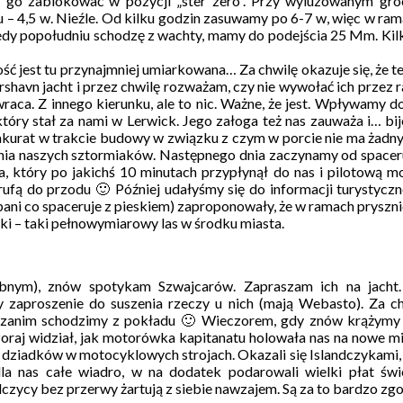
go zablokować w pozycji „ster zero”. Przy wyluzowanym groc
 – 4,5 w. Nieźle. Od kilku godzin zasuwamy po 6-7 w, więc w r
dy popołudniu schodzę z wachty, mamy do podejścia 25 Mm. Kilk
 jest tu przynajmniej umiarkowana… Za chwilę okazuje się, że te
havn jacht i przez chwilę rozważam, czy nie wywołać ich przez rad
r wraca. Z innego kierunku, ale to nic. Ważne, że jest. Wpływam
, który stał za nami w Lerwick. Jego załoga też nas zauważa i…
 akurat w trakcie budowy w związku z czym w porcie nie ma żadnyc
enia naszych sztormiaków. Następnego dnia zaczynamy od spaceru
a, który po jakichś 10 minutach przypłynął do nas i pilotową
 rufą do przodu 🙂 Później udałyśmy się do informacji turystyc
i co spaceruje z pieskiem) zaproponowały, że w ramach prysznic
i – taki pełnowymiarowy las w środku miasta.
ybnym), znów spotykam Szwajcarów. Zapraszam ich na jacht
y zaproszenie do suszenia rzeczy u nich (mają Webasto). Za c
e zanim schodzimy z pokładu 🙂 Wieczorem, gdy znów krążymy m
raj widział, jak motorówka kapitanatu holowała nas na nowe mie
rech dziadków w motocyklowych strojach. Okazali się Islandczyka
dla nas całe wiadro, w na dodatek podarowali wielki płat św
andczycy bez przerwy żartują z siebie nawzajem. Są za to bardzo zg