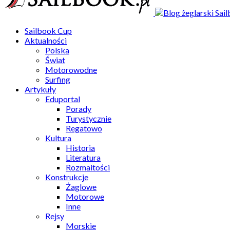
Sailbook Cup
Aktualności
Polska
Świat
Motorowodne
Surfing
Artykuły
Eduportal
Porady
Turystycznie
Regatowo
Kultura
Historia
Literatura
Rozmaitości
Konstrukcje
Żaglowe
Motorowe
Inne
Rejsy
Morskie