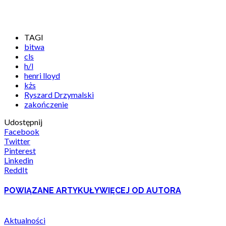
TAGI
bitwa
cls
h/l
henri lloyd
kżs
Ryszard Drzymalski
zakończenie
Udostępnij
Facebook
Twitter
Pinterest
Linkedin
ReddIt
POWIĄZANE ARTYKUŁY
WIĘCEJ OD AUTORA
Aktualności