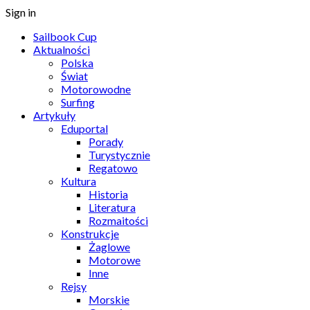
Sign in
Sailbook Cup
Aktualności
Polska
Świat
Motorowodne
Surfing
Artykuły
Eduportal
Porady
Turystycznie
Regatowo
Kultura
Historia
Literatura
Rozmaitości
Konstrukcje
Żaglowe
Motorowe
Inne
Rejsy
Morskie