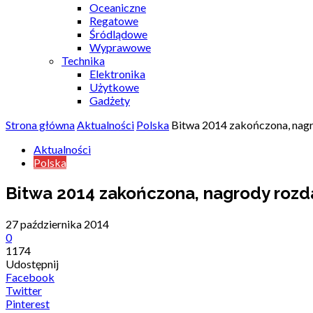
Oceaniczne
Regatowe
Śródlądowe
Wyprawowe
Technika
Elektronika
Użytkowe
Gadżety
Strona główna
Aktualności
Polska
Bitwa 2014 zakończona, nag
Aktualności
Polska
Bitwa 2014 zakończona, nagrody roz
27 października 2014
0
1174
Udostępnij
Facebook
Twitter
Pinterest