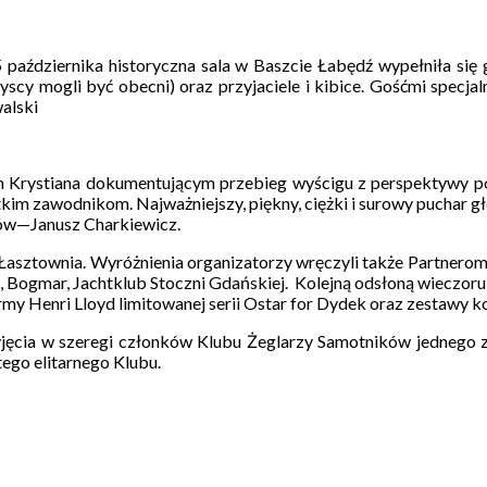
 października historyczna sala w Baszcie Łabędź wypełniła się
yscy mogli być obecni) oraz przyjaciele i kibice. Gośćmi specja
alski
m Krystiana dokumentującym przebieg wyścigu z perspektywy p
tkim zawodnikom. Najważniejszy, piękny, ciężki i surowy puchar 
ów—Janusz Charkiewicz.
Łasztownia. Wyróżnienia organizatorzy wręczyli także Partnerom 
pl, Bogmar, Jachtklub Stoczni Gdańskiej. Kolejną odsłoną wiecz
my Henri Lloyd limitowanej serii Ostar for Dydek oraz zestawy k
przyjęcia w szeregi członków Klubu Żeglarzy Samotników jednego
tego elitarnego Klubu.