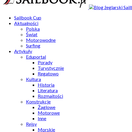
Sailbook Cup
Aktualności
Polska
Świat
Motorowodne
Surfing
Artykuły
Eduportal
Porady
Turystycznie
Regatowo
Kultura
Historia
Literatura
Rozmaitości
Konstrukcje
Żaglowe
Motorowe
Inne
Rejsy
Morskie