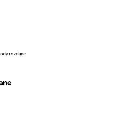
rody rozdane
dane