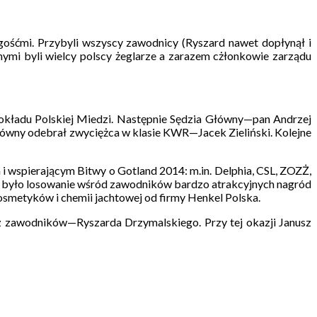
 gośćmi. Przybyli wszyscy zawodnicy (Ryszard nawet dopłynął i
lnymi byli wielcy polscy żeglarze a zarazem cżłonkowie zarządu
okładu Polskiej Miedzi. Następnie Sędzia Główny—pan Andrzej
główny odebrał zwyciężca w klasie KWR—Jacek Zieliński. Kolejne
i wspierającym Bitwy o Gotland 2014: m.in. Delphia, CSL, ZOZŻ,
oru było losowanie wśród zawodników bardzo atrakcyjnych nagród
osmetyków i chemii jachtowej od firmy Henkel Polska.
 z zawodników—Ryszarda Drzymalskiego. Przy tej okazji Janusz