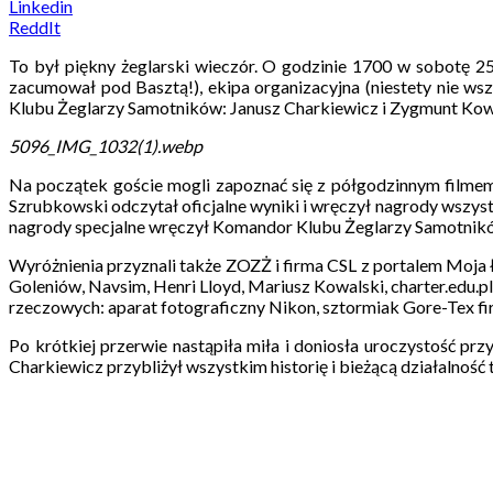
Linkedin
ReddIt
To był piękny żeglarski wieczór. O godzinie 1700 w sobotę 25
zacumował pod Basztą!), ekipa organizacyjna (niestety nie wsz
Klubu Żeglarzy Samotników: Janusz Charkiewicz i Zygmunt Kow
5096_IMG_1032(1).webp
Na początek goście mogli zapoznać się z półgodzinnym filme
Szrubkowski odczytał oficjalne wyniki i wręczył nagrody wszys
nagrody specjalne wręczył Komandor Klubu Żeglarzy Samotnik
Wyróżnienia przyznali także ZOZŻ i firma CSL z portalem Moja 
Goleniów, Navsim, Henri Lloyd, Mariusz Kowalski, charter.edu.
rzeczowych: aparat fotograficzny Nikon, sztormiak Gore-Tex fir
Po krótkiej przerwie nastąpiła miła i doniosła uroczystość 
Charkiewicz przybliżył wszystkim historię i bieżącą działalność 