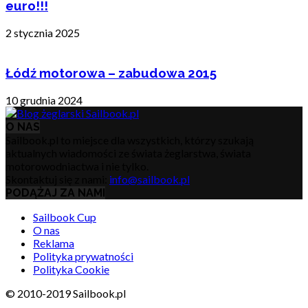
euro!!!
2 stycznia 2025
Łódź motorowa – zabudowa 2015
10 grudnia 2024
O NAS
Sailbook.pl to miejsce dla wszystkich, którzy szukają
aktualnych wiadomości ze świata żeglarstwa, świata
motorowodniactwa i nie tylko.
Skontaktuj się z nami:
info@sailbook.pl
PODĄŻAJ ZA NAMI
Sailbook Cup
O nas
Reklama
Polityka prywatności
Polityka Cookie
© 2010-2019 Sailbook.pl