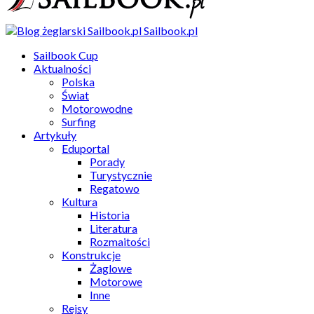
Sailbook.pl
Sailbook Cup
Aktualności
Polska
Świat
Motorowodne
Surfing
Artykuły
Eduportal
Porady
Turystycznie
Regatowo
Kultura
Historia
Literatura
Rozmaitości
Konstrukcje
Żaglowe
Motorowe
Inne
Rejsy