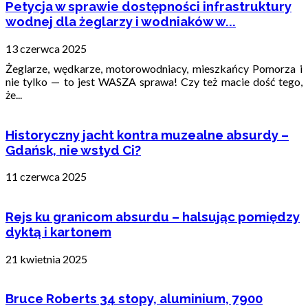
Petycja w sprawie dostępności infrastruktury
wodnej dla żeglarzy i wodniaków w...
13 czerwca 2025
Żeglarze, wędkarze, motorowodniacy, mieszkańcy Pomorza i
nie tylko — to jest WASZA sprawa! Czy też macie dość tego,
że...
Historyczny jacht kontra muzealne absurdy –
Gdańsk, nie wstyd Ci?
11 czerwca 2025
Rejs ku granicom absurdu – halsując pomiędzy
dyktą i kartonem
21 kwietnia 2025
Bruce Roberts 34 stopy, aluminium, 7900