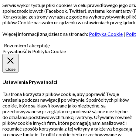
Serwis wykorzystuje pliki cookies w celu prawidłowego jego dzia
społecznościowych (Facebook, Twitter), systemu komentarzy (
Korzystając ze strony wyrażasz zgodę na wykorzystywanie pli
plików Cookie na swoim urządzeniu w ustawieniach przeglądarki
Więcej informacji znajdziesz na stronach:
Polityka Cookie
|
Poli
Rozumiem i akceptuję
Prywatność & Polityka Cookie
Close
Ustawienia Prywatności
Ta strona korzysta z plików cookie, aby poprawić Twoje
wrażenia podczas nawigacji po witrynie.
Spośród tych plików
cookie, które są klasyfikowane jako niezbędne, są
przechowywane w przeglądarce, ponieważ są one niezbędne
do działania podstawowych funkcji witryny.
Używamy również
plików cookie innych firm, które pomagają nam analizować i
rozumieć sposób korzystania z tej witryny a także wzbogacają
ją o nowe funkcje.
Te pliki cookie będą przechowywane w