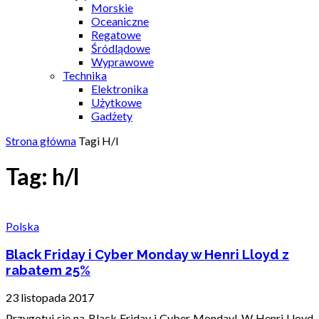
Morskie
Oceaniczne
Regatowe
Śródlądowe
Wyprawowe
Technika
Elektronika
Użytkowe
Gadżety
Strona główna
Tagi
H/l
Tag: h/l
Polska
Black Friday i Cyber Monday w Henri Lloyd z
rabatem 25%
23 listopada 2017
Przygotuj się na Black Friday i Cyber Monday! W Henri Lloyd