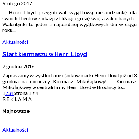
9 lutego 2017
Henri Lloyd przygotował wyjątkową niespodziankę dla
swoich klientów z okazji zbliżającego się święta zakochanych.
Walentynki to jeden z najbardziej wyjątkowych dni w ciągu
roku....
Aktualności
Start kiermaszu w Henri Lloyd
7 grudnia 2016
Zapraszamy wszystkich miłośników marki Henri Lloyd już od 3
grudnia na coroczny Kiermasz Mikołajkowy! Kiermasz
Mikołajkowy w centrali firmy Henri Lloyd w Brodnicy to...
1
2
3
4
Strona 1 z 4
R E K L A M A
Najnowsze
Aktualności