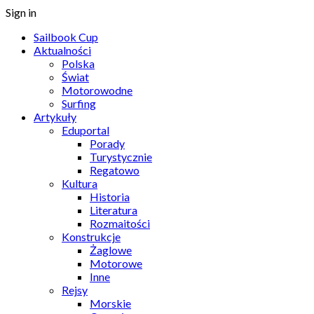
Sign in
Sailbook Cup
Aktualności
Polska
Świat
Motorowodne
Surfing
Artykuły
Eduportal
Porady
Turystycznie
Regatowo
Kultura
Historia
Literatura
Rozmaitości
Konstrukcje
Żaglowe
Motorowe
Inne
Rejsy
Morskie