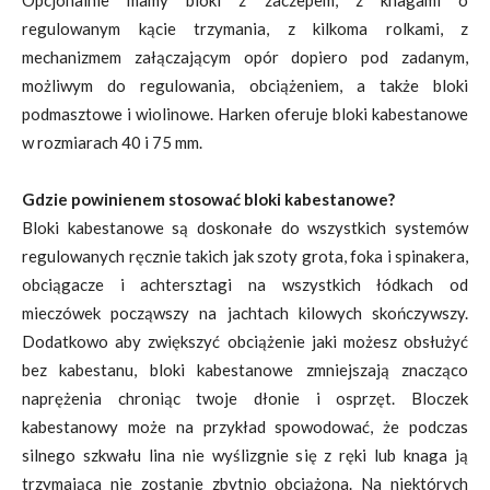
Opcjonalnie mamy bloki z zaczepem, z knagami o
regulowanym kącie trzymania, z kilkoma rolkami, z
mechanizmem załączającym opór dopiero pod zadanym,
możliwym do regulowania, obciążeniem, a także bloki
podmasztowe i wiolinowe. Harken oferuje bloki kabestanowe
w rozmiarach 40 i 75 mm.
Gdzie powinienem stosować bloki kabestanowe?
Bloki kabestanowe są doskonałe do wszystkich systemów
regulowanych ręcznie takich jak szoty grota, foka i spinakera,
obciągacze i achtersztagi na wszystkich łódkach od
mieczówek począwszy na jachtach kilowych skończywszy.
Dodatkowo aby zwiększyć obciążenie jaki możesz obsłużyć
bez kabestanu, bloki kabestanowe zmniejszają znacząco
naprężenia chroniąc twoje dłonie i osprzęt. Bloczek
kabestanowy może na przykład spowodować, że podczas
silnego szkwału lina nie wyślizgnie się z ręki lub knaga ją
trzymająca nie zostanie zbytnio obciążona. Na niektórych