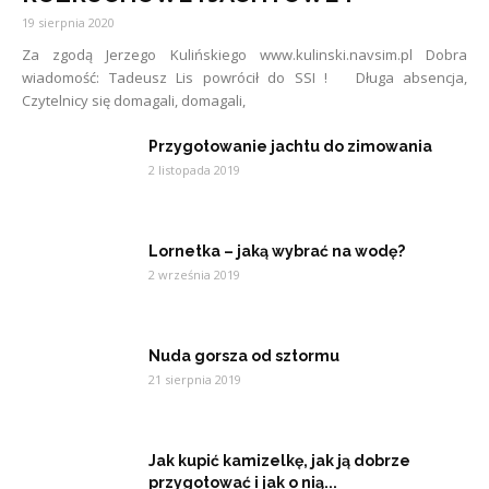
19 sierpnia 2020
Za zgodą Jerzego Kulińskiego www.kulinski.navsim.pl Dobra
wiadomość: Tadeusz Lis powrócił do SSI ! Długa absencja,
Czytelnicy się domagali, domagali,
Przygotowanie jachtu do zimowania
2 listopada 2019
Lornetka – jaką wybrać na wodę?
2 września 2019
Nuda gorsza od sztormu
21 sierpnia 2019
Jak kupić kamizelkę, jak ją dobrze
przygotować i jak o nią...