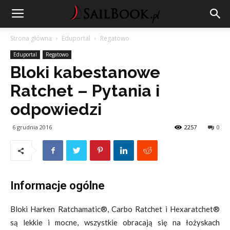
Strona główna
Eduportal
Regatowo
Eduportal
Regatowo
Bloki kabestanowe
Ratchet – Pytania i
odpowiedzi
6 grudnia 2016
2257
0
Informacje ogólne
Bloki Harken Ratchamatic®, Carbo Ratchet i Hexaratchet®
są lekkie i mocne, wszystkie obracają się na łożyskach