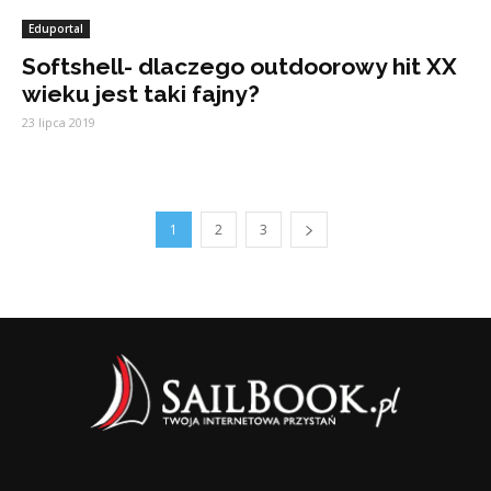
Eduportal
Softshell- dlaczego outdoorowy hit XX
wieku jest taki fajny?
23 lipca 2019
1
2
3