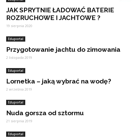
JAK SPRYTNIE ŁADOWAĆ BATERIE
ROZRUCHOWE I JACHTOWE ?
19 sierpnia 2020
Eduportal
Przygotowanie jachtu do zimowania
2 listopada 2019
Eduportal
Lornetka – jaką wybrać na wodę?
2 września 2019
Eduportal
Nuda gorsza od sztormu
21 sierpnia 2019
Eduportal