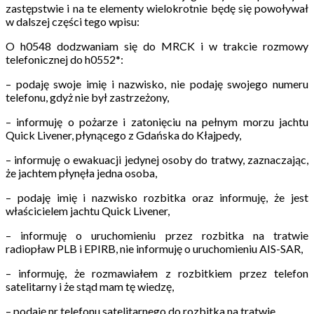
zastępstwie i na te elementy wielokrotnie będę się powoływał
w dalszej części tego wpisu:
O h0548 dodzwaniam się do MRCK i w trakcie rozmowy
telefonicznej do h0552
*:
– podaję swoje imię i nazwisko, nie podaję swojego numeru
telefonu, gdyż nie był zastrzeżony,
– informuję o pożarze i zatonięciu na pełnym morzu jachtu
Quick Livener, płynącego z Gdańska do Kłajpedy,
– informuję o ewakuacji jedynej osoby do tratwy, zaznaczając,
że jachtem płynęła jedna osoba,
– podaję imię i nazwisko rozbitka oraz informuję, że jest
właścicielem jachtu Quick Livener,
– informuję o uruchomieniu przez rozbitka na tratwie
radiopław PLB i EPIRB, nie informuję o uruchomieniu AIS-SAR,
– informuję, że rozmawiałem z rozbitkiem przez telefon
satelitarny i że stąd mam tę wiedzę,
– podaję nr telefonu satelitarnego do rozbitka na tratwie,