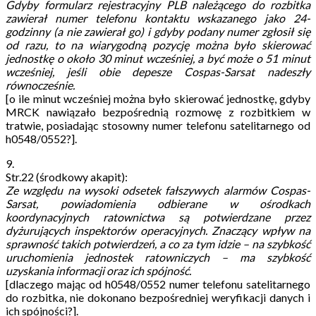
Gdyby formularz rejestracyjny PLB należącego do rozbitka
zawierał numer telefonu kontaktu wskazanego jako 24-
godzinny (a nie zawierał go) i gdyby podany numer zgłosił się
od razu, to na wiarygodną pozycję można było skierować
jednostkę o około 30 minut wcześniej, a być może o 51 minut
wcześniej, jeśli obie depesze Cospas-Sarsat nadeszły
równocześnie.
[o ile minut wcześniej można było skierować jednostkę, gdyby
MRCK nawiązało bezpośrednią rozmowę z rozbitkiem w
tratwie, posiadając stosowny numer telefonu satelitarnego od
h0548/0552?].
9.
Str.22 (środkowy akapit):
Ze względu na wysoki odsetek fałszywych alarmów Cospas-
Sarsat, powiadomienia odbierane w ośrodkach
koordynacyjnych ratownictwa są potwierdzane przez
dyżurujących inspektorów operacyjnych. Znaczący wpływ na
sprawność takich potwierdzeń, a co za tym idzie – na szybkość
uruchomienia jednostek ratowniczych – ma szybkość
uzyskania informacji oraz ich spójność.
[dlaczego mając od h0548/0552 numer telefonu satelitarnego
do rozbitka, nie dokonano bezpośredniej weryfikacji danych i
ich spójności?].