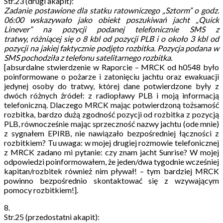
Str.23 (drugi akapit):
Zadanie postawione dla statku ratowniczego „Sztorm” o godz.
06:00 wskazywało jako obiekt poszukiwań jacht „Quick
Linever” na pozycji podanej telefonicznie SMS z
tratwy,
różniącej się o 8 kbl od pozycji PLB i o około 3 kbl od
pozycji na jakiej faktycznie podjęto rozbitka. Pozycja podana w
SMS pochodziła z telefonu satelitarnego rozbitka.
[absurdalne stwierdzenie w Raporcie – MRCK od h0548 było
poinformowane o pożarze i zatonięciu jachtu oraz ewakuacji
jedynej osoby do tratwy, której dane potwierdzone były z
dwóch różnych źródeł: z radiopławy PLB i moją informacją
telefoniczną. Dlaczego MRCK mając potwierdzoną tożsamość
rozbitka, bardzo dużą zgodność pozycji od rozbitka z pozycją
PLB, równocześnie mając sprzeczność nazwy jachtu (ode mnie)
z sygnałem EPIRB, nie nawiązało bezpośredniej łączności z
rozbitkiem? Tu uwaga: w mojej drugiej rozmowie telefonicznej
z MRCK zadano mi pytanie: czy znam jacht Sunrise? W mojej
odpowiedzi poinformowałem, że jeden/dwa tygodnie wcześniej
kapitan/rozbitek również nim pływał! – tym bardziej MRCK
powinno bezpośrednio skontaktować się z wzywającym
pomocy rozbitkiem!].
8.
Str.25 (przedostatni akapit):