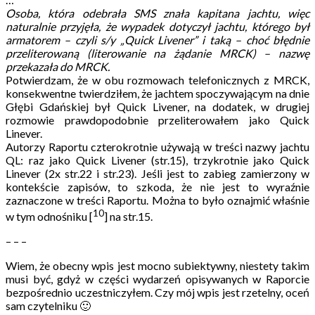
Osoba, która odebrała SMS znała kapitana jachtu, więc
naturalnie przyjęła, że wypadek dotyczył jachtu, którego był
armatorem – czyli s/y „Quick Livener” i taką – choć błędnie
przeliterowaną (literowanie na żądanie MRCK) – nazwę
przekazała do MRCK.
Potwierdzam, że w obu rozmowach telefonicznych z MRCK,
konsekwentne twierdziłem, że jachtem spoczywającym na dnie
Głębi Gdańskiej był Quick Livener, na dodatek, w drugiej
rozmowie prawdopodobnie przeliterowałem jako Quick
Linever.
Autorzy Raportu czterokrotnie używają w treści nazwy jachtu
QL: raz jako Quick Livener (str.15), trzykrotnie jako Quick
Linever (2x str.22 i str.23). Jeśli jest to zabieg zamierzony w
kontekście zapisów, to szkoda, że nie jest to wyraźnie
zaznaczone w treści Raportu. Można to było oznajmić właśnie
10
w tym odnośniku [
] na str.15.
– – –
Wiem, że obecny wpis jest mocno subiektywny, niestety takim
musi być, gdyż w części wydarzeń opisywanych w Raporcie
bezpośrednio uczestniczyłem. Czy mój wpis jest rzetelny, oceń
sam czytelniku 🙂