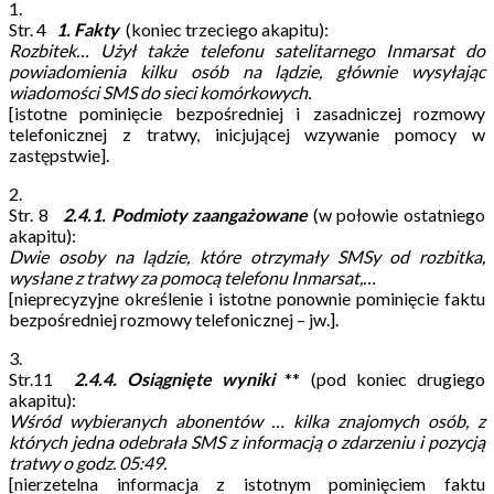
1.
Str. 4
1. Fakty
(koniec trzeciego akapitu):
Rozbitek… Użył także telefonu satelitarnego Inmarsat do
powiadomienia kilku osób na lądzie, głównie wysyłając
wiadomości SMS do sieci komórkowych.
[istotne pominięcie bezpośredniej i zasadniczej rozmowy
telefonicznej z tratwy, inicjującej
wzywanie pomocy w
zastępstwie].
2.
Str. 8
2.4.1. Podmioty zaangażowane
(w połowie ostatniego
akapitu):
Dwie osoby na lądzie, które otrzymały SMSy od rozbitka,
wysłane z tratwy za pomocą telefonu Inmarsat,…
[nieprecyzyjne określenie i istotne ponownie pominięcie faktu
bezpośredniej rozmowy telefonicznej – jw.].
3.
Str.11
2.4.4. Osiągnięte wyniki
** (pod koniec drugiego
akapitu):
Wśród wybieranych abonentów … kilka znajomych osób, z
których jedna odebrała SMS z informacją o zdarzeniu i pozycją
tratwy o godz. 05:49.
[nierzetelna informacja z istotnym pominięciem faktu