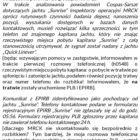
W trakcie analizowania powiadomień Cospas-Sarsat
dotyczących jachtu „Sunrise” inspektorzy operacyjni MRCK
oprócz rutynowych czynności badania depesz, nanoszenia
pozycji, wyszukania dostępnych w bazach danych
kontaktowych, musieli rozwiązać kilka sprzeczności, w tym
telefon od znajomego kapitana jachtu,
który nie znając
rzeczywistego miejsca pobytu kapitana „Sunrise” z całą
stanowczością utrzymywał, że sygnał został nadany z jachtu
„Quick Linever”
.
[będąc wzywającym pomocy w zastępstwie, informowałem w
trakcie pierwszej rozmowy telefonicznej (h0548) o
rzeczywistym miejscu pobytu kapitana: o pobycie w tratwie po
spłonięciu i zatonięciu jachtu, podałem również pozycję tratwy
oraz numer telefonu do rozbitka! Informowałem, że
na
tratwie
zostały uruchomione PLB i EPIRB].
Komunikat z EPIRB zidentyfikowano jako pochodzący od
jachtu „Sunrise”. Telefony kontaktowe podane w formularzu
rejestracyjnym EPIRB „Sunrise” nie zgłaszały się aż do godz.
05:56. Formularz rejestracyjny PLB zgłoszony przez kapitana
nie zawierał telefonu kontaktowego 24 h.
[dlaczego MRCK nie skontaktowało się bezpośrednio z
rozbitkiem? Tym bardziej, że moja rozmowa telefoniczna
potwierdziła dane rozbitka z danymi osobistego PLB – sygnał