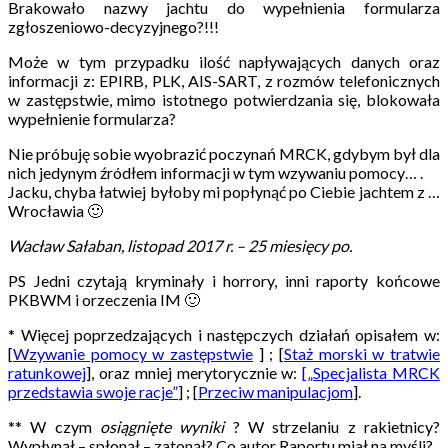
Brakowało nazwy jachtu do wypełnienia formularza
zgłoszeniowo-decyzyjnego
?!!!
Może w tym przypadku ilość napływających danych oraz
informacji z: EPIRB, PLK, AIS-SART, z rozmów telefonicznych
w zastępstwie, mimo istotnego potwierdzania się, blokowała
wypełnienie formularza?
Nie próbuję sobie wyobrazić poczynań MRCK, gdybym był dla
nich jedynym źródłem informacji w tym wzywaniu pomocy… .
Jacku, chyba łatwiej byłoby mi popłynąć po Ciebie jachtem z …
Wrocławia 🙂
Wacław Sałaban, listopad 2017 r. – 25 miesięcy po.
PS
Jedni czytają kryminały i horrory, inni raporty końcowe
PKBWM i orzeczenia IM 🙂
*
Więcej poprzedzających i następczych działań opisałem w:
[
Wzywanie pomocy w zastępstwie
] ; [
Staż morski w tratwie
ratunkowej
], oraz mniej merytorycznie w:
[„Specjalista MRCK
przedstawia swoje racje”
] ; [
Przeciw manipulacjom
].
**
W czym
osiągnięte wyniki
? W strzelaniu z rakietnicy?
Wypłynął – spłonął – zatonął? Co autor Raportu miał na myśli?