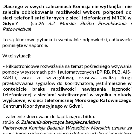
Dlaczego w swych zaleceniach Komisja nie wytknęła i nie
zaleciła odblokowania możliwości wyboru połączeń do
sieci telefonii satelitarnych z sieci telefonicznej MRCK w
Gdyni?
(str.26
6.2. Morska Służba Poszukiwania i
Ratownictwa
)
To są kluczowe pytania i ewentualnie odpowiedzi, całkowicie
pominięte w Raporcie
.
W tej sytuacji:
– kilkustronicowe rozważania na temat pośredniego wzywania
pomocy w systemach pół- i automatycznych (EPIRB, PLB, AIS-
SART), wraz ze szczegółową, czasową analizą drogi
przekazywania sygnałów do koordynatora, jest
śmieszne w
kontekście braku możliwości nawiązania łączności
telefonicznej z sieciami satelitarnymi w wyniku blokady
wyjściowej w sieci telefonicznej Morskiego Ratowniczego
Centrum Koordynacyjnego w Gdyni.
– zalecenie skierowane do kapitana/rozbitka:
str.26
6. Zalecenia dotyczące bezpieczeństwa
Państwowa Komisja Badania Wypadków Morskich uznała za
uzasadnione skierowanie zaleceń dotyczących bezpieczeństwa,