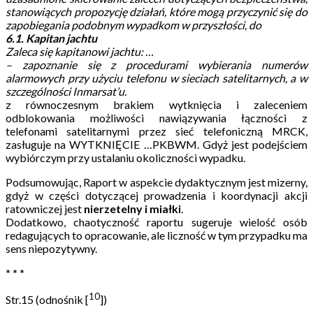
stanowiących propozycję działań, które mogą przyczynić się do
zapobiegania podobnym wypadkom w przyszłości, do
6.1. Kapitan jachtu
Zaleca się kapitanowi jachtu:
…
– zapoznanie się z procedurami wybierania numerów
alarmowych przy użyciu telefonu w sieciach satelitarnych, a w
szczególności Inmarsat’u.
z równoczesnym brakiem wytknięcia i zaleceniem
odblokowania możliwości nawiązywania łączności z
telefonami satelitarnymi przez sieć telefoniczną MRCK,
zasługuje na WYTKNIĘCIE …PKBWM. Gdyż jest podejściem
wybiórczym przy ustalaniu okoliczności wypadku.
Podsumowując, Raport w aspekcie dydaktycznym jest mizerny,
gdyż w części dotyczącej prowadzenia i koordynacji akcji
ratowniczej jest
nierzetelny i miałki
.
Dodatkowo, chaotyczność raportu sugeruje wielość osób
redagujących to opracowanie, ale liczność w tym przypadku ma
sens niepozytywny.
* * *
10
Str.15 (odnośnik [
])
…