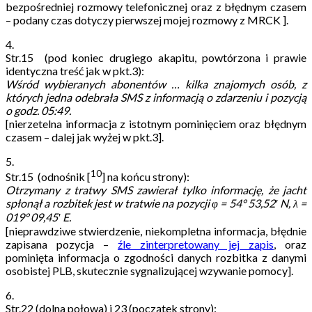
bezpośredniej rozmowy telefonicznej oraz z błędnym czasem
– podany czas dotyczy pierwszej mojej rozmowy z MRCK ].
4.
Str.15 (pod koniec drugiego akapitu, powtórzona i prawie
identyczna treść jak w pkt.3):
Wśród wybieranych abonentów … kilka znajomych osób, z
których jedna odebrała SMS z informacją o zdarzeniu i pozycją
o godz. 05:49.
[nierzetelna informacja z istotnym pominięciem oraz błędnym
czasem – dalej jak wyżej w pkt.3].
5.
10
Str.15 (odnośnik [
] na końcu strony):
Otrzymany z tratwy SMS zawierał tylko informację, że jacht
spłonął a rozbitek jest w tratwie na pozycji φ = 54° 53,52′ N, λ =
019° 09,45′ E.
[nieprawdziwe stwierdzenie, niekompletna informacja, błędnie
zapisana pozycja –
źle zinterpretowany jej zapis
, oraz
pominięta informacja o zgodności danych rozbitka z danymi
osobistej PLB, skutecznie sygnalizującej wzywanie pomocy].
6.
Str.22 (dolna połowa) i 23 (początek strony):