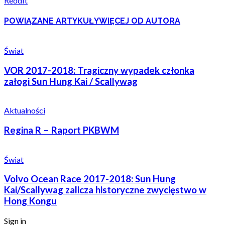
ReddIt
POWIĄZANE ARTYKUŁY
WIĘCEJ OD AUTORA
Świat
VOR 2017-2018: Tragiczny wypadek członka
załogi Sun Hung Kai / Scallywag
Aktualności
Regina R – Raport PKBWM
Świat
Volvo Ocean Race 2017-2018: Sun Hung
Kai/Scallywag zalicza historyczne zwycięstwo w
Hong Kongu
Sign in