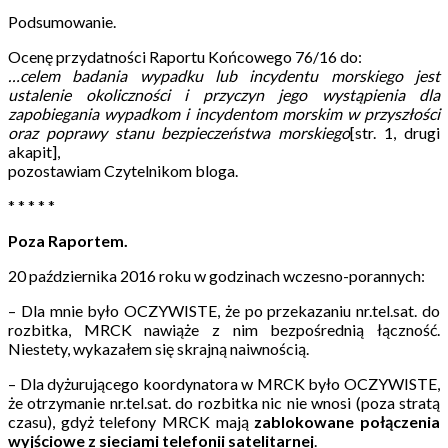
Podsumowanie
.
Ocenę przydatności Raportu Końcowego 76/16 do:
…celem badania wypadku lub incydentu morskiego jest
ustalenie okoliczności i przyczyn jego wystąpienia dla
zapobiegania wypadkom i incydentom morskim w przyszłości
oraz poprawy stanu bezpieczeństwa morskiego
[str. 1, drugi
akapit],
pozostawiam Czytelnikom bloga.
* * * * *
Poza Raportem.
20 października 2016 roku w godzinach wczesno-porannych
:
– Dla mnie było OCZYWISTE, że po przekazaniu nr.tel.sat. do
rozbitka, MRCK nawiąże z nim bezpośrednią łączność.
Niestety, wykazałem się skrajną naiwnością.
– Dla dyżurującego koordynatora w MRCK było OCZYWISTE,
że otrzymanie nr.tel.sat. do rozbitka nic nie wnosi (poza stratą
czasu), gdyż telefony MRCK mają
zablokowane połączenia
wyjściowe z sieciami telefonii satelitarnej
.