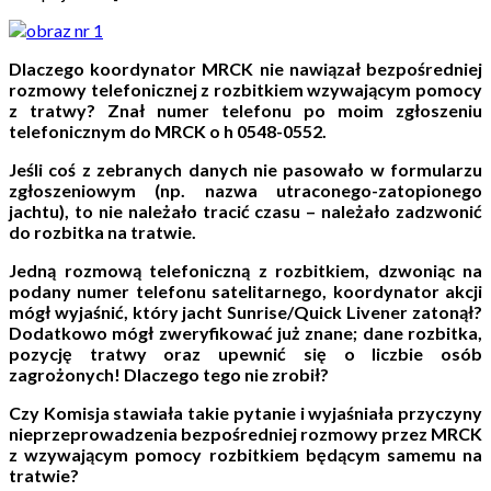
Dlaczego koordynator MRCK nie nawiązał bezpośredniej
rozmowy telefonicznej z rozbitkiem wzywającym pomocy
z tratwy? Znał numer telefonu po moim zgłoszeniu
telefonicznym do MRCK o h 0548-0552.
Jeśli coś z zebranych danych nie pasowało w formularzu
zgłoszeniowym (np. nazwa utraconego-zatopionego
jachtu), to nie należało tracić czasu – należało zadzwonić
do rozbitka na tratwie.
Jedną rozmową telefoniczną z rozbitkiem, dzwoniąc na
podany numer telefonu satelitarnego, koordynator akcji
mógł wyjaśnić, który jacht Sunrise/Quick Livener zatonął?
Dodatkowo mógł zweryfikować już znane; dane rozbitka,
pozycję tratwy oraz upewnić się o liczbie osób
zagrożonych! Dlaczego tego nie zrobił?
Czy Komisja stawiała takie pytanie i wyjaśniała przyczyny
nieprzeprowadzenia bezpośredniej rozmowy przez MRCK
z wzywającym pomocy rozbitkiem będącym samemu na
tratwie?