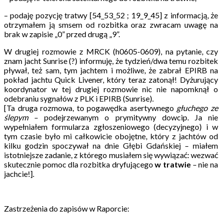
– podaję pozycję tratwy [54_53_52 ; 19_9_45] z informacją, że
otrzymałem ją smsem od rozbitka oraz zwracam uwagę na
brak w zapisie „0” przed drugą „9”.
W drugiej rozmowie z MRCK (h0605-0609), na pytanie, czy
znam jacht Sunrise (?) informuję, że tydzień/dwa temu rozbitek
pływał, też sam, tym jachtem i możliwe, że zabrał EPIRB na
pokład jachtu Quick Livener, który teraz zatonął! Dyżurujący
koordynator w tej drugiej rozmowie nic nie napomknął o
odebraniu sygnałów z PLK i EPIRB (Sunrise).
[Ta druga rozmowa, to pogawędka asertywnego
głuchego ze
ślepym
– podejrzewanym o prymitywny dowcip. Ja nie
wypełniałem formularza zgłoszeniowego (decyzyjnego) i w
tym czasie było mi całkowicie obojętne, który z jachtów od
kilku godzin spoczywał na dnie Głębi Gdańskiej – miałem
istotniejsze zadanie, z którego musiałem się wywiązać: wezwać
skutecznie pomoc dla rozbitka dryfującego
w tratwie
– nie na
jachcie!].
Zastrzeżenia do zapisów w Raporcie
: