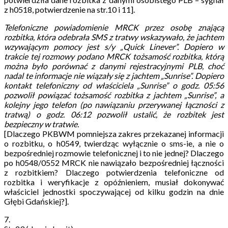
z h0518, potwierdzenie na str.10 i 11].
Telefoniczne powiadomienie MRCK przez osobę znającą
rozbitka,
która odebrała SMS
z tratwy
wskazywało, że jachtem
wzywającym pomocy jest s/y „Quick Linever”. Dopiero
w
trakcie tej rozmowy podano MRCK tożsamość rozbitka, którą
można było porównać z danymi rejestracyjnymi PLB, choć
nadal te informacje nie wiązały się z jachtem „Sunrise”.
Dopiero
kontakt telefoniczny od właściciela „Sunrise” o godz. 05:56
pozwolił powiązać tożsamość rozbitka z jachtem „Sunrise”, a
kolejny jego telefon (
po nawiązaniu przerywanej łączności z
tratwą
) o godz.
06:12 pozwolił ustalić, że rozbitek jest
bezpieczny w tratwie
.
[Dlaczego PKBWM pomniejsza zakres przekazanej informacji
o rozbitku, o h0549, twierdząc wyłącznie o sms-ie, a nie o
bezpośredniej rozmowie telefonicznej i to nie jednej? Dlaczego
po h0548/0552 MRCK nie nawiązało bezpośredniej łączności
z rozbitkiem? Dlaczego potwierdzenia telefoniczne od
rozbitka i weryfikacje z opóźnieniem, musiał dokonywać
właściciel jednostki spoczywającej od kilku godzin na dnie
Głębi Gdańskiej?].
7.