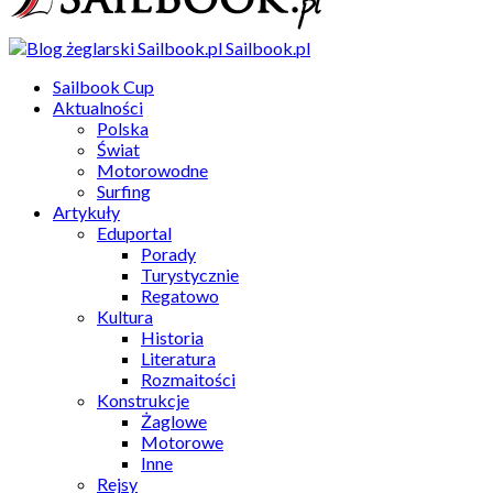
Sailbook.pl
Sailbook Cup
Aktualności
Polska
Świat
Motorowodne
Surfing
Artykuły
Eduportal
Porady
Turystycznie
Regatowo
Kultura
Historia
Literatura
Rozmaitości
Konstrukcje
Żaglowe
Motorowe
Inne
Rejsy