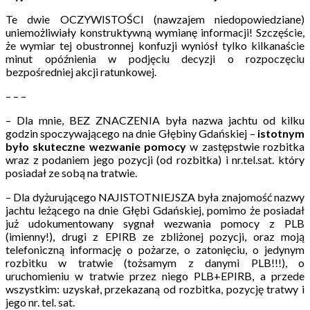
Te dwie OCZYWISTOŚCI (nawzajem niedopowiedziane)
uniemożliwiały konstruktywną wymianę informacji! Szczęście,
że wymiar tej obustronnej konfuzji wyniósł tylko kilkanaście
minut opóźnienia w podjęciu decyzji o rozpoczęciu
bezpośredniej akcji ratunkowej.
– – –
– Dla mnie, BEZ ZNACZENIA była nazwa jachtu od kilku
godzin spoczywającego na dnie Głębiny Gdańskiej –
istotnym
było skuteczne wezwanie pomocy
w zastępstwie rozbitka
wraz z podaniem jego pozycji (od rozbitka) i nr.tel.sat. który
posiadał ze sobą na tratwie.
– Dla dyżurującego NAJISTOTNIEJSZA była znajomość nazwy
jachtu leżącego na dnie Głębi Gdańskiej, pomimo że posiadał
już udokumentowany sygnał wezwania pomocy z PLB
(imienny!), drugi z EPIRB ze zbliżonej pozycji, oraz moją
telefoniczną informację o pożarze, o zatonięciu, o jedynym
rozbitku w tratwie (tożsamym z danymi PLB!!!), o
uruchomieniu w tratwie przez niego PLB+EPIRB, a przede
wszystkim: uzyskał, przekazaną od rozbitka, pozycję tratwy i
jego nr. tel. sat.