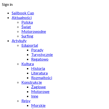
Sign in
Sailbook Cup
Aktualności
Polska
Świat
Motorowodne
Surfing
Artykuły
Eduportal
Porady
Turystycznie
Regatowo
Kultura
Historia
Literatura
Rozmaitości
Konstrukcje
Żaglowe
Motorowe
Inne
Rejsy
Morskie