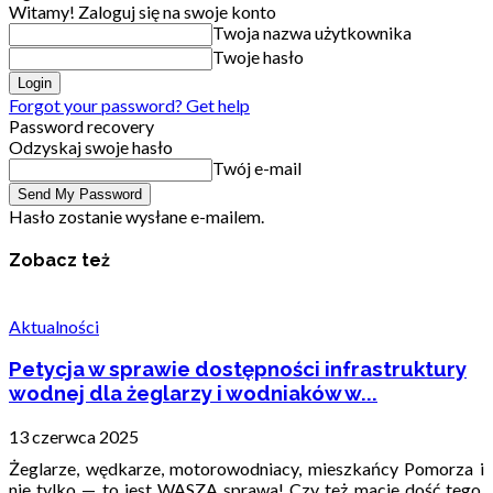
Witamy! Zaloguj się na swoje konto
Twoja nazwa użytkownika
Twoje hasło
Forgot your password? Get help
Password recovery
Odzyskaj swoje hasło
Twój e-mail
Hasło zostanie wysłane e-mailem.
Zobacz też
Aktualności
Petycja w sprawie dostępności infrastruktury
wodnej dla żeglarzy i wodniaków w...
13 czerwca 2025
Żeglarze, wędkarze, motorowodniacy, mieszkańcy Pomorza i
nie tylko — to jest WASZA sprawa! Czy też macie dość tego,