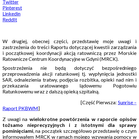
Twitter
Pinterest
Linkedin
ReddIt
W drugiej, obecnej części, przedstawię moje uwagi i
zastrzeżenia do treści Raportu dotyczącej kwestii zarządzania
i początkowej koordynacji akcją ratowniczą przez Morskie
Ratownicze Centrum Koordynacyjne w Gdyni (MRCK).
Spostrzeżenia nie będą dotyczyć bezpośredniego
przeprowadzenia akcji ratunkowej tj. wypłynięcia jednostki
SAR, odnalezienia tratwy, podjęcia rozbitka, opieki nad nim i
przekazania uratowanego lądowemu Pogotowiu
Ratunkowemu wraz z dalszą opieką szpitalną.
[Część Pierwsza:
Sunrise –
Raport PKBWM
]
Z uwagi na
wielokrotne powtórzenia w raporcie opisów
tożsamo nieprecyzyjnych i z istotnymi dla sprawy
pominięciami
, na początek szczegółowo przedstawię o czym
informowałem MRCK w ramach mojego wzywania pomocy w