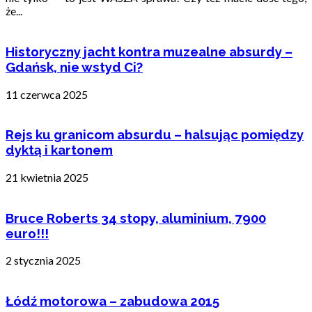
że...
Historyczny jacht kontra muzealne absurdy –
Gdańsk, nie wstyd Ci?
11 czerwca 2025
Rejs ku granicom absurdu – halsując pomiędzy
dyktą i kartonem
21 kwietnia 2025
Bruce Roberts 34 stopy, aluminium, 7900
euro!!!
2 stycznia 2025
Łódź motorowa – zabudowa 2015