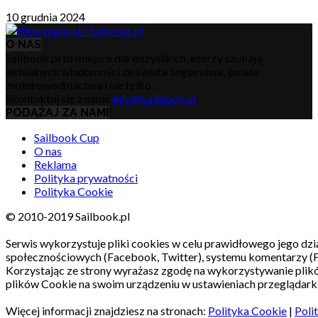
10 grudnia 2024
O NAS
Sailbook.pl to miejsce dla wszystkich, którzy szukają
aktualnych wiadomości ze świata żeglarstwa, świata
motorowodniactwa i nie tylko.
Skontaktuj się z nami:
info@sailbook.pl
PODĄŻAJ ZA NAMI
Sailbook Cup
O nas
Reklama
Polityka prywatności
Polityka Cookie
© 2010-2019 Sailbook.pl
Serwis wykorzystuje pliki cookies w celu prawidłowego jego dzia
społecznościowych (Facebook, Twitter), systemu komentarzy (
Korzystając ze strony wyrażasz zgodę na wykorzystywanie pli
plików Cookie na swoim urządzeniu w ustawieniach przeglądarki
Więcej informacji znajdziesz na stronach:
Polityka Cookie
|
Poli