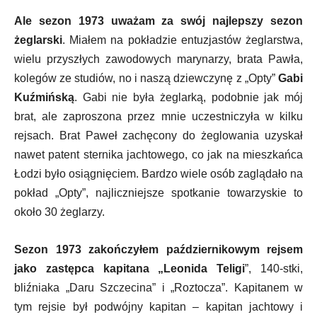
Ale sezon 1973 uważam za swój najlepszy sezon
żeglarski
. Miałem na pokładzie entuzjastów żeglarstwa,
wielu przyszłych zawodowych marynarzy, brata Pawła,
kolegów ze studiów, no i naszą dziewczynę z „Opty”
Gabi
Kuźmińską
. Gabi nie była żeglarką, podobnie jak mój
brat, ale zaproszona przez mnie uczestniczyła w kilku
rejsach. Brat Paweł zachęcony do żeglowania uzyskał
nawet patent sternika jachtowego, co jak na mieszkańca
Łodzi było osiągnięciem. Bardzo wiele osób zaglądało na
pokład „Opty”, najliczniejsze spotkanie towarzyskie to
około 30 żeglarzy.
Sezon 1973 zakończyłem październikowym rejsem
jako zastępca kapitana „Leonida Teligi
”, 140-stki,
bliźniaka „Daru Szczecina” i „Roztocza”. Kapitanem w
tym rejsie był podwójny kapitan – kapitan jachtowy i