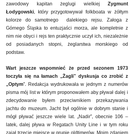
zawodowy kapitan żeglugi wielkiej
Zygmunt
Łodygowski
, który przygotowywał folkboata w żółtym
kolorze do samotnego dalekiego rejsu. Załoga z
Górnego Śląska to entuzjaści morza, ale kompletnie z
nim nie obyci i rejs ten praktycznie uczył ich, niezależnie
od posiadanych stopni, żeglarstwa morskiego od
podstaw.
Wart jeszcze wspomnieć że przed sezonem 1973
toczyła się na łamach „Żagli” dyskusja co zrobić z
„Optym
”. Redakcja wydrukowała w jednym z numerów
pisma mój list w którym proponowałem aby pływał dalej i
zdecydowanie byłem przeciwnikiem przekazywania
jachtu do muzeum. Jacht był ogólnie w dobrym stanie i
mógł pływać jeszcze wiele lat. „Nadir”, obecnie 106 –
latek, dalej pływa w Regatach Unity Line i w tym roku
zajął trzecie miejsce w grupie oldtimerów. Moim zdaniem