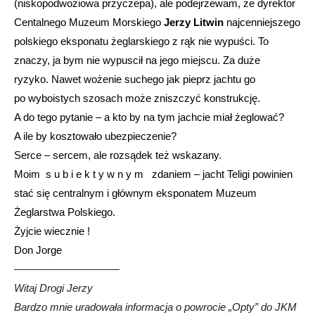
(niskopodwoziowa przyczepa), ale podejrzewam, że dyrektor
Centalnego Muzeum Morskiego
Jerzy Litwin
najcenniejszego
polskiego eksponatu żeglarskiego z rąk nie wypuści. To
znaczy, ja bym nie wypuscił na jego miejscu. Za duże
ryzyko. Nawet wożenie suchego jak pieprz jachtu go
po wyboistych szosach może zniszczyć konstrukcję.
A do tego pytanie – a kto by na tym jachcie miał żeglować?
A ile by kosztowało ubezpieczenie?
Serce – sercem, ale rozsądek też wskazany.
Moim s u b i e k t y w n y m zdaniem – jacht Teligi powinien
stać się centralnym i głównym eksponatem Muzeum
Żeglarstwa Polskiego.
Żyjcie wiecznie !
Don Jorge
——————————
Witaj Drogi Jerzy
Bardzo mnie uradowała informacja o powrocie „Opty” do JKM