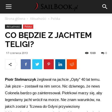
Strona główna
Aktualności
Polska
Aktualności
Polska
CO BĘDZIE Z JACHTEM
TELIGI?
17 czerwca 2013
1069
0
Piotr Stelmarczyk
żeglował na jachcie „Opty” 40 lat temu.
Jak pisze – zostawił na nim serce. Nic dziwnego, że news
Colonela bardzo go zainteresował. Piotrkowi marzy się, aby
legendarny jacht wrócił na morze. Nie znam warunków, na
jakich został z Tczewa do Gdyni przywieziony