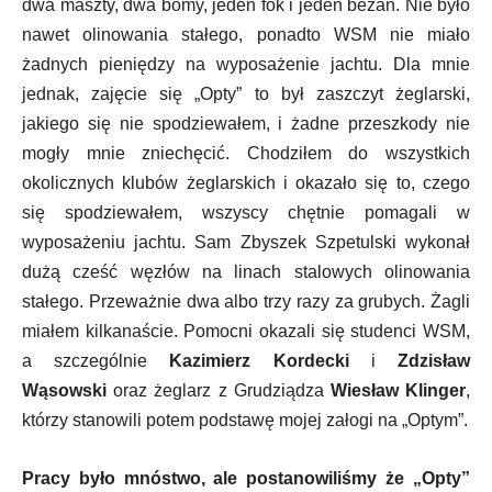
dwa maszty, dwa bomy, jeden fok i jeden bezan. Nie było
nawet olinowania stałego, ponadto WSM nie miało
żadnych pieniędzy na wyposażenie jachtu. Dla mnie
jednak, zajęcie się „Opty” to był zaszczyt żeglarski,
jakiego się nie spodziewałem, i żadne przeszkody nie
mogły mnie zniechęcić. Chodziłem do wszystkich
okolicznych klubów żeglarskich i okazało się to, czego
się spodziewałem, wszyscy chętnie pomagali w
wyposażeniu jachtu. Sam Zbyszek Szpetulski wykonał
dużą cześć węzłów na linach stalowych olinowania
stałego. Przeważnie dwa albo trzy razy za grubych. Żagli
miałem kilkanaście. Pomocni okazali się studenci WSM,
a szczególnie
Kazimierz Kordecki
i
Zdzisław
Wąsowski
oraz żeglarz z Grudziądza
Wiesław Klinger
,
którzy stanowili potem podstawę mojej załogi na „Optym”.
Pracy było mnóstwo, ale postanowiliśmy że „Opty”