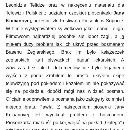
Leonidzie Telidze oraz w nakręceniu materiału dla
Telewizji Polskiej z udziałem czeskiej piosenkarki
Jany
Kocianovej
, uczestniczki Festiwalu Piosenki w Sopocie.
W filmie występowałem sylwetkowo jako Leonid Teliga.
Filmowcom najbardziej podobał się łopot żagli, a
ja
miałem duży problem jak ich ukryć przed bosmanem
Basenu Żeglarskiego.
Brak im było książeczek
żeglarskich, kart pływackich, badań lekarskich. A
wówczas bez takich dokumentów nie było legalnego
wyjścia z portu. Zrobiłem to prosto, ukryłem ekipę
telewizyjną pod pokładem i kazałem im nie pokazywać
się na pokładzie, dopóki mógł nas widzieć bosman.
Oficjalnie odprawiłem u bosmana jako załogę tylko mnie i
mojego brata, Pawła. Z nakręceniem piosenki Jany
Kocianovej też wyniknął problem z bosmanem.
Piosenkarka miała iść po kei, wejść na pokład „Optego” i