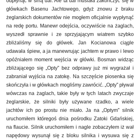
odpłynąć w siną dal. Ale ta dal musiała zakończyć się w
główkach Basenu Jachtowego, gdyż znowu z braku
żeglarskich dokumentów nie mogłem oficjalnie wypłynąć
na redę portu. Manewr odejścia, oczywiście na żaglach,
wyszedł sprawnie i ze sprzyjającym wiatrem szybko
zbliżaliśmy się do główek. Jan Kocianowa ciągle
udawała śpiew, a ja manewrując jachtem w prawo i lewo
opóźniałem moment wejścia w główki. Bosman widząc
zbliżającego się „Opty” bez odprawy już mi wygrażał i
zabraniał wyjścia na zatokę. Na szczęście piosenka się
skończyła i w główkach mogliśmy zawrócić. „Opty” pływał
wówczas na żaglach, takie były w tych latach zwyczaje
żeglarskie, że silniki były używane rzadko, a wiele
jachtów ich po prostu nie miało. Ja na „Optym” silnik
uruchomiłem któregoś dnia pośrodku Zatoki Gdańskiej,
na flaucie. Silnik uruchomiłem i nagle zobaczyłem iż wał
napędowy wysunął się z bloku silnika i wysuwa się z