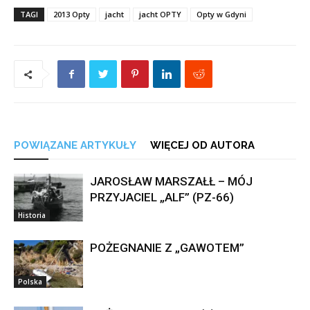
TAGI
2013 Opty
jacht
jacht OPTY
Opty w Gdyni
POWIĄZANE ARTYKUŁY
WIĘCEJ OD AUTORA
JAROSŁAW MARSZAŁŁ – MÓJ
PRZYJACIEL „ALF” (PZ-66)
Historia
POŻEGNANIE Z „GAWOTEM”
Polska