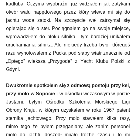
kadłuba. Oczyma wyobraźni już widziałem jak zatykam
otwór wału napędowego przez który wlewa mi się do
jachtu woda zatoki. Na szczęście wał zatrzymał się
opierając się o ster. Pociągnąłem go na swoje miejsce,
wprowadziłem do bloku silnika i tym bardziej unikałem
uruchamiania silnika. Ale niekiedy trzeba było, któregoś
razu wyholowałem z Pucka pod słaby wiatr znacznie od
„Optego” większą „Przygodę” z Yacht Klubu Polski z
Gdyni.
Dwukrotnie spotkałem się z odmową postoju przy kei,
przy molo w Sopocie
i w ośrodku wczasowym w porcie
Jastarni, byłym Ośrodku Szkolenia Morskiego Ligi
Obrony Kraju, w którym uzyskałem w roku 1967 patent
sternika jachtowego. Przy molo stawałem kilka razy,
mimo tego że byłem przeganiany, ale zanim personel
molo do jachtu doszedł mijało trochę czasu i to mi