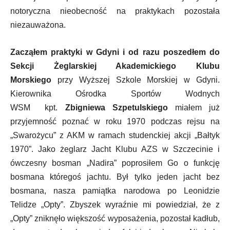
notoryczna nieobecność na praktykach pozostała
niezauważona.
Zacząłem praktyki w Gdyni i od razu poszedłem do
Sekcji Żeglarskiej Akademickiego Klubu
Morskiego
przy Wyższej Szkole Morskiej w Gdyni.
Kierownika Ośrodka Sportów Wodnych
WSM kpt.
Zbigniewa Szpetulskiego
miałem już
przyjemność poznać w roku 1970 podczas rejsu na
„Swarożycu” z AKM w ramach studenckiej akcji „Bałtyk
1970”. Jako żeglarz Jacht Klubu AZS w Szczecinie i
ówczesny bosman „Nadira” poprosiłem Go o funkcję
bosmana któregoś jachtu. Był tylko jeden jacht bez
bosmana, nasza pamiątka narodowa po Leonidzie
Telidze „Opty”. Zbyszek wyraźnie mi powiedział, że z
„Opty” zniknęło większość wyposażenia, pozostał kadłub,