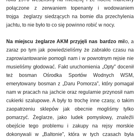
połączone z zerwaniem topenanty i wodowaniem
trojga żeglarzy siedzących na bomie dla przechylenia
jachtu, to nie było to co się powinno robić w nocy.
Na miejscu żeglarze AKM przyjęli nas bardzo mi
lo, a
zaraz po tym jak powiedzieliśmy że zabrakło czasu na
zaprowiantowanie pomogli nam i w powrotnym rejsie nie
musieliśmy głodować. Fakt uruchomienia „Opty” docenił
też bosman Ośrodka Sportów Wodnych WSM,
emerytowany bosman z „Daru Pomorza”, który pomagał
nam w pracach na jachcie oraz regularnie przynosił nam
cukierki szalupowe. A były to trochę inne czasy, o takim
zaopatrzeniu sklepów jak obecnie mogliśmy tylko
pomarzyć. Żeglarze, jako ludek pomysłowy, znaleźli
obejście tego problemu i zakupy na rejsy morskie
dokonywali w „Baltonie”, która w tych czasach była