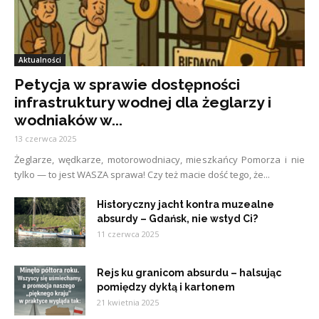
Aktualności
Petycja w sprawie dostępności
infrastruktury wodnej dla żeglarzy i
wodniaków w...
13 czerwca 2025
Żeglarze, wędkarze, motorowodniacy, mieszkańcy Pomorza i nie
tylko — to jest WASZA sprawa! Czy też macie dość tego, że...
Historyczny jacht kontra muzealne
absurdy – Gdańsk, nie wstyd Ci?
11 czerwca 2025
Rejs ku granicom absurdu – halsując
pomiędzy dyktą i kartonem
21 kwietnia 2025