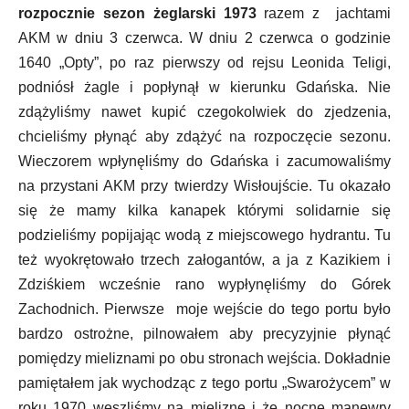
rozpocznie sezon żeglarski 1973
razem z jachtami
AKM w dniu 3 czerwca. W dniu 2 czerwca o godzinie
1640 „Opty”, po raz pierwszy od rejsu Leonida Teligi,
podniósł żagle i popłynął w kierunku Gdańska. Nie
zdążyliśmy nawet kupić czegokolwiek do zjedzenia,
chcieliśmy płynąć aby zdążyć na rozpoczęcie sezonu.
Wieczorem wpłynęliśmy do Gdańska i zacumowaliśmy
na przystani AKM przy twierdzy Wisłoujście. Tu okazało
się że mamy kilka kanapek którymi solidarnie się
podzieliśmy popijając wodą z miejscowego hydrantu. Tu
też wyokrętowało trzech załogantów, a ja z Kazikiem i
Zdziśkiem wcześnie rano wypłynęliśmy do Górek
Zachodnich. Pierwsze moje wejście do tego portu było
bardzo ostrożne, pilnowałem aby precyzyjnie płynąć
pomiędzy mieliznami po obu stronach wejścia. Dokładnie
pamiętałem jak wychodząc z tego portu „Swarożycem” w
roku 1970 weszliśmy na mieliznę i że nocne manewry