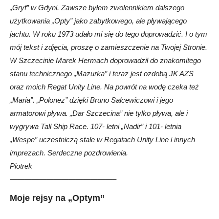
„Gryf” w Gdyni. Zawsze byłem zwolennikiem dalszego
użytkowania „Opty” jako zabytkowego, ale pływającego
jachtu. W roku 1973 udało mi się do tego doprowadzić. I o tym
mój tekst i zdjęcia, proszę o zamieszczenie na Twojej Stronie.
W Szczecinie Marek Hermach doprowadził do znakomitego
stanu technicznego „Mazurka” i teraz jest ozdobą JK AZS
oraz moich Regat Unity Line. Na powrót na wodę czeka też
„Maria”. „Polonez” dzięki Bruno Salcewiczowi i jego
armatorowi pływa. „Dar Szczecina” nie tylko pływa, ale i
wygrywa Tall Ship Race. 107- letni „Nadir” i 101- letnia
„Wespe” uczestniczą stale w Regatach Unity Line i innych
imprezach. Serdeczne pozdrowienia.
Piotrek
——————————————–
Moje rejsy na „Optym”